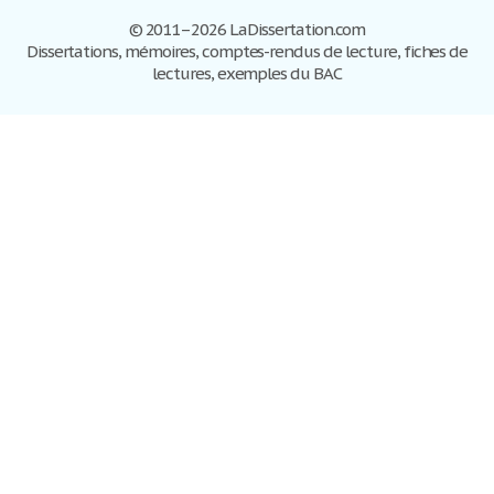
© 2011–2026 LaDissertation.com
Dissertations, mémoires, comptes-rendus de lecture, fiches de
lectures, exemples du BAC
Dissertations
S'inscrire
Se connecter
Foire aux questions
Contactez-nous
Plan du site
Politique de confidentialité
Conditions d'utilisation