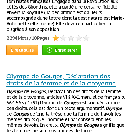
féministes françaises. Engagée dans la Révolution aux
côtés des Girondins, elle a gardé une certaine fidélité
envers la Royauté ( la déclaration est d’ailleurs
accompagnée d’une lettre dont la destinataire est Marie-
Antoinette elle-même). Elle devra en particulier sa
disgrâce à son opposition
2 294 Mots / 10 Pages
Lire la suite
Enregistrer
Olympe de Gouges, Déclaration des
droits de la femme et de la citoyenne
Olympe
de
Gouges
, Déclaration des droits de la femme
et de la citoyenne, articles VI à XVI, manuel de français p.
564-565 ( 1791) L'extrait de
Gouges
est une déclaration
des droits, cela est donc un texte argumentatif.
Olympe
de
Gouges
défend la thèse que la femme doit avoir les
mêmes droits que l'homme et par conséquent, les
mêmes devoirs. En creux,
Olympe
de
Gouges
signifie que
les femmes ne sont pas traitées de façon