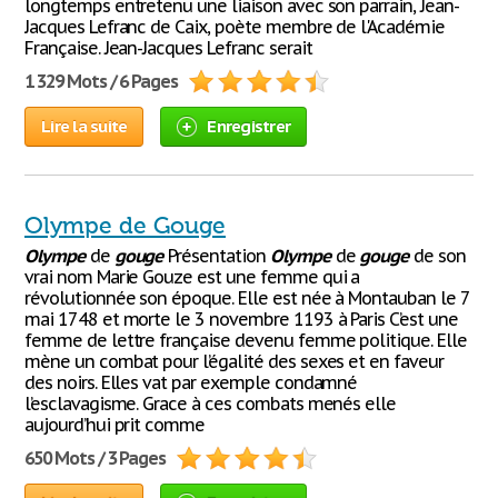
longtemps entretenu une liaison avec son parrain, Jean-
Jacques Lefranc de Caix, poète membre de l'Académie
Française. Jean-Jacques Lefranc serait
1 329 Mots / 6 Pages
Lire la suite
Enregistrer
Olympe de Gouge
Olympe
de
gouge
Présentation
Olympe
de
gouge
de son
vrai nom Marie Gouze est une femme qui a
révolutionnée son époque. Elle est née à Montauban le 7
mai 1748 et morte le 3 novembre 1193 à Paris C’est une
femme de lettre française devenu femme politique. Elle
mène un combat pour l’égalité des sexes et en faveur
des noirs. Elles vat par exemple condamné
l’esclavagisme. Grace à ces combats menés elle
aujourd’hui prit comme
650 Mots / 3 Pages