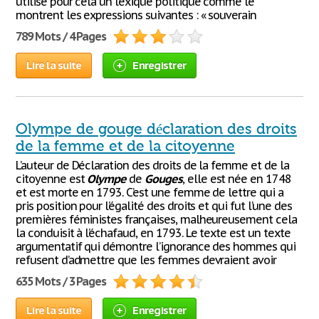
utilise pour cela un lexique politique comme le
montrent les expressions suivantes : « souverain
789 Mots / 4 Pages
Lire la suite
Enregistrer
Olympe de gouge déclaration des droits
de la femme et de la citoyenne
L’auteur de Déclaration des droits de la femme et de la
citoyenne est
Olympe
de
Gouges
, elle est née en 1748
et est morte en 1793. C’est une femme de lettre qui a
pris position pour l’égalité des droits et qui fut l’une des
premières féministes françaises, malheureusement cela
la conduisit à l’échafaud, en 1793. Le texte est un texte
argumentatif qui démontre l’ignorance des hommes qui
refusent d’admettre que les femmes devraient avoir
635 Mots / 3 Pages
Lire la suite
Enregistrer