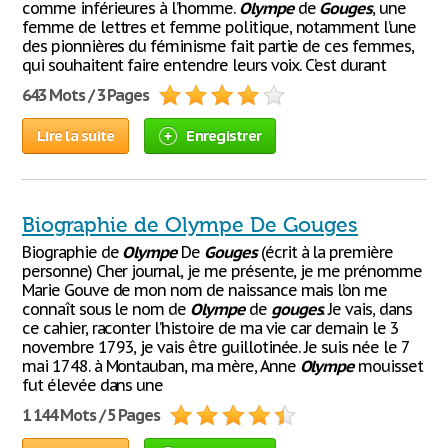
comme inférieures à l’homme.
Olympe
de
Gouges
, une
femme de lettres et femme politique, notamment l’une
des pionnières du féminisme fait partie de ces femmes,
qui souhaitent faire entendre leurs voix. C’est durant
643 Mots / 3 Pages
Lire la suite
Enregistrer
Biographie de Olympe De Gouges
Biographie de
Olympe
De
Gouges
(écrit à la première
personne) Cher journal, je me présente, je me prénomme
Marie Gouve de mon nom de naissance mais l’on me
connaît sous le nom de
Olympe
de
gouges
. Je vais, dans
ce cahier, raconter l’histoire de ma vie car demain le 3
novembre 1793, je vais être guillotinée. Je suis née le 7
mai 1748. à Montauban, ma mère, Anne
Olympe
mouisset
fut élevée dans une
1 144 Mots / 5 Pages