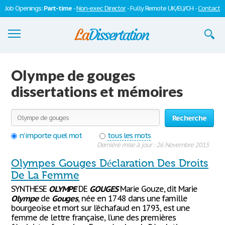
Job Openings:
Part-time
-
Non-exec Director
- Fully Remote UK/EU/CH -
Contact
Dissertations
Olympe de gouges
S'inscrire
dissertations et mémoires
Se connecter
Recherche
Contactez-nous
n'importe quel mot
tous les mots
Dernière mise à jour : 26 Novembre 2015
Olympes Gouges Déclaration Des Droits
De La Femme
SYNTHESE
OLYMPE
DE
GOUGES
Marie Gouze, dit Marie
Olympe
de
Gouges
, née en 1748 dans une famille
bourgeoise et mort sur l’échafaud en 1793, est une
femme de lettre française, l’une des premières