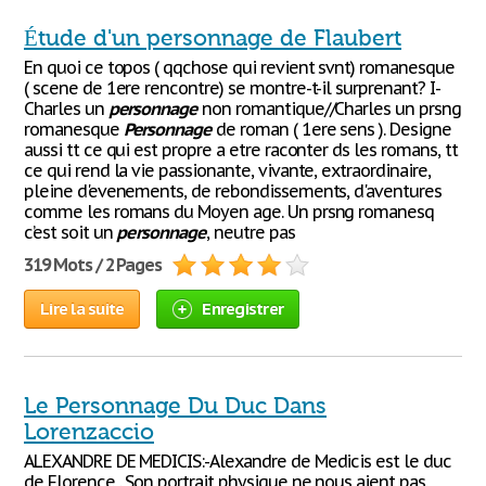
Étude d'un personnage de Flaubert
En quoi ce topos ( qqchose qui revient svnt) romanesque
( scene de 1ere rencontre) se montre-t-il surprenant? I-
Charles un
personnage
non romantique//Charles un prsng
romanesque
Personnage
de roman ( 1ere sens ). Designe
aussi tt ce qui est propre a etre raconter ds les romans, tt
ce qui rend la vie passionante, vivante, extraordinaire,
pleine d'evenements, de rebondissements, d'aventures
comme les romans du Moyen age. Un prsng romanesq
c’est soit un
personnage
, neutre pas
319 Mots / 2 Pages
Lire la suite
Enregistrer
Le Personnage Du Duc Dans
Lorenzaccio
ALEXANDRE DE MEDICIS:-Alexandre de Medicis est le duc
de Florence . Son portrait physique ne nous aient pas