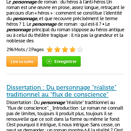
Le
personnage
de roman : du héros à l'anti-héros Un
roman est une œuvre en prose, assez longue, retraçant le
parcours d'un « héros » : comment se constitue l'identité
du
personnage
, et que recouvre précisément le terme
héros ? 1. Le
personnage
de roman : qui est-il ? • Le
personnage
principal du roman s'oppose au héros antique
ou à celui du théâtre tragique : il n'a pas la grandeur et la
noblesse des
296 Mots / 2 Pages
Lire la suite
Enregistrer
Dissertation : Du personnage "réaliste"
traditionnel au "flux de conscience"
Dissertation : Du
personnage
"réaliste" traditionnel au
"flux de conscience". _ Introduction : Le roman ne connaît
pas de limites, toujours il produit plus, toujours il se
renouvelle que ce soit dans la forme ou même le fond.
C’est pourquoi il intrigue, il nous intrigue. Sans cesse, on
peut se demander : un roman montre-t-il la réalité ? C’est