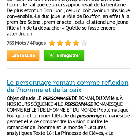
hormis le fait que celui-ci s'approcherait de la trentaine.
De plus étant un Don Juan , celui ci doit avoir un physique
convenable. -Le duc joue le rôle de Bouffon, en effet à la
première Scène , premier acte , celui ci attend une jeune
fille afin de la débaucher « Qu'elle se fasse encore
attendre un
763 Mots / 4 Pages
Lire la suite
Enregistrer
Le personnage romain comme reflexion
de l'homme et de la paix
Objet d’étude LE
PERSONNAGE
DE ROMAN, DU XVIIè s. À
NOS JOURS SÉQUENCE 4 LE
PERSONNAGE
ROMANESQUE
COMME REFLET DE L’HOMME ET DU MONDE Problématique
Pourquoi et comment l’étude du
personnage
romanesque
permet-elle de comprendre la vision qu’offre le
romancier de l’homme et le monde ? Lectures
analytiques Texte 16 : La Princesse de Clèves, « Le