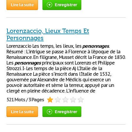
Lire la suite
Enregistrer
Lorenzaccio, Lieux Temps Et
Personnages
Lorenzaccio Les temps, les lieux, les
personnages
.
Résumé : L'intrigue se passe à Florence à l'époque de la
Renaissance. En filigrane, Musset décrit la France de 1830.
Les
personnages
principaux sont Lorenzo et Philippe
Strozzi. I- Les temps de la pièce A) L'Italie de la
Renaissance La pièce s'inscrit dans l'Italie de 1532,
gouvernée par Alexandre de Médicis qui exerce un
pouvoir autoritaire et sème la terreur, appuyé par un
clergé en pleine décadence. L'influence de
521 Mots / 3 Pages
Lire la suite
Enregistrer