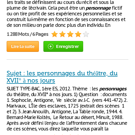
les traits se définissent au cours du récit et sous la
plume de l’écrivain. Cela peut être un
personnage
fictif
ou on tire profit de ses expériences personnelles et se
construit lui-même en fonction de ses connaissances et
de son milieu on parle donc plus d’un individu. En
1 288 Mots / 6 Pages
Lire la suite
Enregistrer
Sujet : les personnages du théâtre, du
XVII° à nos jours
SUJET TYPE-BAC, 1ère ES, 2012. Thème : les
personnages
du théâtre, du XVII° à nos jours. 1) Question : documents
1. Sophocle, Antigone, Ve siècle av. J.-C. (vers 441-472). 2.
Marivaux, L'Île des esclaves, 1725 (extrait des scènes 1
et 2). 3. Jean Anouilh, Antigone, La Table ronde, 1944. 4.
Bernard-Marie Koltès, Le Retour au désert, Minuit, 1988.
Après avoir défini l'enjeu de l'affrontement dans chacune
de ces scènes, vous direz laquelle vous paraît la