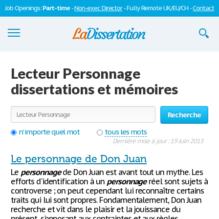
Job Openings:
Part-time
-
Non-exec Director
- Fully Remote UK/EU/CH -
Contact
Dissertations
Lecteur Personnage
S'inscrire
dissertations et mémoires
Se connecter
Recherche
Contactez-nous
n'importe quel mot
tous les mots
Dernière mise à jour : 19 Juin 2015
Le personnage de Don Juan
Le
personnage
de Don Juan est avant tout un mythe. Les
efforts d'identification à un
personnage
réel sont sujets à
controverse ; on peut cependant lui reconnaître certains
traits qui lui sont propres. Fondamentalement, Don Juan
recherche et vit dans le plaisir et la jouissance du
présent, s'opposant aux contraintes et aux règles