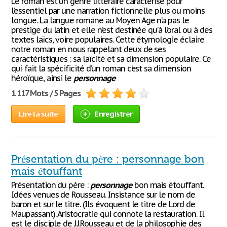
Le roman est un genre littéraire caractérisé pour
l’essentiel par une narration fictionnelle plus ou moins
longue. La langue romane au Moyen Age n’a pas le
prestige du latin et elle n’est destinée qu’à l’oral ou à des
textes laïcs, voire populaires. Cette étymologie éclaire
notre roman en nous rappelant deux de ses
caractéristiques : sa laïcité et sa dimension populaire. Ce
qui fait la spécificité d’un roman c’est sa dimension
héroïque, ainsi le
personnage
1 117 Mots / 5 Pages
Lire la suite
Enregistrer
Présentation du père : personnage bon
mais étouffant
Présentation du père :
personnage
bon mais étouffant.
Idées venues de Rousseau. Insistance sur le nom de
baron et sur le titre. (Ils évoquent le titre de Lord de
Maupassant). Aristocratie qui connote la restauration. Il
est le disciple de J.J.Rousseau et de la philosophie des