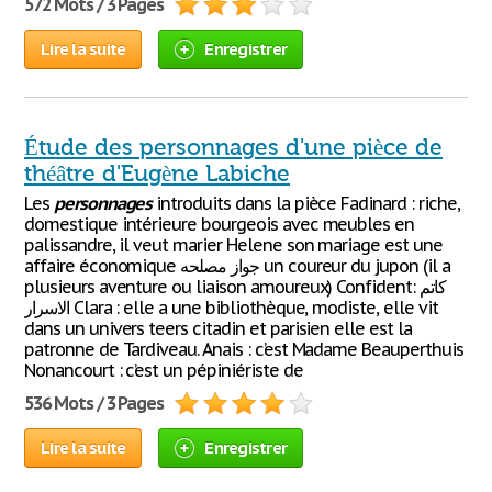
572 Mots / 3 Pages
Lire la suite
Enregistrer
Étude des personnages d'une pièce de
théâtre d'Eugène Labiche
Les
personnages
introduits dans la pièce Fadinard : riche,
domestique intérieure bourgeois avec meubles en
palissandre, il veut marier Helene son mariage est une
affaire économique جواز مصلحه un coureur du jupon (il a
plusieurs aventure ou liaison amoureux) Confident: كاتم
الاسرار Clara : elle a une bibliothèque, modiste, elle vit
dans un univers teers citadin et parisien elle est la
patronne de Tardiveau. Anais : c’est Madame Beauperthuis
Nonancourt : c’est un pépiniériste de
536 Mots / 3 Pages
Lire la suite
Enregistrer