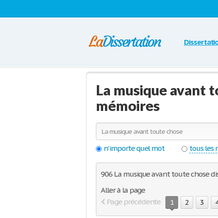
Dissertati
La musique avant t
mémoires
n'importe quel mot
tous les
906 La musique avant toute chose diss
Aller à la page
Page précédente
1
2
3