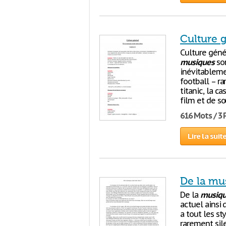
Culture g
Culture géné
musiques
son
inévitableme
football – r
titanic, la c
film et de so
616 Mots / 3
Lire la suit
De la mu
De la
musiq
actuel ainsi 
a tout les st
rarement sil