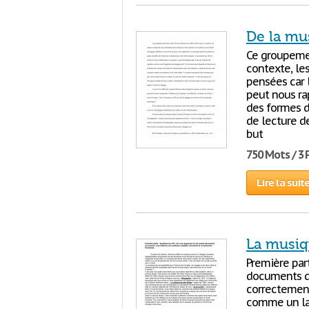
De la mu
Ce groupemen
contexte, le
pensées car 
peut nous ra
des formes d
de lecture d
but
750 Mots / 3
Lire la suit
La musiq
Première part
documents qu
correctement 
comme un lan