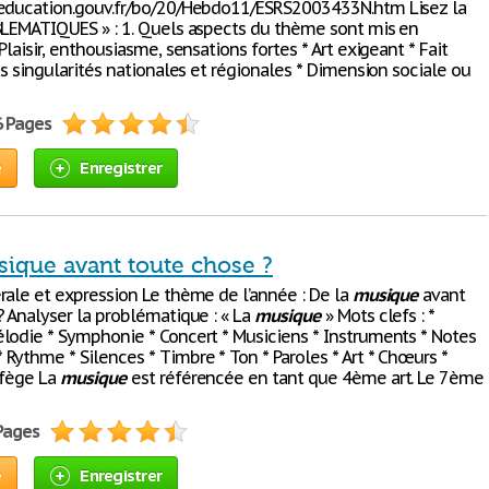
education.gouv.fr/bo/20/Hebdo11/ESRS2003433N.htm Lisez la
BLEMATIQUES » : 1. Quels aspects du thème sont mis en
Plaisir, enthousiasme, sensations fortes * Art exigeant * Fait
es singularités nationales et régionales * Dimension sociale ou
6 Pages
e
Enregistrer
sique avant toute chose ?
rale et expression Le thème de l’année : De la
musique
avant
 Analyser la problématique : « La
musique
» Mots clefs : *
lodie * Symphonie * Concert * Musiciens * Instruments * Notes
 Rythme * Silences * Timbre * Ton * Paroles * Art * Chœurs *
lfège La
musique
est référencée en tant que 4ème art. Le 7ème
 Pages
e
Enregistrer