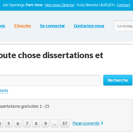
Job Openings:
Part-time
-
Non-exec Director
- Fully Remote UK/EU/CH -
Contact
ons
S'inscrire
Se connecter
Contactez-nous
oute chose dissertations et
Recherche
 mots
ertations gratuites 1 - 25
Page suivante
4
5
6
7
8
9
...
37