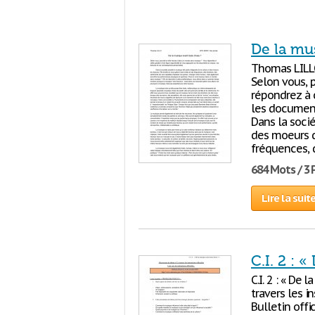
De la mu
Thomas LILL
Selon vous, 
répondrez à 
les document
Dans la soci
des moeurs d
fréquences, 
684 Mots / 3
Lire la suit
C.I. 2 : 
C.I. 2 : « De l
travers les in
Bulletin offi