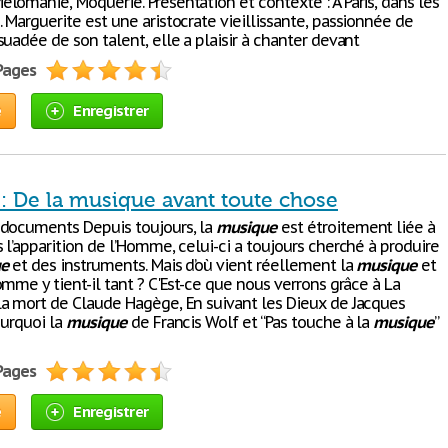
lomanie, Moquerie. Présentation et contexte : À Paris, dans les
 Marguerite est une aristocrate vieillissante, passionnée de
rsuadée de son talent, elle a plaisir à chanter devant
 Pages
e
Enregistrer
 : De la musique avant toute chose
documents Depuis toujours, la
musique
est étroitement liée à
l’apparition de l’Homme, celui-ci a toujours cherché à produire
e
et des instruments. Mais d’où vient réellement la
musique
et
mme y tient-il tant ? C'Est-ce que nous verrons grâce à La
a mort de Claude Hagège, En suivant les Dieux de Jacques
ourquoi la
musique
de Francis Wolf et “Pas touche à la
musique
”
 Pages
e
Enregistrer