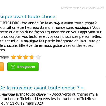
Dernière mise à jour : 2 Mai 2020
sique avant toute chose
O BTS NDRC 1ère année De la
musique
avant toute
chose
?
pourrait-on être heureux dans un monde sans
musique
? Vous
cette question d’une façon argumentée en vous appuyant sur
s du corpus, vos lectures et vos connaissances personnelles.
été actuelle la
musique
fait partie intégrante de la culture et
e chacuns. Elle éveille en nous grâce à ses ondes et ses
des
 Pages
e
Enregistrer
« De la musique avant toute chose ? »
a
musique
avant toute
chose
? » Découverte du thème n°2 à
structions officielles Lien vers les instructions officielles :
ciel n° 11 du 12 mars 2020