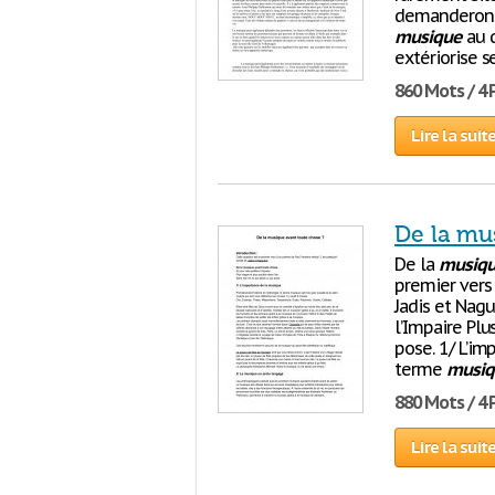
demanderons 
musique
au q
extériorise 
860 Mots / 4
Lire la suit
De la mu
De la
musiq
premier vers 
Jadis et Nag
l’Impaire Plu
pose. 1/ L’im
terme
musiq
880 Mots / 4
Lire la suit