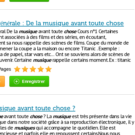
énérale : De la musique avant toute chose
ral De la
musique
avant toute
chose
Cours n°1 Certaines
t associées à des films et des séries, en écoutant,
nt sa nous rappelle des scènes de films. Coupe du monde de
amener la coupe a la maison ou encore Titanic . Exemple :
asa de papel, star wars etc… Ont se souviens alors de scènes de
uvenir. Certaine
musique
rappelle certains moment. Ex : titanic
 Pages
e
Enregistrer
sique avant toute chose ?
ue
avant toute
chose
? La
musique
est très présente dans la vie
que dans notre société grâce à sa reproduction électronique, il y
yles de
musiques
qui accompagne le quotidien. Elle est
encieuse et parfois elle en repoussent certains.Nous nous