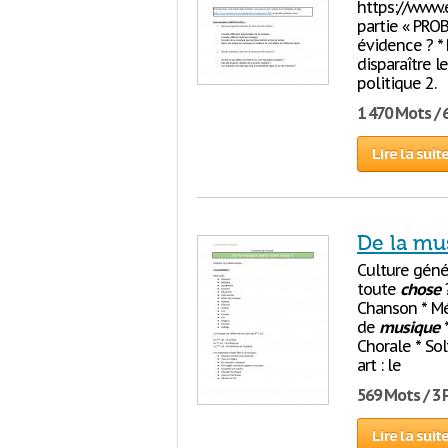
https://www.
partie « PRO
évidence ? * 
disparaître l
politique 2.
1 470 Mots / 
Lire la suit
De la mu
Culture géné
toute
chose
?
Chanson * Mé
de
musique
*
Chorale * So
art : le
569 Mots / 3
Lire la suit