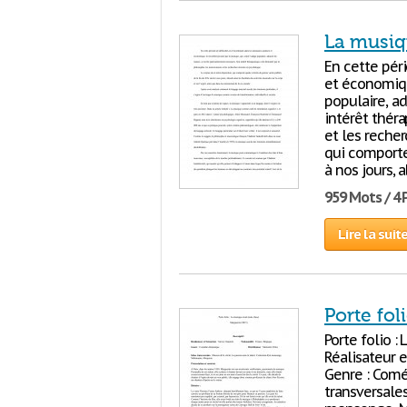
La musiq
En cette péri
et économiqu
populaire, a
intérêt thér
et les recher
qui comporte 
à nos jours, 
959 Mots / 4
Lire la suit
Porte fol
Porte folio : 
Réalisateur e
Genre : Comé
transversales 