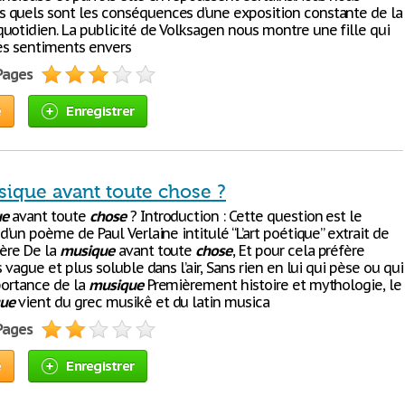
quels sont les conséquences d’une exposition constante de la
uotidien. La publicité de Volksagen nous montre une fille qui
ses sentiments envers
 Pages
e
Enregistrer
sique avant toute chose ?
ue
avant toute
chose
? Introduction : Cette question est le
d’un poème de Paul Verlaine intitulé “L’art poétique” extrait de
uère De la
musique
avant toute
chose
, Et pour cela préfère
s vague et plus soluble dans l’air, Sans rien en lui qui pèse ou qui
portance de la
musique
Premièrement histoire et mythologie, le
ue
vient du grec musikê et du latin musica
 Pages
e
Enregistrer