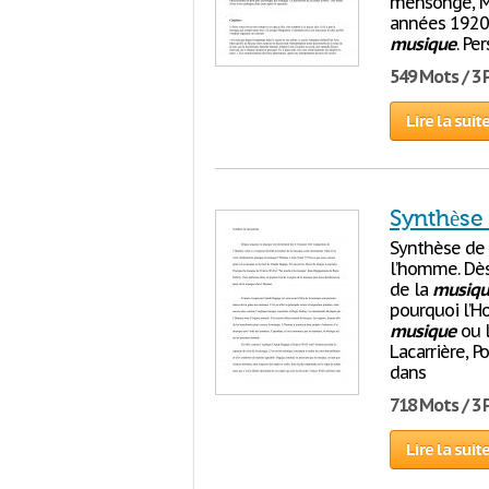
mensonge, Mé
années 1920.
musique
. Pe
549 Mots / 3
Lire la suit
Synthèse
Synthèse de 
l’homme. Dès 
de la
musiqu
pourquoi l’Ho
musique
ou l
Lacarrière, P
dans
718 Mots / 3
Lire la suit