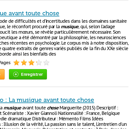
ue avant toute chose
ode de difficultés et d’incertitudes dans les domaines sanitaire
e, le réconfort procuré par la
musique
, qui, selon l’adage
doucit les mœurs, se révèle particulièrement nécessaire. Son
apeutique a été démontré par la philosophie, les neurosciences
ches récentes en psychologie. Le corpus mis à notre disposition,
quatre extraits de genres variés publiés de la fin du XXe siècle
aborde ainsi les bienfaits des
 Pages
e
Enregistrer
io : La musique avant toute chose
La
musique
avant toute
chose
Marguerite (2015) Descriptif :
t Scénariste : Xavier Giannoli Nationnalité : France, Belgique
die dramatique Distributeur : Mémento Films Idées
: Illusion de la vérité, La passion sans le talent, L'entretien d'un