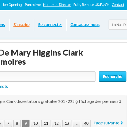
Job Openings:
Part-time
-
Non-exec Director
- Fully Remote UK/EU/CH -
Contact
ons
S'inscrire
Se connecter
Contactez-nous
 De Mary Higgins Clark
émoires
Recherche
 mots
ns Clark dissertations gratuites 201 - 225 (affichage des premiers
1
Page suivante
6
7
8
9
10
11
12
13
...
40