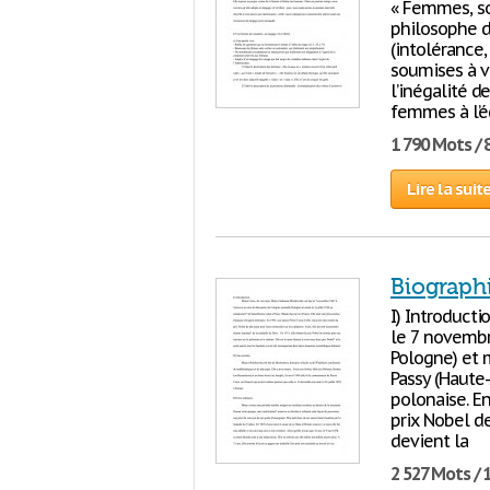
« Femmes, s
philosophe de
(intolérance,
soumises à 
l’inégalité 
femmes à l’é
1 790 Mots / 
Lire la suit
Biograph
I) Introducti
le 7 novembr
Pologne) et 
Passy (Haute-
polonaise. En
prix Nobel de
devient la
2 527 Mots / 