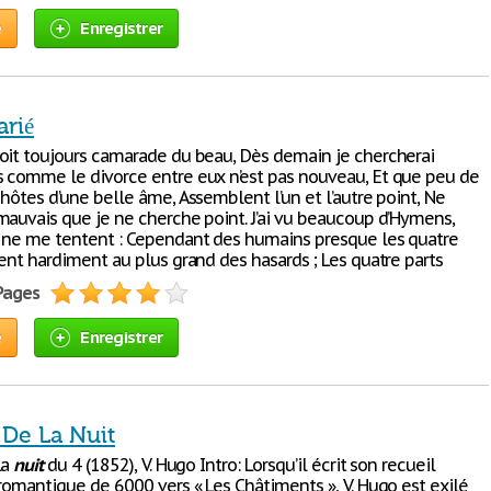
e
Enregistrer
arié
oit toujours camarade du beau, Dès demain je chercherai
 comme le divorce entre eux n’est pas nouveau, Et que peu de
hôtes d’une belle âme, Assemblent l’un et l’autre point, Ne
mauvais que je ne cherche point. J’ai vu beaucoup d’Hymens,
 ne me tentent : Cependant des humains presque les quatre
ent hardiment au plus grand des hasards ; Les quatre parts
 Pages
e
Enregistrer
 De La Nuit
la
nuit
du 4 (1852), V. Hugo Intro: Lorsqu’il écrit son recueil
 romantique de 6000 vers « Les Châtiments », V. Hugo est exilé