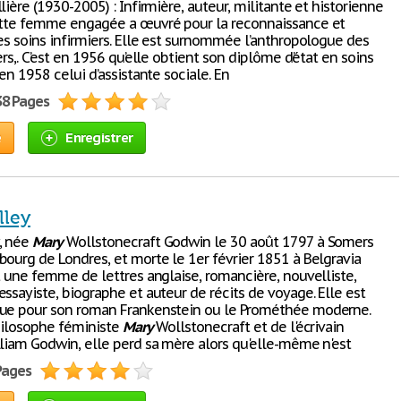
lière (1930-2005) : Infirmière, auteur, militante et historienne
ette femme engagée a œuvré pour la reconnaissance et
es soins infirmiers. Elle est surnommée l’anthropologue des
ers,. C’est en 1956 qu’elle obtient son diplôme d’état en soins
 en 1958 celui d’assistante sociale. En
38 Pages
e
Enregistrer
lley
, née
Mary
Wollstonecraft Godwin le 30 août 1797 à Somers
bourg de Londres, et morte le 1er février 1851 à Belgravia
t une femme de lettres anglaise, romancière, nouvelliste,
ssayiste, biographe et auteur de récits de voyage. Elle est
ue pour son roman Frankenstein ou le Prométhée moderne.
philosophe féministe
Mary
Wollstonecraft et de l'écrivain
lliam Godwin, elle perd sa mère alors qu'elle-même n'est
 Pages