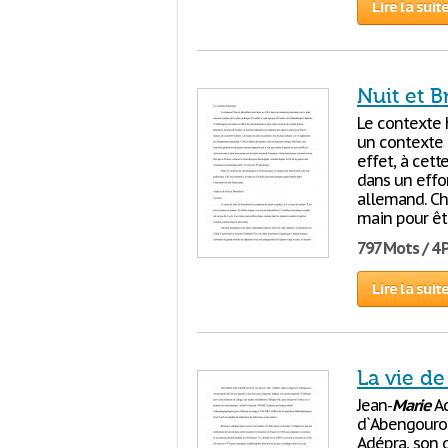
Lire la suit
Nuit et B
Le contexte 
un contexte p
effet, à cet
dans un effo
allemand. Ch
main pour êt
797 Mots / 4
Lire la suit
La vie de
Jean-
Marie
Ad
d`Abengourou.
Adépra, son o