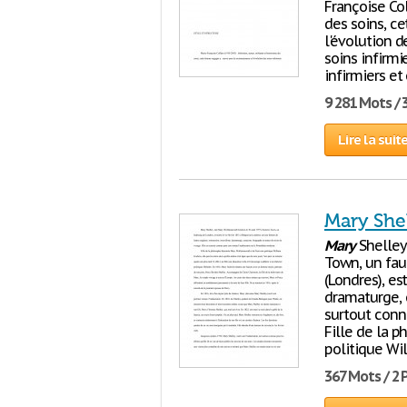
Françoise Col
des soins, c
l'évolution d
soins infirmi
infirmiers et
9 281 Mots / 
Lire la suit
Mary She
Mary
Shelley
Town, un fau
(Londres), es
dramaturge, e
surtout conn
Fille de la 
politique Wi
367 Mots / 2