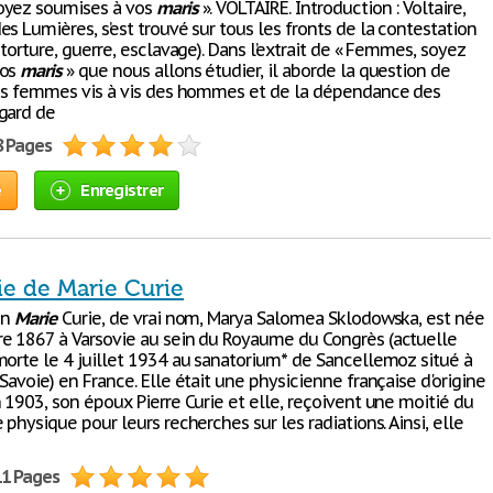
oyez soumises à vos
maris
». VOLTAIRE. Introduction : Voltaire,
s Lumières, s’est trouvé sur tous les fronts de la contestation
 torture, guerre, esclavage). Dans l’extrait de « Femmes, soyez
vos
maris
» que nous allons étudier, il aborde la question de
des femmes vis à vis des hommes et de la dépendance des
gard de
8 Pages
e
Enregistrer
ie de Marie Curie
on
Marie
Curie, de vrai nom, Marya Salomea Sklodowska, est née
e 1867 à Varsovie au sein du Royaume du Congrès (actuelle
morte le 4 juillet 1934 au sanatorium* de Sancellemoz situé à
Savoie) en France. Elle était une physicienne française d'origine
 1903, son époux Pierre Curie et elle, reçoivent une moitié du
 physique pour leurs recherches sur les radiations. Ainsi, elle
11 Pages