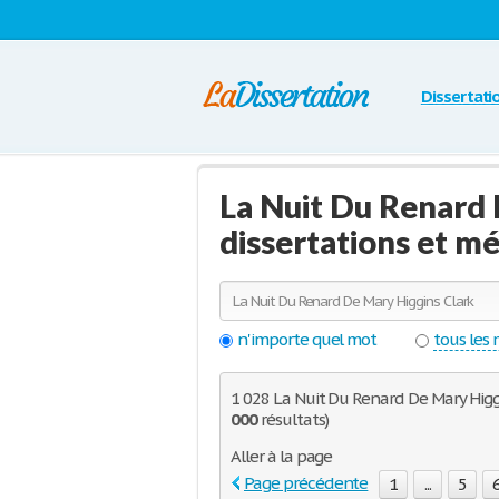
Dissertati
La Nuit Du Renard
dissertations et m
n'importe quel mot
tous les
1 028 La Nuit Du Renard De Mary Higgi
000
résultats)
Aller à la page
Page précédente
1
...
5