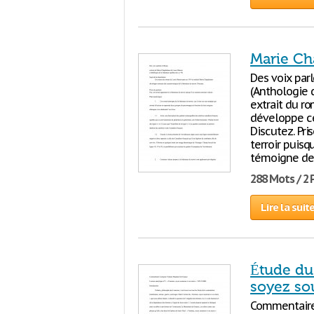
Marie Ch
Des voix par
(Anthologie d
extrait du r
développe cer
Discutez. Pri
terroir puisqu
témoigne de l
288 Mots / 2
Lire la suit
Étude du
soyez so
Commentaire 