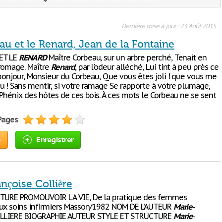
Dernière mise à jour : 23 Août 2015
u et le Renard, Jean de la Fontaine
ET LE
RENARD
Maître Corbeau, sur un arbre perché, Tenait en
romage. Maître
Renard
, par l'odeur alléché, Lui tint à peu près ce
 bonjour, Monsieur du Corbeau, Que vous êtes joli ! que vous me
 ! Sans mentir, si votre ramage Se rapporte à votre plumage,
 Phénix des hôtes de ces bois. À ces mots le Corbeau ne se sent
 Pages
e
Enregistrer
nçoise Collière
CTURE PROMOUVOIR LA VIE, De la pratique des femmes
ux soins infirmiers Masson/1982 NOM DE L’AUTEUR
Marie
-
OLLIERE BIOGRAPHIE AUTEUR STYLE ET STRUCTURE
Marie
-