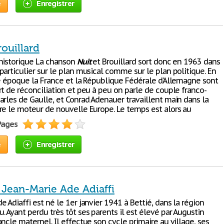
e
Enregistrer
rouillard
historique La chanson
Nuit
et Brouillard sort donc en 1963 dans
articulier sur le plan musical comme sur le plan politique. En
te époque la France et la République Fédérale d’Allemagne sont
rt de réconciliation et peu à peu on parle de couple franco-
arles de Gaulle, et Conrad Adenauer travaillent main dans la
re le moteur de nouvelle Europe. Le temps est alors au
 Pages
e
Enregistrer
 Jean-Marie Ade Adiaffi
e Adiaffi est né le 1er janvier 1941 à Bettié, dans la région
 Ayant perdu très tôt ses parents il est élevé par Augustin
ncle maternel. Il effectue son cycle primaire au village, ses