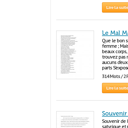
Lire la suit
Le Mal M
Que le bon s
femme ; Mais
beaux corps, 
trouvez pas 
aucuns d’eux
parts S’expos
314 Mots / 2
Lire la suit
Souvenir
Souvenir de 
satyrique et