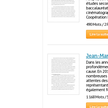
études second
baccalauréat.
cinématograp
Coopération 
490 Mots / 2
Lire la suit
Jean-Mari
Dans les anné
profondément 
cause. En 20
nombreuses p
attentes des 
représentants
également f
1 168 Mots / 
Lire la suit