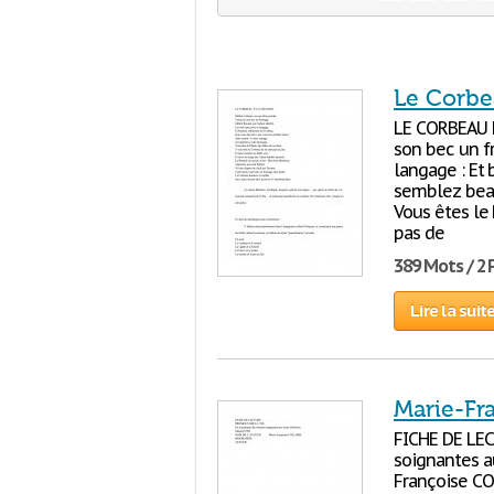
Le Corbea
LE CORBEAU 
son bec un f
langage : Et
semblez beau
Vous êtes le
pas de
389 Mots / 2
Lire la suit
Marie-Fra
FICHE DE LE
soignantes a
Françoise C