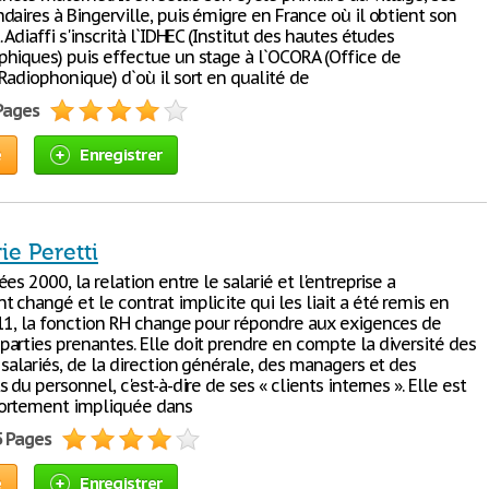
aires à Bingerville, puis émigre en France où il obtient son
 Adiaffi s'inscrità l`IDHEC (Institut des hautes études
hiques) puis effectue un stage à l`OCORA (Office de
Radiophonique) d`où il sort en qualité de
 Pages
e
Enregistrer
e Peretti
es 2000, la relation entre le salarié et l'entreprise a
changé et le contrat implicite qui les liait a été remis en
11, la fonction RH change pour répondre aux exigences de
arties prenantes. Elle doit prendre en compte la diversité des
salariés, de la direction générale, des managers et des
 du personnel, c'est-à-dire de ses « clients internes ». Elle est
ortement impliquée dans
5 Pages
e
Enregistrer