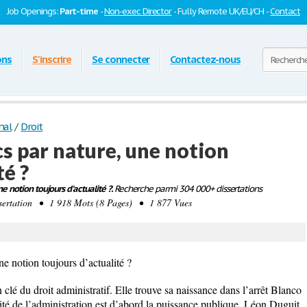
Job Openings:
Part-time
-
Non-exec Director
- Fully Remote UK/EU/CH -
Contact
ons
S'inscrire
Se connecter
Contactez-nous
nal
/
Droit
cs par nature, une notion
té ?
ne notion toujours d'actualité ?.
Recherche parmi 304 000+ dissertations
rtation • 1 918 Mots (8 Pages) • 1 877 Vues
ne notion toujours d’actualité ?
lé du droit administratif. Elle trouve sa naissance dans l’arrêt Blanco
ité de l’administration est d’abord la puissance publique. Léon Duguit