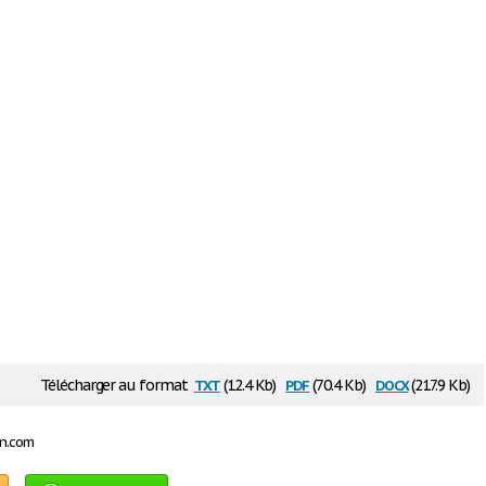
txt
pdf
docx
Télécharger au format
(12.4 Kb)
(70.4 Kb)
(217.9 Kb)
on.com