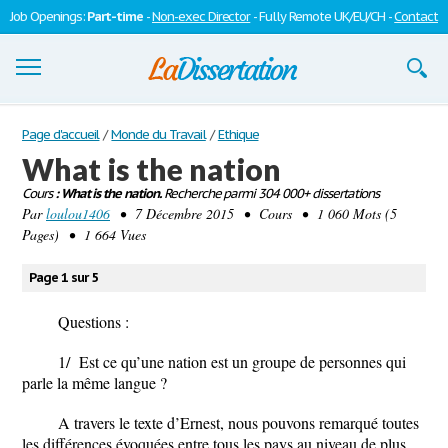
Job Openings:
Part-time
-
Non-exec Director
- Fully Remote UK/EU/CH -
Contact
Dissertations
Page d'accueil
/
Monde du Travail
/
Ethique
What is the nation
S'inscrire
Cours
: What is the nation.
Recherche parmi 304 000+ dissertations
Par
Se connecter
loulou1406
• 7 Décembre 2015 • Cours • 1 060 Mots (5
Pages) • 1 664 Vues
Contactez-nous
Page 1 sur 5
Questions :
1/ Est ce qu’une nation est un groupe de personnes qui
parle la même langue ?
A travers le texte d’Ernest, nous pouvons remarqué toutes
les différences évoquées entre tous les pays au niveau de plus