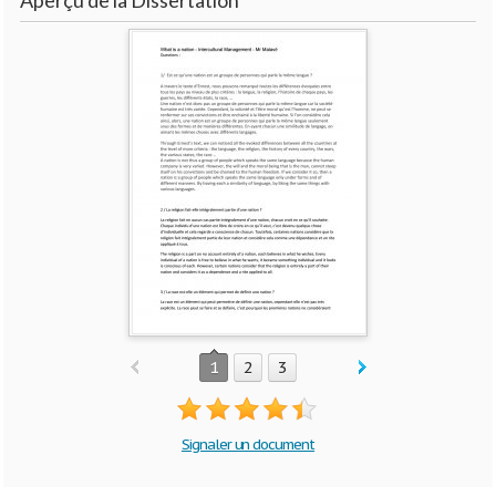
Aperçu de la Dissertation
1
2
3
Signaler un document