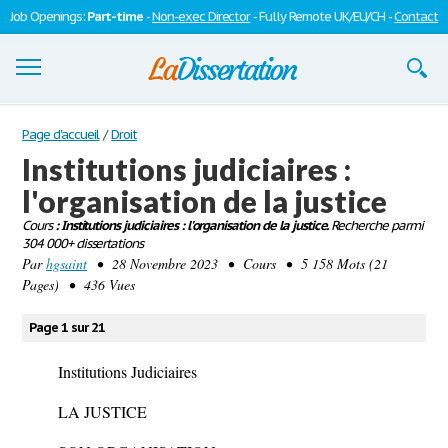
Job Openings:
Part-time
-
Non-exec Director
- Fully Remote UK/EU/CH -
Contact
Dissertations
Page d'accueil
/
Droit
Institutions judiciaires :
S'inscrire
l'organisation de la justice
Se connecter
Cours
: Institutions judiciaires : l'organisation de la justice.
Recherche parmi
304 000+ dissertations
Contactez-nous
Par
hgsaint
• 28 Novembre 2023 • Cours • 5 158 Mots (21
Pages) • 436 Vues
Page 1 sur 21
Institutions Judiciaires
LA JUSTICE