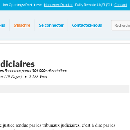
Job Openings:
Part-time
-
Non-exec Director
- Fully Remote UK/EU/CH -
Contact
ons
S'inscrire
Se connecter
Contactez-nous
udiciaires
es.
Recherche parmi 304 000+ dissertations
s (19 Pages) • 2 288 Vues
 justice rendue par les tribunaux judiciaires, c’est-à-dire par les