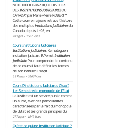
NOTE BIBLIOGRAPHIQUE HISTOIRE
DES
INSTITUTIONS
JUDICIAIRES
DU
CANADA* par Marie-Pierre ROBERT**
Cette œuvre majeure retrace l’histoire
des multiples
institutions
judiciaires
du
Canada depuis 1496, en
4 Pages
•
1562 Vues
Cours Institutions Judiciaires
Institutions
judiciaires
: Kernaleguen
insitution judicaire R.Perrot
institution
judiciaire
Pour comprendre le contenu
de ce cours il faut définir les termes
de son intitulé: il s'agit
18 Pages
•
1663 Vues
Cours D'institutions Judiciaires Chap I
1er Semestre: le monopole de l'Etat
La Justice est un service public comme
un autre, avec des particularités
caractérisées par le fait du monopole
de l’Etat et les grands principes du
27 Pages
•
1849 Vues
Qu'est ce qu'une Institution Judiciaire ?