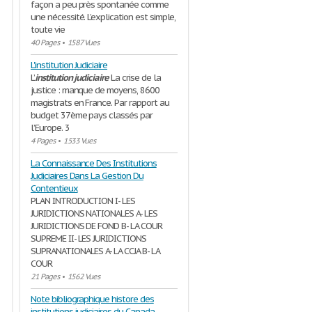
façon a peu près spontanée comme
une nécessité. L’explication est simple,
toute vie
40 Pages
•
1587 Vues
L'institution Judiciaire
L’
institution
judiciaire
La crise de la
justice : manque de moyens, 8600
magistrats en France. Par rapport au
budget 37ème pays classés par
l’Europe. 3
4 Pages
•
1533 Vues
La Connaissance Des Institutions
Judiciaires Dans La Gestion Du
Contentieux
PLAN INTRODUCTION I- LES
JURIDICTIONS NATIONALES A- LES
JURIDICTIONS DE FOND B- LA COUR
SUPREME II- LES JURIDICTIONS
SUPRANATIONALES A- LA CCJA B- LA
COUR
21 Pages
•
1562 Vues
Note bibliographique histore des
institutions judiciaires du Canada