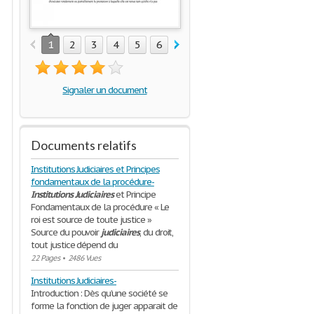
1
2
3
4
5
6
7
8
9
10
11
12
1
Signaler un document
Documents relatifs
Institutions Judiciaires et Principes
fondamentaux de la procédure-
Institutions
Judiciaires
et Principe
Fondamentaux de la procédure « Le
roi est source de toute justice »
Source du pouvoir
judiciaires
, du droit,
tout justice dépend du
22 Pages
•
2486 Vues
Institutions Judiciaires-
Introduction : Dès qu’une société se
forme la fonction de juger apparait de