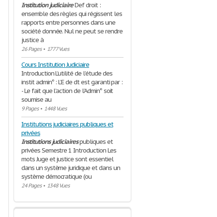
Institution
judiciaire
Def droit :
ensemble des règles qui régissent les
rapports entre personnes dans une
société donnée. Nul ne peut se rendre
justice à
26 Pages
•
1777 Vues
Cours Institution Judiciaire
Introduction L’utilité de l’étude des
instit admin° : L’E de dt est garanti par :
- Le fait que l’action de l’Admin° soit
soumise au
9 Pages
•
1448 Vues
Institutions judiciaires publiques et
privées
Institutions
judiciaires
publiques et
privées Semestre 1 Introduction Les
mots Juge et justice sont essentiel
dans un système juridique et dans un
système démocratique (ou
24 Pages
•
1348 Vues