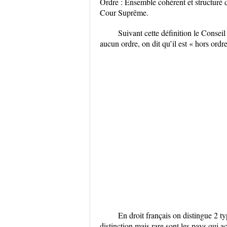
Ordre : Ensemble cohérent et structuré d
Cour Suprême.
Suivant cette définition le Conseil
aucun ordre, on dit qu’il est « hors ordre
En droit français on distingue 2 typ
distinction mais rare sont les pays qui a