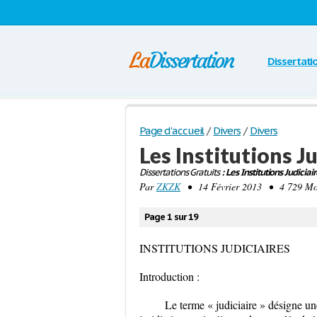
Dissertati
Page d'accueil
/
Divers
/
Divers
Les Institutions J
Dissertations Gratuits
: Les Institutions Judiciair
Par
ZKZK
• 14 Février 2013 • 4 729 Mot
Page 1 sur 19
INSTITUTIONS JUDICIAIRES
Introduction :
Le terme « judiciaire » désigne une