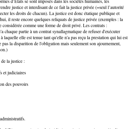
rmes d’Etats se sont imposés dans les sociétés humaines, les
ndre justice et interdisant de ce fait la justice privée (=seul l’autorité
pecter les droits de chacun). La justice est donc étatique publique et
ui, il reste encore quelques reliquats de justice privée (exemples : la
re considérée comme une forme de droit privé. Les contrats :
u'a chaque partie à un contrat synallagmatique de refuser d'exécuter
 laquelle elle est tenue tant qu'elle n'a pas reçu la prestation qui lui est
e pas la disparition de l'obligation mais seulement son ajournement,
ion.)
de la justice :
s et judiciaires
ion des pouvoirs
 administratifs.