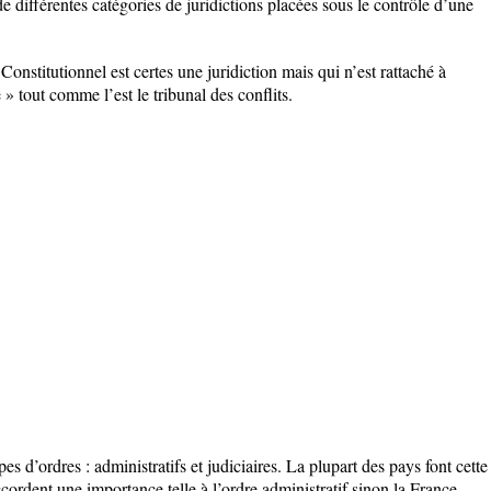
e différentes catégories de juridictions placées sous le contrôle d’une
 Constitutionnel est certes une juridiction mais qui n’est rattaché à
 » tout comme l’est le tribunal des conflits.
es d’ordres : administratifs et judiciaires. La plupart des pays font cette
ccordent une importance telle à l’ordre administratif sinon la France.