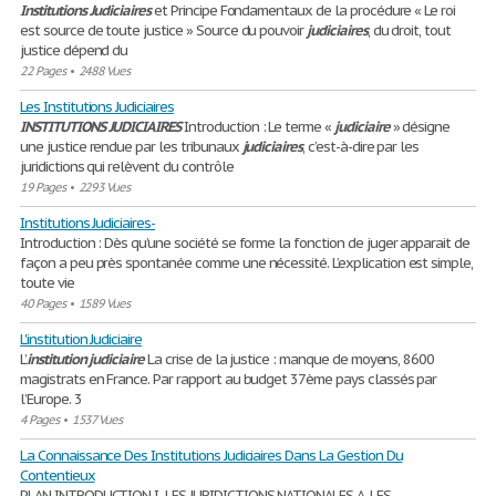
Institutions
Judiciaires
et Principe Fondamentaux de la procédure « Le roi
est source de toute justice » Source du pouvoir
judiciaires
, du droit, tout
justice dépend du
22 Pages
•
2488 Vues
Les Institutions Judiciaires
INSTITUTIONS
JUDICIAIRES
Introduction : Le terme «
judiciaire
» désigne
une justice rendue par les tribunaux
judiciaires
, c’est-à-dire par les
juridictions qui relèvent du contrôle
19 Pages
•
2293 Vues
Institutions Judiciaires-
Introduction : Dès qu’une société se forme la fonction de juger apparait de
façon a peu près spontanée comme une nécessité. L’explication est simple,
toute vie
40 Pages
•
1589 Vues
L'institution Judiciaire
L’
institution
judiciaire
La crise de la justice : manque de moyens, 8600
magistrats en France. Par rapport au budget 37ème pays classés par
l’Europe. 3
4 Pages
•
1537 Vues
La Connaissance Des Institutions Judiciaires Dans La Gestion Du
Contentieux
PLAN INTRODUCTION I- LES JURIDICTIONS NATIONALES A- LES