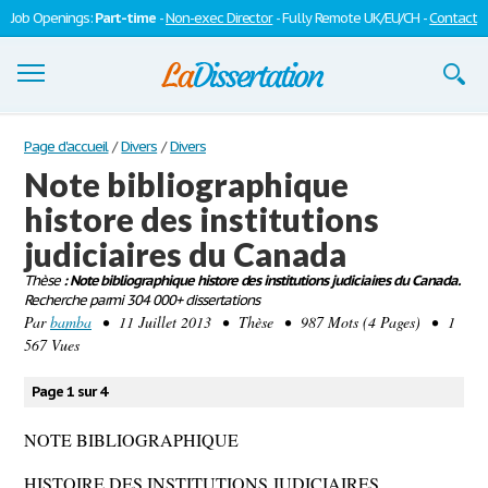
Job Openings:
Part-time
-
Non-exec Director
- Fully Remote UK/EU/CH -
Contact
Dissertations
Page d'accueil
/
Divers
/
Divers
Note bibliographique
S'inscrire
histore des institutions
Se connecter
judiciaires du Canada
Contactez-nous
Thèse
: Note bibliographique histore des institutions judiciaires du Canada.
Recherche parmi 304 000+ dissertations
Par
bamba
• 11 Juillet 2013 • Thèse • 987 Mots (4 Pages) • 1
567 Vues
Page 1 sur 4
NOTE BIBLIOGRAPHIQUE
HISTOIRE DES INSTITUTIONS JUDICIAIRES