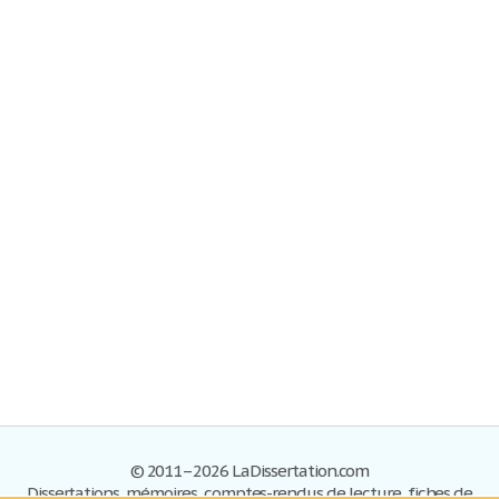
© 2011–2026 LaDissertation.com
Dissertations, mémoires, comptes-rendus de lecture, fiches de