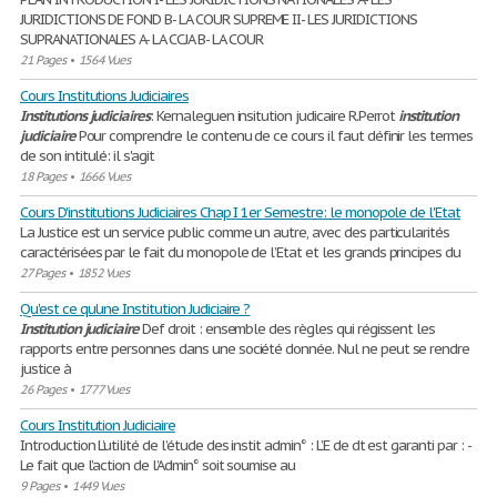
JURIDICTIONS DE FOND B- LA COUR SUPREME II- LES JURIDICTIONS
SUPRANATIONALES A- LA CCJA B- LA COUR
21 Pages
•
1564 Vues
Cours Institutions Judiciaires
Institutions
judiciaires
: Kernaleguen insitution judicaire R.Perrot
institution
judiciaire
Pour comprendre le contenu de ce cours il faut définir les termes
de son intitulé: il s'agit
18 Pages
•
1666 Vues
Cours D'institutions Judiciaires Chap I 1er Semestre: le monopole de l'Etat
La Justice est un service public comme un autre, avec des particularités
caractérisées par le fait du monopole de l’Etat et les grands principes du
27 Pages
•
1852 Vues
Qu'est ce qu'une Institution Judiciaire ?
Institution
judiciaire
Def droit : ensemble des règles qui régissent les
rapports entre personnes dans une société donnée. Nul ne peut se rendre
justice à
26 Pages
•
1777 Vues
Cours Institution Judiciaire
Introduction L’utilité de l’étude des instit admin° : L’E de dt est garanti par : -
Le fait que l’action de l’Admin° soit soumise au
9 Pages
•
1449 Vues