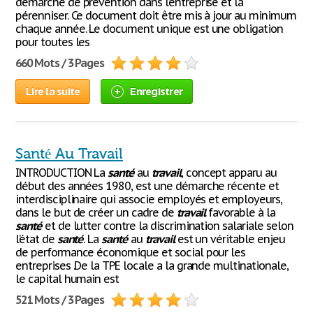
démarche de prévention dans l’entreprise et la
pérenniser. Ce document doit être mis à jour au minimum
chaque année. Le document unique est une obligation
pour toutes les
660 Mots / 3 Pages
Lire la suite
Enregistrer
Santé Au Travail
INTRODUCTION La
santé
au
travail
, concept apparu au
début des années 1980, est une démarche récente et
interdisciplinaire qui associe employés et employeurs,
dans le but de créer un cadre de
travail
favorable à la
santé
et de lutter contre la discrimination salariale selon
l’état de
santé
. La
santé
au
travail
est un véritable enjeu
de performance économique et social pour les
entreprises .De la TPE locale a la grande multinationale,
le capital humain est
521 Mots / 3 Pages