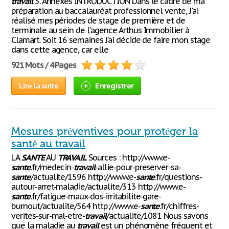
travail
3. Annexes INTRODUCTION Dans le cadre de ma
préparation au baccalauréat professionnel vente, J'ai
réalisé mes périodes de stage de première et de
terminale au sein de l'agence Arthus Immobilier à
Clamart. Soit 16 semaines J’ai décide de faire mon stage
dans cette agence, car elle
921 Mots / 4 Pages
Lire la suite
Enregistrer
Mesures préventives pour protéger la
santé au travail
LA
SANTE
AU
TRAVAIL
Sources : http://www.e-
sante
.fr/medecin-
travail
-allie-pour-preserver-sa-
sante
/actualite/1596 http://www.e-
sante
.fr/questions-
autour-arret-maladie/actualite/313 http://www.e-
sante
.fr/fatigue-maux-dos-irritabilite-gare-
burnout/actualite/564 http://www.e-
sante
.fr/chiffres-
verites-sur-mal-etre-
travail
/actualite/1081 Nous savons
que la maladie au
travail
est un phénomène fréquent et