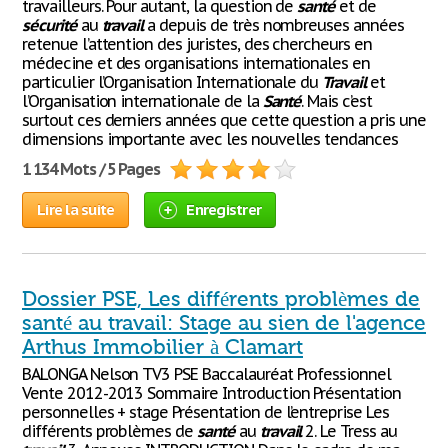
travailleurs. Pour autant, la question de
santé
et de
sécurité
au
travail
a depuis de très nombreuses années
retenue l’attention des juristes, des chercheurs en
médecine et des organisations internationales en
particulier l’Organisation Internationale du
Travail
et
l’Organisation internationale de la
Santé
. Mais c’est
surtout ces derniers années que cette question a pris une
dimensions importante avec les nouvelles tendances
1 134 Mots / 5 Pages
Lire la suite
Enregistrer
Dossier PSE, Les différents problèmes de
santé au travail: Stage au sien de l'agence
Arthus Immobilier à Clamart
BALONGA Nelson TV3 PSE Baccalauréat Professionnel
Vente 2012-2013 Sommaire Introduction Présentation
personnelles + stage Présentation de l’entreprise Les
différents problèmes de
santé
au
travail
2. Le Tress au