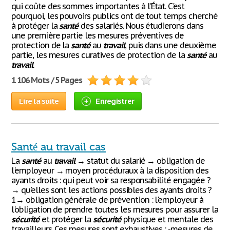
qui coûte des sommes importantes à l’État. C'est
pourquoi, les pouvoirs publics ont de tout temps cherché
à protéger la
santé
des salariés. Nous étudierons dans
une première partie les mesures préventives de
protection de la
santé
au
travail
, puis dans une deuxième
partie, les mesures curatives de protection de la
santé
au
travail
.
1 106 Mots / 5 Pages
Lire la suite
Enregistrer
Santé au travail cas
La
santé
au
travail
→ statut du salarié → obligation de
l'employeur → moyen procéduraux à la disposition des
ayants droits : qui peut voir sa responsabilité engagée ?
→ qu'elles sont les actions possibles des ayants droits ?
1→ obligation générale de prévention : l'employeur à
l'obligation de prendre toutes les mesures pour assurer la
sécurité
et protéger la
sécurité
physique et mentale des
travailleurs. Ces mesures sont exhaustives : -mesures de