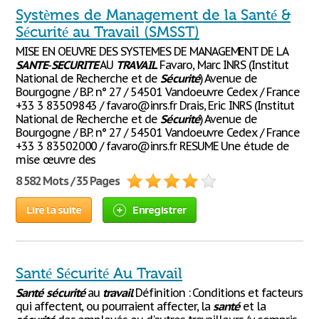
Systèmes de Management de la Santé &
Sécurité au Travail (SMSST)
MISE EN OEUVRE DES SYSTEMES DE MANAGEMENT DE LA
SANTE
-
SECURITE
AU
TRAVAIL
Favaro, Marc INRS (Institut
National de Recherche et de
Sécurité
) Avenue de
Bourgogne / B.P. n° 27 / 54501 Vandoeuvre Cedex / France
+33 3 83509843 / favaro@inrs.fr Drais, Eric INRS (Institut
National de Recherche et de
Sécurité
) Avenue de
Bourgogne / B.P. n° 27 / 54501 Vandoeuvre Cedex / France
+33 3 83502000 / favaro@inrs.fr RESUME Une étude de
mise œuvre des
8 582 Mots / 35 Pages
Lire la suite
Enregistrer
Santé Sécurité Au Travail
Santé
sécurité
au
travail
Définition : Conditions et facteurs
qui affectent, ou pourraient affecter, la
santé
et la