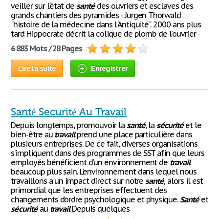
veiller sur l'état de
santé
des ouvriers et esclaves des
grands chantiers des pyramides - Jurgen Thorwald
"histoire de la médecine dans l'Antiquité". 2000 ans plus
tard Hippocrate décrit la colique de plomb de l'ouvrier
6 883 Mots / 28 Pages
Lire la suite
Enregistrer
Santé Securité Au Travail
Depuis longtemps, promouvoir la
santé
, la
sécurité
et le
bien-être au
travail
prend une place particulière dans
plusieurs entreprises. De ce fait, diverses organisations
s’impliquent dans des programmes de SST afin que leurs
employés bénéficient d’un environnement de
travail
beaucoup plus sain. L’environnement dans lequel nous
travaillons a un impact direct sur notre
santé
, alors il est
primordial que les entreprises effectuent des
changements d’ordre psychologique et physique.
Santé
et
sécurité
au
travail
Depuis quelques