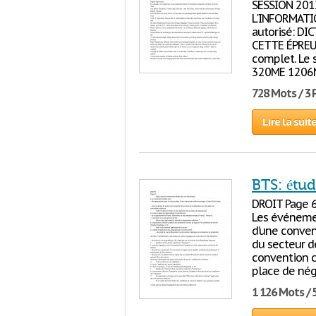
SESSION 201
L'INFORMATIQ
autorisé: D
CETTE ÉPREUV
complet. Le 
320ME 1206N
728 Mots / 3
Lire la suit
BTS: étu
DROIT Page 6
Les événemen
d’une convent
du secteur d
convention co
place de négo
1 126 Mots / 