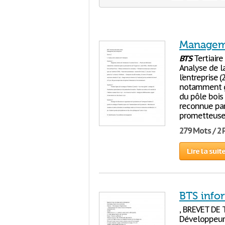
Manageme
BTS
Tertiair
Analyse de la
l’entreprise (
notamment gr
du pôle bois
reconnue par 
prometteuse 
279 Mots / 2
Lire la suit
BTS infor
, BREVET DE
Développeur 