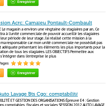
e
Enregistrer
ssion Acrc: Camaïeu Pontault-Combault
Le magasin a environ une vingtaine de stagiaires par an.. Ce
tra à l'unité commerciale de pouvoir accueillir les stagiaires
leur période de leur stage. J'ai réalisé cette mission à la
ma responsable car mon unité commerciale ne possédait pas
adéquate présentant les éléments les plus importants pour la
ation de tous les stagiaires. LES OBJECTIFS Permettre aux
 s'intégrer dans l'entreprise le plus
 Pages
e
Enregistrer
Auto Lavage Bts Cgo: comptabilité
LITÉ ET GESTION DES ORGANISATIONS Épreuve E4 : Gestion
ons comptables, fiscales et sociales SESSION 2012 AUTO LAVAGE