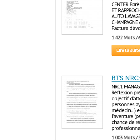
CENTER Barè
ET RAPPROCHE
AUTO LAVAGE
CHAMPAGNE Av
Facture d'av
1 422 Mots / 
Lire la suit
BTS NRC:
NRC1 MANAG
Réflexion pr
objectif d’a
personnes ay
médecin…) et
l’aventure (p
chance de ré
professionne
1 003 Mots / 