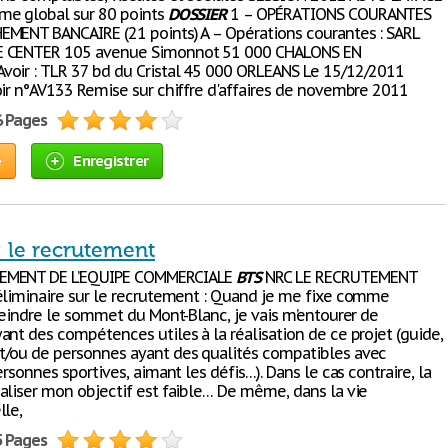
me global sur 80 points
DOSSIER
1 – OPÉRATIONS COURANTES
MENT BANCAIRE (21 points) A – Opérations courantes : SARL
 CENTER 105 avenue Simonnot 51 000 CHALONS EN
oir : TLR 37 bd du Cristal 45 000 ORLEANS Le 15/12/2011
oir n°AV133 Remise sur chiffre d'affaires de novembre 2011
6 Pages
e
Enregistrer
 le recrutement
EMENT DE L’EQUIPE COMMERCIALE
BTS
NRC LE RECRUTEMENT
éliminaire sur le recrutement : Quand je me fixe comme
tteindre le sommet du Mont-Blanc, je vais m’entourer de
ant des compétences utiles à la réalisation de ce projet (guide,
/ou de personnes ayant des qualités compatibles avec
ersonnes sportives, aimant les défis…). Dans le cas contraire, la
aliser mon objectif est faible… De même, dans la vie
lle,
5 Pages