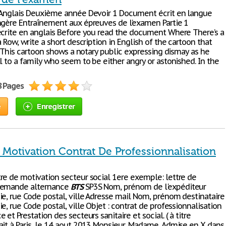
 Anglais Deuxième année Devoir 1 Document écrit en langue
ngère Entraînement aux épreuves de l’examen Partie 1
écrite en anglais Before you read the document Where There’s a
a Row, write a short description in English of the cartoon that
t. This cartoon shows a notary public expressing dismay as he
l to a family who seem to be either angry or astonished. In the
8 Pages
e
Enregistrer
 Motivation Contrat De Professionnalisation
re de motivation secteur social 1ere exemple: lettre de
demande alternance
BTS
SP3S Nom, prénom de l'expéditeur
ie, rue Code postal, ville Adresse mail Nom, prénom destinataire
e, rue Code postal, ville Objet : contrat de professionnalisation
e et Prestation des secteurs sanitaire et social. ( à titre
ait à Paris, le 14 aout 2013 Monsieur, Madame, Admise en X dans