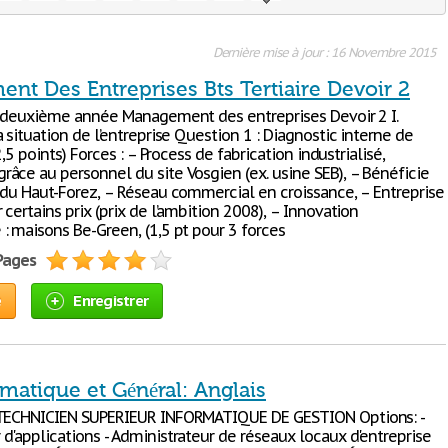
Dernière mise à jour : 16 Novembre 2015
nt Des Entreprises Bts Tertiaire Devoir 2
e deuxième année Management des entreprises Devoir 2 I.
 situation de l’entreprise Question 1 : Diagnostic interne de
2,5 points) Forces : – Process de fabrication industrialisé,
âce au personnel du site Vosgien (ex. usine SEB), – Bénéficie
 du Haut-Forez, – Réseau commercial en croissance, – Entreprise
certains prix (prix de l’ambition 2008), – Innovation
: maisons Be-Green, (1,5 pt pour 3 forces
 Pages
e
Enregistrer
matique et Général: Anglais
 TECHNICIEN SUPERIEUR INFORMATIQUE DE GESTION Options: -
d'applications - Administrateur de réseaux locaux d'entreprise