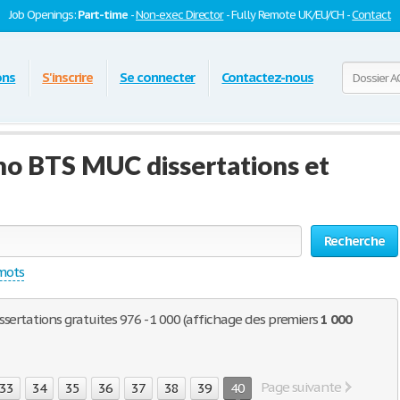
Job Openings:
Part-time
-
Non-exec Director
- Fully Remote UK/EU/CH -
Contact
ons
S'inscrire
Se connecter
Contactez-nous
no BTS MUC dissertations et
Recherche
 mots
sertations gratuites 976 - 1 000 (affichage des premiers
1 000
Page suivante
33
34
35
36
37
38
39
40