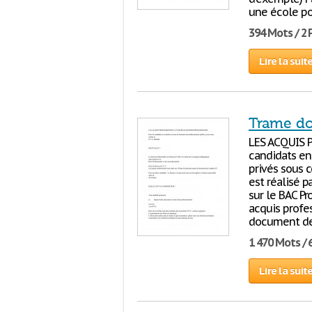
une école po
394 Mots / 2
Lire la suit
Trame do
LES ACQUIS 
candidats en
privés sous c
est réalisé p
sur le BAC Pr
acquis profe
document de 
1 470 Mots / 
Lire la suit