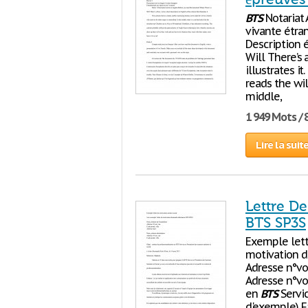
BTS
Notariat
vivante étra
Description 
Will There’s 
illustrates i
reads the wil
middle,
1 949 Mots / 
Lire la suit
Lettre De
BTS SP3S
Exemple lett
motivation 
Adresse n°vo
Adresse n°voi
en
BTS
Servic
d'exemple) F