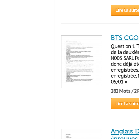
Lire la suit
BTS CGO
Question 1 Ta
de la deuxièm
N003 SARL Pel
donc déjà été
enregistrées
enregistrée, 
05/01 »
282 Mots / 2
Lire la suit
Anglais 
épreuves