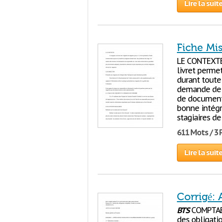
Lire la suit
Fiche Mi
LE CONTEXTE 
livret permet
durant toute 
demande de 
de document 
bonne intégr
stagiaires de
611 Mots / 3
Lire la suit
Corrigé: 
BTS
COMPTABI
des obligati