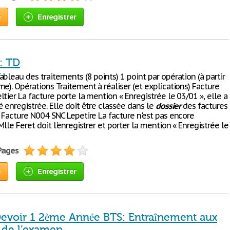
e
Enregistrer
: TD
bleau des traitements (8 points) 1 point par opération (à partir
e). Opérations Traitement à réaliser (et explications) Facture
tier La facture porte la mention « Enregistrée le 03/01 », elle a
 enregistrée. Elle doit être classée dans le
dossier
des factures
. Facture N004 SNC Lepetire La facture n'est pas encore
Mlle Feret doit l'enregistrer et porter la mention « Enregistrée le
 Pages
e
Enregistrer
Devoir 1 2ème Année BTS: Entraînement aux
 de l’examen