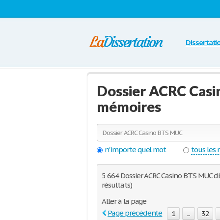
Dissertati
Dossier ACRC Casi
mémoires
n'importe quel mot
tous les
5 664 Dossier ACRC Casino BTS MUC dis
résultats)
Aller à la page
Page précédente
1
...
32