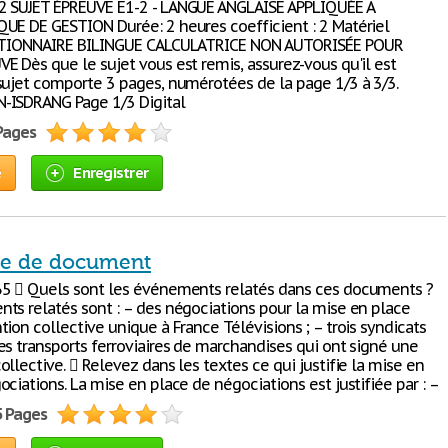
2 SUJET ÉPREUVE E1-2 - LANGUE ANGLAISE APPLIQUÉE A
UE DE GESTION Durée: 2 heures coefficient : 2 Matériel
ICTIONNAIRE BILINGUE CALCULATRICE NON AUTORISÉE POUR
E Dès que le sujet vous est remis, assurez-vous qu'il est
sujet comporte 3 pages, numérotées de la page 1/3 à 3/3.
-ISDRANG Page 1/3 Digital
 Pages
e
Enregistrer
de de document
5  Quels sont les événements relatés dans ces documents ?
ts relatés sont : – des négociations pour la mise en place
ion collective unique à France Télévisions ; – trois syndicats
es transports ferroviaires de marchandises qui ont signé une
llective.  Relevez dans les textes ce qui justifie la mise en
ciations. La mise en place de négociations est justifiée par : –
5 Pages