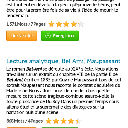
est tout entier dévolu à la peur qu’éprouve le héros, peut-
être pour la première fois de sa vie, à l’idée de mourir le
lendemain.
1 571 Mots / 7 Pages
Lire la suite
Enregistrer
Lecture analytique, Bel Ami, Maupassant
Le roman
Bel
-
Ami
se déroule au XIX° siècle. Nous allons
travailler sur un extrait du chapitre VIII de la partie II de
Bel
-
Ami
, écrit en 1885 par Guy de Maupassant. Lors de cet
extrait Maupassant nous raconte le constat d’adultère de
Madeleine. Nous allons nous demander dans quelle
mesure cette scène tragique-comique assure-t-elle la
toute-puissance de Du Roy. Dans un premier temps nous
allons étudier la suprématie des dialogues sur la
narration puis d’une scène
868 Mots / 4 Pages