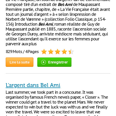
composé tiré d'un extrait de
Bel
-
Ami
de Maupassant
Première partie, chapitre, de « La Vie Française était avant
tout un journal d'argent » à « selon l'expression de
Norbert de Varenne » (collection Folio Classique, p 154-
156) Introduction
Bel
-
Ami
, roman réaliste de Guy de
Maupassant publié en 1885, raconte l'ascension sociale
de Georges Duroy, arriviste médiocre mais séduisant, qui
utilise l'ascendant qu'il exerce sur les femmes pour
parvenir aux plus
829 Mots / 4 Pages
Lire la suite
Enregistrer
L'argent dans Bel Ami
Last summer, we took part in a concourse. It was
organised by famous French news’s paper, « Closer ». The
winner could get a travel to the planet Mars. We never
expected to win but the luck was with us and we finally
won the travel. We were so excited to leave that we