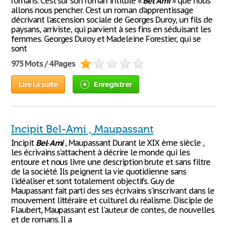
romans. C’est sur son roman intitulé «
Bel
Ami
» que nous
allons nous pencher. C’est un roman d’apprentissage
décrivant l’ascension sociale de Georges Duroy, un fils de
paysans, arriviste, qui parvient à ses fins en séduisant les
femmes. Georges Duroy et Madeleine Forestier, qui se
sont
975 Mots / 4 Pages
Lire la suite
Enregistrer
Incipit Bel-Ami , Maupassant
Incipit
Bel
-
Ami
, Maupassant Durant le XIX ème siècle ,
les écrivains s’attachent à décrire le monde qui les
entoure et nous livre une description brute et sans filtre
de la société. Ils peignent la vie quotidienne sans
l’idéaliser et sont totalement objectifs. Guy de
Maupassant fait parti des ses écrivains s’inscrivant dans le
mouvement littéraire et culturel du réalisme. Disciple de
Flaubert, Maupassant est l'auteur de contes, de nouvelles
et de romans. Il a