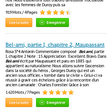
noir. Nous étudierons tout d'abord la réussite fructueuse
avec les femmes de Duroy puis sa
919 Mots / 4 Pages
Lire la suite
Enregistrer
Bel-ami, partie I, chapitre 2, Maupassant
Rosa S°4 Antonin Commentaire composé :
Bel
-
ami
, partie
I, chapitre 2 Note : 15 Appréciation : Excellent. Bravo. Dans
Bel
-
ami
écrit par Maupassant et paru en 1885 qui
appartient au naturalisme. Nous allons suivre l’ascension
dans la société du héros , Georges Duroy qui est un
ancien sous officier, « tombé dans le civile ». Celui-ci va
réussir à gravir ces échelons grâce à la rencontre d’un
ancien camarade : Charles Forestier. Grâce à son
1 620 Mots / 7 Pages
Lire la suite
Enregistrer