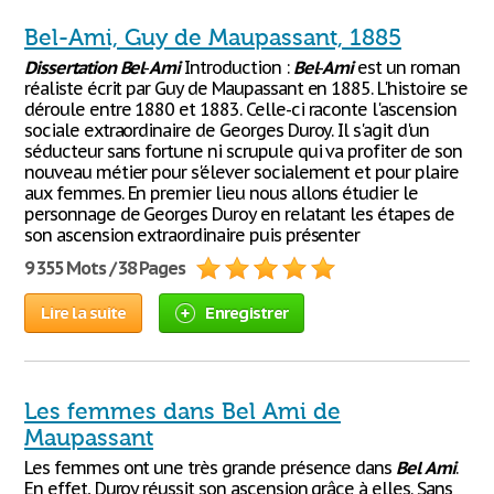
Bel-Ami, Guy de Maupassant, 1885
Dissertation
Bel
-
Ami
Introduction :
Bel
-
Ami
est un roman
réaliste écrit par Guy de Maupassant en 1885. L'histoire se
déroule entre 1880 et 1883. Celle-ci raconte l'ascension
sociale extraordinaire de Georges Duroy. Il s'agit d'un
séducteur sans fortune ni scrupule qui va profiter de son
nouveau métier pour s'élever socialement et pour plaire
aux femmes. En premier lieu nous allons étudier le
personnage de Georges Duroy en relatant les étapes de
son ascension extraordinaire puis présenter
9 355 Mots / 38 Pages
Lire la suite
Enregistrer
Les femmes dans Bel Ami de
Maupassant
Les femmes ont une très grande présence dans
Bel
Ami
.
En effet, Duroy réussit son ascension grâce à elles. Sans