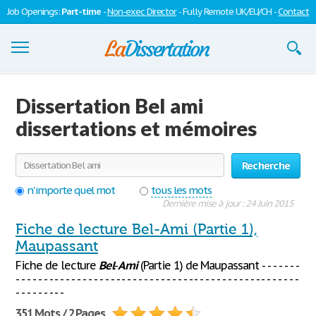
Job Openings:
Part-time
-
Non-exec Director
- Fully Remote UK/EU/CH -
Contact
Dissertations
Dissertation Bel ami
S'inscrire
dissertations et mémoires
Se connecter
Recherche
Contactez-nous
n'importe quel mot
tous les mots
Dernière mise à jour : 24 Juin 2015
Fiche de lecture Bel-Ami (Partie 1),
Maupassant
Fiche de lecture
Bel
-
Ami
(Partie 1) de Maupassant - - - - - - -
- - - - - - - - - - - - - - - - - - - - - - - - - - - - - - - - - - - - - - - - - - - - - - - - - - -
- - - - - - - - -
351 Mots / 2 Pages