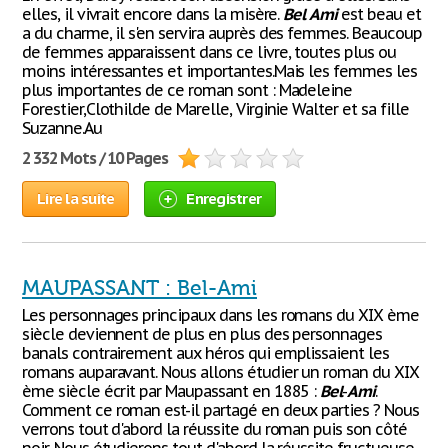
elles, il vivrait encore dans la misère.
Bel
Ami
est beau et
a du charme, il s'en servira auprès des femmes. Beaucoup
de femmes apparaissent dans ce livre, toutes plus ou
moins intéressantes et importantes.Mais les femmes les
plus importantes de ce roman sont : Madeleine
Forestier,Clothilde de Marelle, Virginie Walter et sa fille
Suzanne.Au
2 332 Mots / 10 Pages
Lire la suite
Enregistrer
MAUPASSANT : Bel-Ami
Les personnages principaux dans les romans du XIX ème
siècle deviennent de plus en plus des personnages
banals contrairement aux héros qui emplissaient les
romans auparavant. Nous allons étudier un roman du XIX
ème siècle écrit par Maupassant en 1885 :
Bel
-
Ami
.
Comment ce roman est-il partagé en deux parties ? Nous
verrons tout d'abord la réussite du roman puis son côté