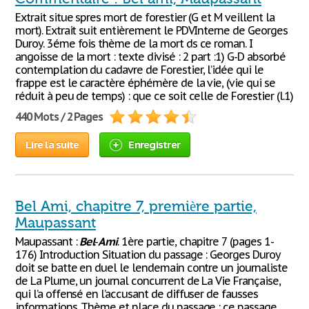
Extrait situe spres mort de forestier (G et M veillent la
mort). Extrait suit entièrement le PDVInterne de Georges
Duroy. 3éme fois thème de la mort ds ce roman. I
angoisse de la mort : texte divisé : 2 part :1) G-D absorbé
contemplation du cadavre de Forestier, l’idée qui le
frappe est le caractère éphémère de la vie, (vie qui se
réduit à peu de temps) : que ce soit celle de Forestier (l.1)
440 Mots / 2 Pages
Lire la suite
Enregistrer
Bel Ami, chapitre 7, première partie,
Maupassant
Maupassant :
Bel
-
Ami
. 1ère partie, chapitre 7 (pages 1-
176) Introduction Situation du passage : Georges Duroy
doit se batte en duel le lendemain contre un journaliste
de La Plume, un journal concurrent de La Vie Française,
qui l’a offensé en l’accusant de diffuser de fausses
informations. Thème et place du passage : ce passage