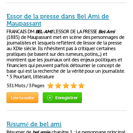
Essor de la presse dans Bel Ami de
Maupassant
FRANCAIS DM
BEL
-
AMI
L'ESSOR DE LA PRESSE
Bel
-
Ami
(1885) de Maupassant met en scène des personnages de
journalistes et lesquels reflètent de l’essor de la presse
au XIXe siècle. Ils n’hésitent pas à critiquer certaines
pratiques (se basent sur des rumeurs, potins,...) et
montrent que les journaux ont des enjeux politiques et
financiers qui peuvent parfois détourner le concept de
base qui est la recherche de la vérité pour un journaliste.
* 3 Pourtant, littérature
531 Mots / 3 Pages
Lire la suite
Enregistrer
Résumé de bel ami
Résumer de
bel
amie
chapitre 1 : Le personnage principal