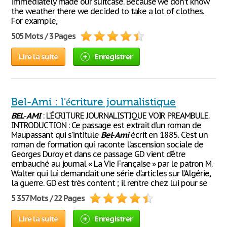
immediately made our suitcase. Because we don’t know
the weather there we decided to take a lot of clothes.
For example,
505 Mots / 3 Pages
Lire la suite
Enregistrer
Bel-Ami : l'écriture journalistique
BEL
-
AMI
: L’ÉCRITURE JOURNALISTIQUE VOIR PREAMBULE.
INTRODUCTION : Ce passage est extrait d’un roman de
Maupassant qui s’intitule
Bel
-
Ami
écrit en 1885. C’est un
roman de formation qui raconte l’ascension sociale de
Georges Duroy et dans ce passage GD vient d’être
embauché au journal « La Vie Française » par le patron M.
Walter qui lui demandait une série d’articles sur l’Algérie,
la guerre. GD est très content ; il rentre chez lui pour se
5 357 Mots / 22 Pages
Lire la suite
Enregistrer