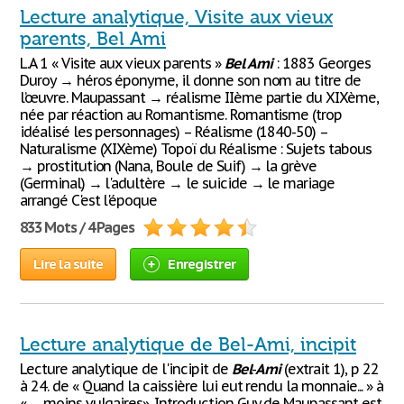
Lecture analytique, Visite aux vieux
parents, Bel Ami
L.A 1 « Visite aux vieux parents »
Bel
Ami
: 1883 Georges
Duroy → héros éponyme, il donne son nom au titre de
l’œuvre. Maupassant → réalisme IIème partie du XIXème,
née par réaction au Romantisme. Romantisme (trop
idéalisé les personnages) – Réalisme (1840-50) –
Naturalisme (XIXème) Topoï du Réalisme : Sujets tabous
→ prostitution (Nana, Boule de Suif) → la grève
(Germinal) → l'adultère → le suicide → le mariage
arrangé C'est l'époque
833 Mots / 4 Pages
Lire la suite
Enregistrer
Lecture analytique de Bel-Ami, incipit
Lecture analytique de l'incipit de
Bel
-
Ami
(extrait 1), p 22
à 24. de « Quand la caissière lui eut rendu la monnaie... » à
« … moins vulgaires». Introduction Guy de Maupassant est