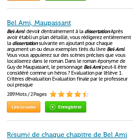
Bel Ami, Maupassant
Bel
-
Ami
: devoir d’entrainement à la
dissertation
Après
avoir établi un plan détaillé, vous rédigerez entièrement
la
dissertation
suivante en ajoutant pour chaque
argument un ou deux exemples tirés du livre
Bel
-
Ami
.
Vous vous appuierez sur des scènes précises que vous
localiserez dans le roman. Dans le roman éponyme de
Guy de Maupassant, le personnage
Bel
-
Ami
peut-il être
considéré comme un héros ? Evaluation par l’élève 1.
Critères d’évaluation Evaluation finale par le professeur
oui presque
289 Mots / 2 Pages
Lire la suite
Enregistrer
Résumé de chaque chapitre de Bel Ami