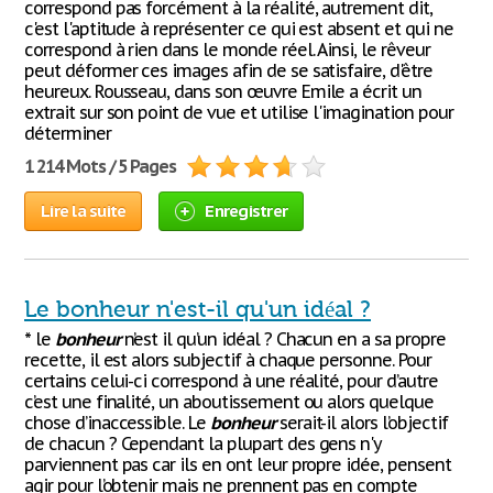
correspond pas forcément à la réalité, autrement dit,
c'est l'aptitude à représenter ce qui est absent et qui ne
correspond à rien dans le monde réel. Ainsi, le rêveur
peut déformer ces images afin de se satisfaire, d'être
heureux. Rousseau, dans son œuvre Emile a écrit un
extrait sur son point de vue et utilise l'imagination pour
déterminer
1 214 Mots / 5 Pages
Lire la suite
Enregistrer
Le bonheur n'est-il qu'un idéal ?
* le
bonheur
n’est il qu’un idéal ? Chacun en a sa propre
recette, il est alors subjectif à chaque personne. Pour
certains celui-ci correspond à une réalité, pour d’autre
c’est une finalité, un aboutissement ou alors quelque
chose d’inaccessible. Le
bonheur
serait-il alors l’objectif
de chacun ? Cependant la plupart des gens n'y
parviennent pas car ils en ont leur propre idée, pensent
agir pour l’obtenir mais ne prennent pas en compte