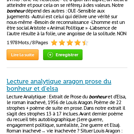
atteindre et pour cela on se réfèreµ à des valeurs. Notre
bonheur
dépend des autres : OUI -Sensible aux
jugements -Autrui est celui qui délivre une vérité sur
nous-même -Besoin de reconnaissance -L'homme est un
être social Aristote « Animal Politique » -L'absence de
l'autre résulte à la folie, une angoisse de la solitude. NON
1 978 Mots / 8 Pages
Lire la suite
Enregistrer
Lecture analytique aragon prose du
bonheur et d'elsa
Lecture Analytique : Extrait de Prose du
bonheur
et d’Elsa,
le roman inachevé, 1956 de Louis Aragon. Poème de 22
strophes + poème de suite en prose. Dans notre extrait il
s’agit des strophes 13 à 17 inclues. Avant dernier poème
du recueil très autobiographique (1ere guerre,
engagement politique, surréaliste, 2ne guerre et Elsa).
Roman inachevé→ vie inachevée ? Situer Louis Aragon :