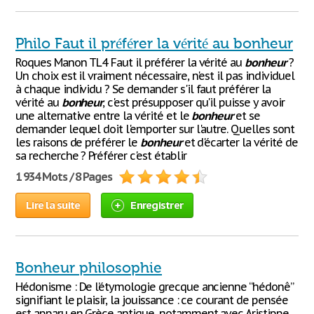
Philo Faut il préférer la vérité au bonheur
Roques Manon TL4 Faut il préférer la vérité au
bonheur
?
Un choix est il vraiment nécessaire, n'est il pas individuel
à chaque individu ? Se demander s'il faut préférer la
vérité au
bonheur
, c'est présupposer qu'il puisse y avoir
une alternative entre la vérité et le
bonheur
et se
demander lequel doit l'emporter sur l'autre. Quelles sont
les raisons de préférer le
bonheur
et d'écarter la vérité de
sa recherche ? Préférer c'est établir
1 934 Mots / 8 Pages
Lire la suite
Enregistrer
Bonheur philosophie
Hédonisme : De l’étymologie grecque ancienne “hédonê”
signifiant le plaisir, la jouissance : ce courant de pensée
est apparu en Grèce antique, notamment avec Aristippe