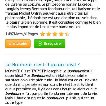
de Cyrène ou Epicure. Le philosophe romain Lucrèce,
l'anglais Jeremy Bentham fondateur de l'utilitarisme et le
français Michel Onfray peuvent aussi être cités. En
philosophie, l'hédonisme est une doctrine qui voit dans
le plaisir le bien suprême. Il est considéré comme le bien
le plus important de l'existence humaine. Les
1 497 Mots / 6 Pages
Lire la suite
Enregistrer
Le Bonheur n’est-il qu’un idéal ?
MOMMÉE Claire T°07S Philosophie Le
Bonheur
n’est il
qu’un idéal ? Le
Bonheur
est un état de complète
satisfaction ou de plénitude. Un idéal est ce qui n’existe
que dans la pensée et non dans le réel. Il est évident
que, a première vu, il y a des gens heureux, alors que le
bonheur
ne fait pas partie fondamentalement de la vie.
Mais il faut distinguer le
bonheur
du plaisir, qui est un
autre type