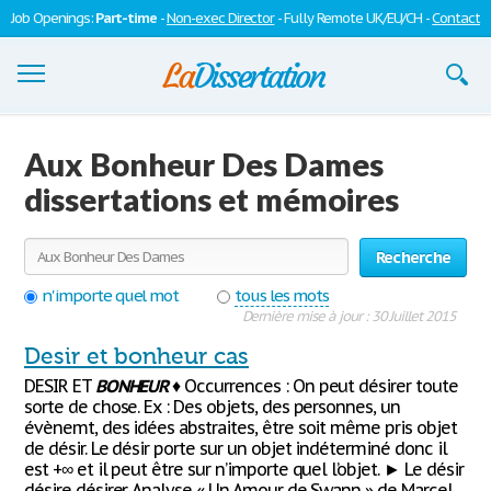
Job Openings:
Part-time
-
Non-exec Director
- Fully Remote UK/EU/CH -
Contact
Dissertations
Aux Bonheur Des Dames
S'inscrire
dissertations et mémoires
Se connecter
Recherche
Contactez-nous
n'importe quel mot
tous les mots
Dernière mise à jour : 30 Juillet 2015
Desir et bonheur cas
DESIR ET
BONHEUR
♦ Occurrences : On peut désirer toute
sorte de chose. Ex : Des objets, des personnes, un
évènemt, des idées abstraites, être soit même pris objet
de désir. Le désir porte sur un objet indéterminé donc il
est +∞ et il peut être sur n’importe quel l’objet. ► Le désir
désire désirer. Analyse « Un Amour de Swann » de Marcel