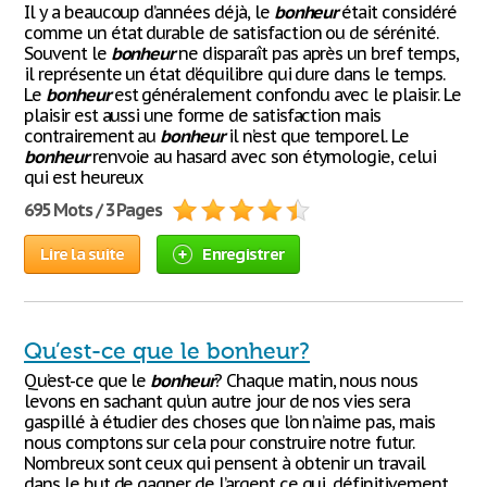
Il y a beaucoup d’années déjà, le
bonheur
était considéré
comme un état durable de satisfaction ou de sérénité.
Souvent le
bonheur
ne disparaît pas après un bref temps,
il représente un état d’équilibre qui dure dans le temps.
Le
bonheur
est généralement confondu avec le plaisir. Le
plaisir est aussi une forme de satisfaction mais
contrairement au
bonheur
il n’est que temporel. Le
bonheur
renvoie au hasard avec son étymologie, celui
qui est heureux
695 Mots / 3 Pages
Lire la suite
Enregistrer
Qu’est-ce que le bonheur?
Qu’est-ce que le
bonheur
? Chaque matin, nous nous
levons en sachant qu’un autre jour de nos vies sera
gaspillé à étudier des choses que l’on n’aime pas, mais
nous comptons sur cela pour construire notre futur.
Nombreux sont ceux qui pensent à obtenir un travail
dans le but de gagner de l’argent ce qui, définitivement,