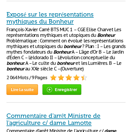
Exposé sur les représentations
mythiques du Bonheur
François-Xavier Carré BTS MUC 1 – CGE Elise Charvet Les
représentations mythiques et utopiques du
Bonheur
Problématique : Comment on évolué les représentations
mythiques et utopiques du
bonheur
? Plan : I – Les grands
mythes fondateurs du
Bonheur
A – L’âge d’Or B – Le Jardin
d’Eden C – L’eldorado II – L’évolution conceptuelle du
bonheur
. A – Le culte du
bonheur
et les Lumières. B – Le
bonheur
au XXe siècle C –(Ouverture)
2 064 Mots / 9 Pages
Lire la suite
Enregistrer
Commentaire d'arrêt Ministre de
l'agriculture c/ dame Lamotte
Commentaire d'arrêt Ministre de l'agriculture c/
dame