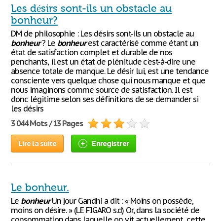
Les désirs sont-ils un obstacle au
bonheur?
DM de philosophie : Les désirs sont-ils un obstacle au
bonheur
? Le
bonheur
est caractérisé comme étant un
état de satisfaction complet et durable de nos
penchants, il est un état de plénitude c'est-à-dire une
absence totale de manque. Le désir lui, est une tendance
consciente vers quelque chose qui nous manque et que
nous imaginons comme source de satisfaction. Il est
donc légitime selon ses définitions de se demander si
les désirs
3 044 Mots / 13 Pages
Lire la suite
Enregistrer
Le bonheur.
Le
bonheur
Un jour Gandhi a dit : « Moins on possède,
moins on désire. » (LE FIGARO s.d) Or, dans la société de
consommation dans laquelle on vit actuellement, cette