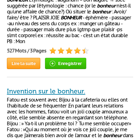
suggérée par l'étymologie : chance (or le
bonheur
n'est-il
qu'une affaire de chance?) Où situer le
bonheur
: Avoir/
faire/ être ? PLAISIR JOIE
BONHEUR
- éphémère - passager
-au niveau des sens du corps ex : manger un gâteau -
durée - passager mais dure plus lgtmp que plaisir -ps
slmt corporel ex : réussite au bac - c'est un état durable
PB : Mon
527 Mots / 3 Pages
Lire la suite
Enregistrer
Invention sur le bonheur.
Fatou est souvent avec Bijou à la cafeteria ou elles ont
l’habitude de se fréquenter .En parlant leurs relations
avec les hommes, fatou voit un joli couple amoureux a
côté, elle semble absente en regardant son téléphone.
Bijou : » Ya-t-il un problème toi ? Tu me semble occuper»
Fatou : »Qui au moment où je vois ce joli couple, je me
dis que j’aimerais bien avoir de l’amour et le
bonheur
dans