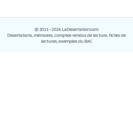
© 2011–2026 LaDissertation.com
Dissertations, mémoires, comptes-rendus de lecture, fiches de
lectures, exemples du BAC
Dissertations
S'inscrire
Se connecter
Foire aux questions
Contactez-nous
Plan du site
Politique de confidentialité