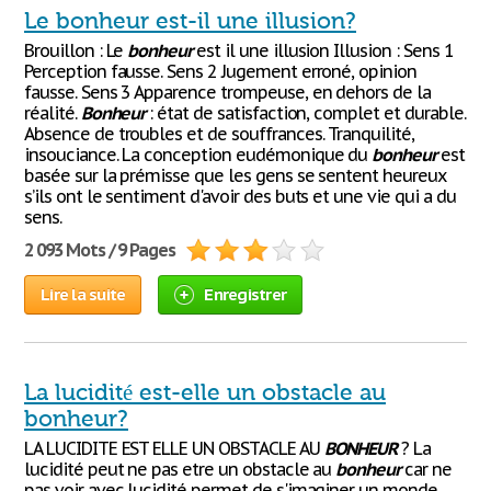
Le bonheur est-il une illusion?
Brouillon : Le
bonheur
est il une illusion Illusion : Sens 1
Perception fausse. Sens 2 Jugement erroné, opinion
fausse. Sens 3 Apparence trompeuse, en dehors de la
réalité.
Bonheur
: état de satisfaction, complet et durable.
Absence de troubles et de souffrances. Tranquilité,
insouciance. La conception eudémonique du
bonheur
est
basée sur la prémisse que les gens se sentent heureux
s’ils ont le sentiment d'avoir des buts et une vie qui a du
sens.
2 093 Mots / 9 Pages
Lire la suite
Enregistrer
La lucidité est-elle un obstacle au
bonheur?
LA LUCIDITE EST ELLE UN OBSTACLE AU
BONHEUR
? La
lucidité peut ne pas etre un obstacle au
bonheur
car ne
pas voir avec lucidité permet de s'imaginer un monde