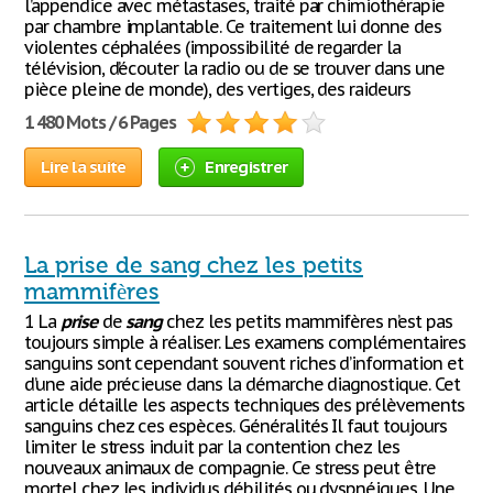
l’appendice avec métastases, traité par chimiothérapie
par chambre implantable. Ce traitement lui donne des
violentes céphalées (impossibilité de regarder la
télévision, d’écouter la radio ou de se trouver dans une
pièce pleine de monde), des vertiges, des raideurs
1 480 Mots / 6 Pages
Lire la suite
Enregistrer
La prise de sang chez les petits
mammifères
1 La
prise
de
sang
chez les petits mammifères n’est pas
toujours simple à réaliser. Les examens complémentaires
sanguins sont cependant souvent riches d’information et
d’une aide précieuse dans la démarche diagnostique. Cet
article détaille les aspects techniques des prélèvements
sanguins chez ces espèces. Généralités Il faut toujours
limiter le stress induit par la contention chez les
nouveaux animaux de compagnie. Ce stress peut être
mortel chez les individus débilités ou dyspnéiques. Une