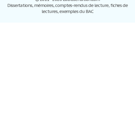
Dissertations, mémoires, comptes-rendus de lecture, fiches de
lectures, exemples du BAC
Dissertations
S'inscrire
Se connecter
Foire aux questions
Contactez-nous
Plan du site
Politique de confidentialité
Conditions d'utilisation