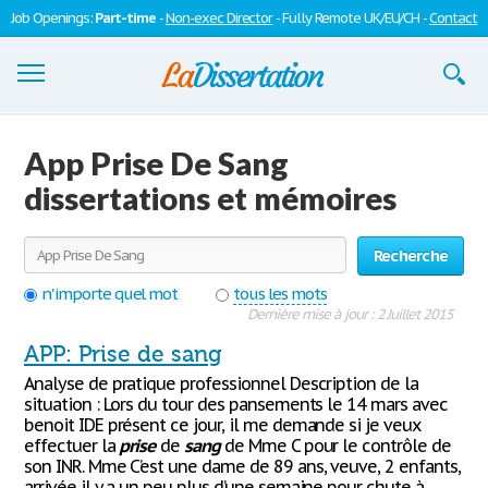
Job Openings:
Part-time
-
Non-exec Director
- Fully Remote UK/EU/CH -
Contact
Dissertations
App Prise De Sang
S'inscrire
dissertations et mémoires
Se connecter
Recherche
Contactez-nous
n'importe quel mot
tous les mots
Dernière mise à jour : 2 Juillet 2015
APP: Prise de sang
Analyse de pratique professionnel Description de la
situation : Lors du tour des pansements le 14 mars avec
benoit IDE présent ce jour, il me demande si je veux
effectuer la
prise
de
sang
de Mme C pour le contrôle de
son INR. Mme C’est une dame de 89 ans, veuve, 2 enfants,
arrivée il y a un peu plus d’une semaine pour chute à