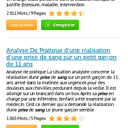
justifie (blessure, maladie, intervention
2 011 Mots / 9 Pages
Lire la suite
Enregistrer
Analyse De Pratique d'une réalisation
d’une prise de sang sur un petit garçon
de 11 ans
Analyse de pratique La situation analysée concerne la
réalisation d’une
prise
de
sang
sur un petit garçon de 11
ans arrivé dans la matinée aux urgences pour des
douleurs aux chevilles perdurant depuis la veille. Il est
allongé sur un brancard dans un box. Après sa
prise
en
charge par une infirmière, l’enfant a été examiné par le
médecin. C’est ce dernier qui a demandé la réalisation
d’une
prise
de
sang
. Le jeune garçon semble
1 065 Mots / 5 Pages