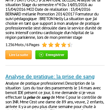
APHP / DRH / CFDC / IFSI ANTOINE BECLERE Analyse de la
situation Stage du semestre n°4 Du 14/03/2016 au
15/04/2016 MCO Date de réalisation : 13/04/2016
BERNARD mélanie Promotion 2014/2017 Formateur du
suivi pédagogique : BRETON Nelly La situation que j’ai
choisie en tant que support à mon analyse de pratique
professionnelle s’est déroulée dans le service d’unité de
soins intensif continu cardiologie d’un hôpital de la
région parisienne, lors de mon premier stage
1 256 Mots / 6 Pages
Lire la suite
Enregistrer
Analyse de pratique: la prise de sang
Analyse de pratique professionnel Description de la
situation : Lors du tour des pansements le 14 mars avec
benoit IDE présent ce jour, il me demande si je veux
effectuer la
prise
de
sang
de Mme C pour le contrôle de
son INR. Mme C’est une dame de 89 ans, veuve, 2 enfants,
arrivée il y a un peu plus d’une semaine pour chute à