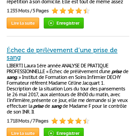
répétition à son domicile. Elle est tout de même assez
1 235 Mots / 5 Pages
Lire la suite
Enregistrer
Échec de prélèvement d’une prise de
sang
LIBERTI Laura 1ére année ANALYSE DE PRATIQUE
PROFESSIONNELLE « Échec de prélèvement d’une
prise
de
sang
. » Institut de Formation en Soins Infirmier DECHY
Formateur référent Madame Céline Jacquart 1.
Description de la situation Lors du tour des pansements
le 26 mai 2017, aux alentours de 8h00 du matin, avec
l’infirmière, présente ce jour, elle me demande si je veux
effectuer la
prise
de
sang
de Madame F pour le contrôle
de son INR. Il
1 718 Mots / 7 Pages
Lire la suite
Enregistrer