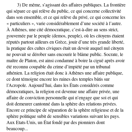
3) De même, s’agissant des affaires publiques. La frontière
qui sépare ce qui relève du public, ce qui concerne collectivité
dans son ensemble, et ce qui relève du privé, ce qui concerne les
« particuliers », varie considérablement d’une société à l’autre.
À Athènes, une cité démocratique, c’est-à-dire au sens strict,
gouvernée par le peuple (demos, peuple), où les citoyens étaient
réputés partout ailleurs en Grèce, jouir d’une très grande liberté,
la pratique des cultes civiques était un devoir auquel nul citoyen
ne pouvait se dérober sans encourir le blâme public. Socrate, le
maître de Platon, est ainsi condamné à boire la ciguë après avoir
été reconnu coupable du crime d’impiété par un tribunal
athénien. La religion était donc à Athènes une affaire publique,
ce dont témoigne encore les ruines des temples bâtis sur
l’Acropole. Aujourd’hui, dans les États considérés comme
démocratiques, la religion est devenue une affaire privée, une
affaire de conviction personnelle qui n’engage que soi et qui
doit demeurer cantonné dans la sphère des relations privées.
Encore ce principe de séparation de la sphère religieuse et de la
sphère politique subit de sensibles variations suivant les pays.
Aux Etats-Unis, un État fondé par des pionniers dont
beaucoup...