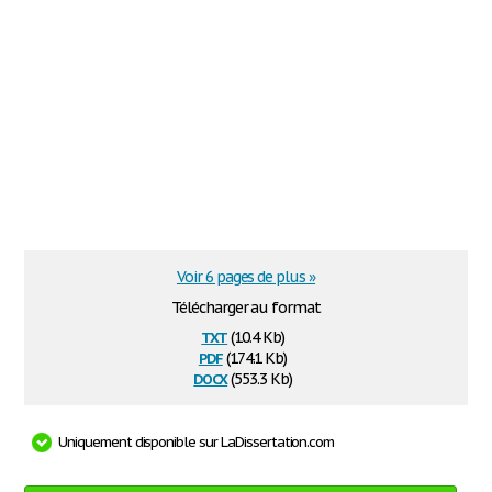
Voir 6 pages de plus »
Télécharger au format
txt
(10.4 Kb)
pdf
(174.1 Kb)
docx
(553.3 Kb)
Uniquement disponible sur LaDissertation.com