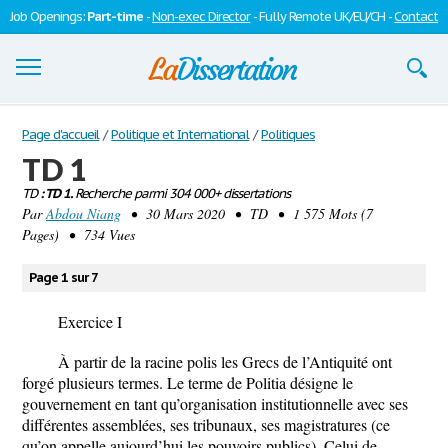
Job Openings:
Part-time
-
Non-exec Director
- Fully Remote UK/EU/CH -
Contact
Dissertations
Page d'accueil
/
Politique et International
/
Politiques
TD 1
S'inscrire
TD
: TD 1.
Recherche parmi 304 000+ dissertations
Par
Se connecter
Abdou Niang
• 30 Mars 2020 • TD • 1 575 Mots (7
Pages) • 734 Vues
Contactez-nous
Page 1 sur 7
Exercice I
À partir de la racine polis les Grecs de l’Antiquité ont
forgé plusieurs termes. Le terme de Politia désigne le
gouvernement en tant qu’organisation institutionnelle avec ses
différentes assemblées, ses tribunaux, ses magistratures (ce
qu’on appelle aujourd’hui les pouvoirs publics). Celui de