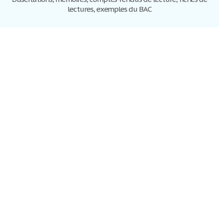
lectures, exemples du BAC
Dissertations
S'inscrire
Se connecter
Foire aux questions
Contactez-nous
Plan du site
Politique de confidentialité
Conditions d'utilisation