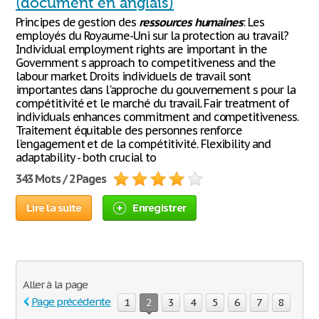
(document en anglais)
Principes de gestion des
ressources
humaines
: Les
employés du Royaume-Uni sur la protection au travail?
Individual employment rights are important in the
Government s approach to competitiveness and the
labour market. Droits individuels de travail sont
importantes dans l'approche du gouvernement s pour la
compétitivité et le marché du travail. Fair treatment of
individuals enhances commitment and competitiveness.
Traitement équitable des personnes renforce
l'engagement et de la compétitivité. Flexibility and
adaptability - both crucial to
343 Mots / 2 Pages
Lire la suite
Enregistrer
Aller à la page
Page précédente
1
2
3
4
5
6
7
8