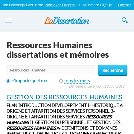
Job Openings:
Part-time
-
Non-exec Director
- Fully Remote UK/EU/CH -
Contact
Dissertations
Ressources Humaines
S'inscrire
dissertations et mémoires
Se connecter
Recherche
Contactez-nous
n'importe quel mot
tous les mots
Dernière mise à jour : 18 Juin 2015
GESTION DES RESSOURCES HUMAINES
PLAN INTRODUCTION DEVELOPPEMENT I- HIISTORIQUE A-
ORIGINE ET APPARITION DES SERVICES PERSONNEL B-
ORIGINE ET APPARITION DES SERVICES
RESSOURCES
HUMAINES
II- GESTION DU PERSONNEL ET GESTION DES
RESSOURCES
HUMAINES
A- DEFINITIONS ET DOMAINES
RESPECTIFS 1- DEFINITIONS 2- DOMAINES RESPECTIFS B-