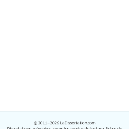
© 2011–2026 LaDissertation.com
Dissertations, mémoires, comptes-rendus de lecture, fiches de