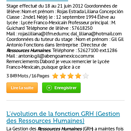
Stage effectué du 18 au 21 juin 2012 Coordonnées de
l’élève: Nom et prénom : Rojas Estrada Liliana Concepción
Classe : 2nde1 Né(e) le : 12 septembre 1994 Élève au
lycée : Lycée Franco-Mexicain Professeur principal : M.
Guichard Téléphone de l’élève : 57618250
Mail : rojas.liliana@lfm.edu.mx; dal_liliana@hotmail.com
Coordonnées du tuteur du stage : Nom et prénom : Gil Gil
Antonio Fonctions dans l’entreprise : Directeur de
Ressources
Humaines
. Téléphone : 52627100 ext.1286
Mail : antonio.gil@abengoamexico.com.mx
Remerciements D’abord je veux remercier le Lycée
Franco-Mexicain, puisque grâce à ce
3 849 Mots / 16 Pages
Lire la suite
Enregistrer
L’évolution de la fonction GRH (Gestion
des Ressources Humaines)
La Gestion des
Ressources
Humaines
(GRH) a maintes fois