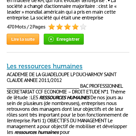
en matière de RH, qui font évoluer l’entreprise : • La
société a changé d’actionnaire majoritaire : c’est le «
leader » mondial américain qui a pris en main cette
entreprise. La société qui était une entreprise
470 Mots / 2 Pages
Lire la suite
Enregistrer
Les ressources humaines
ACADEMIE DE LA GUADELOUPE LP DUCHARMOY SAINT
CLAUDE ANNEE 2011/2012
________________________________________ BAC PROFESSIONNEL
SECRETARIAT CCF ECONOMIE – DROIT ETUDE N°1 Thème
de l’étude : LES
RESSOURCES
HUMAINES
De nos jours au
sein de plusieurs (de nombreuses), entreprises nous
retrouvons des managers dont leur objectifs et de leur
rôles sont très important pour le bon fonctionnement de
l’entreprise. Parti 1) OBJECTIFS DU MANAGEMENT Le
management a pour objectif de mobiliser et développer
les
ressources
humaines
pour