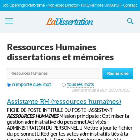
Job Openings:
Part-time
-
Non-exec Director
- Fully Remote UK/EU/CH -
Contact
Dissertations
Ressources Humaines
S'inscrire
dissertations et mémoires
Se connecter
Recherche
Contactez-nous
n'importe quel mot
tous les mots
Dernière mise à jour : 18 Juin 2015
Assistante RH (ressources humaines)
FICHE DE POSTE INTITULE DU POSTE : ASSISTANT
RESSOURCES
HUMAINES
Mission principale : Optimiser la
gestion administrative du personnel Activités :
ADMINISTRATION DU PERSONNEL  Mettre à jour le fichier
du personnel  Rédiger les actes administratifs liés à la
carrière des agents  Constituer les dossiers liés à la