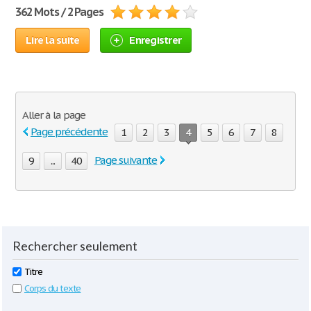
362 Mots / 2 Pages
Lire la suite
Enregistrer
Aller à la page
Page précédente
1
2
3
4
5
6
7
8
Page suivante
9
...
40
Rechercher seulement
Titre
Corps du texte