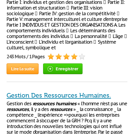
Partie I: individus et gestion des organisations  Partie II:
information et structuration  Partie III: vision
sociologique  Partie IV: gestion de la compétitivité 
Partie V: management interculturel et culture d’entreprise
Partie I INDIVIDUS ET GESTION DES ORGANISATIONS A. Les
comportements individuels  Les déterminants des
comportements des individus  La personnalité  L’âge 
L’inconscient  L’individu et l’organisation  Système
culturel, symbolique et
243 Mots / 1 Pages
Lire la suite
Enregistrer
Gestion Des Ressources Humaines.
Gestion des
ressources
humaines
« l’homme n’est pas une
ressources
, il y a des
ressources
» _ la connaissance _ la
compétence _ l’expérience =>pourquoi les entreprises
commencent à s’occuper de la GRH ? Pcq il y a une
introduction des nouvelles technologies qui ont influé
sur le mode d’organisation dans l’entreprise. Par le passé