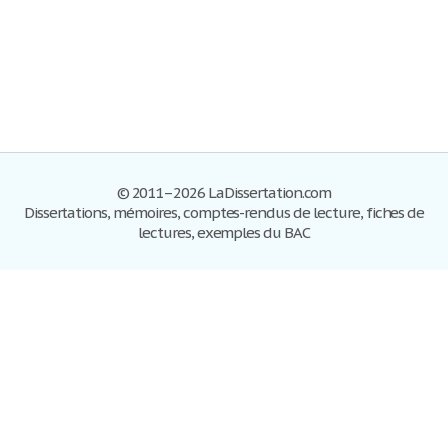
© 2011–2026 LaDissertation.com
Dissertations, mémoires, comptes-rendus de lecture, fiches de
lectures, exemples du BAC
Dissertations
S'inscrire
Se connecter
Foire aux questions
Contactez-nous