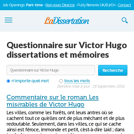
Job Openings:
Part-time
-
Non-exec Director
- Fully Remote UK/EU/CH -
Contact
Dissertations
Questionnaire sur Victor Hugo
S'inscrire
dissertations et mémoires
Se connecter
Recherche
Contactez-nous
n'importe quel mot
tous les mots
Dernière mise à jour : 28 Septembre 2016
Commentaire sur le roman Les
misérables de Victor Hugo
Les villes, comme les forêts, ont leurs antres où se
cachent tout ce qu'elles ont de plus méchant et de plus
redoutable. Seulement, dans les villes, ce qui se cache
ainsi est féroce, immonde et petit, c'est-à-dire laid ; dans