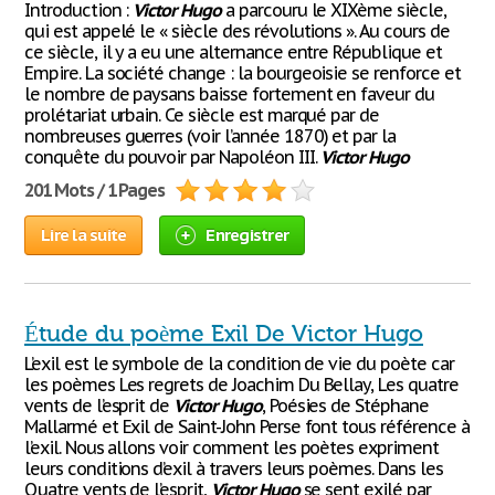
Introduction :
Victor
Hugo
a parcouru le XIXème siècle,
qui est appelé le « siècle des révolutions ». Au cours de
ce siècle, il y a eu une alternance entre République et
Empire. La société change : la bourgeoisie se renforce et
le nombre de paysans baisse fortement en faveur du
prolétariat urbain. Ce siècle est marqué par de
nombreuses guerres (voir l’année 1870) et par la
conquête du pouvoir par Napoléon III.
Victor
Hugo
201 Mots / 1 Pages
Lire la suite
Enregistrer
Étude du poème Exil De Victor Hugo
L’exil est le symbole de la condition de vie du poète car
les poèmes Les regrets de Joachim Du Bellay, Les quatre
vents de l’esprit de
Victor
Hugo
, Poésies de Stéphane
Mallarmé et Exil de Saint-John Perse font tous référence à
l’exil. Nous allons voir comment les poètes expriment
leurs conditions d’exil à travers leurs poèmes. Dans les
Quatre vents de l’esprit,
Victor
Hugo
se sent exilé par