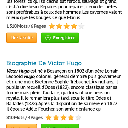
les forêts, ce qui se cache est féroce, sauvage et grand,
c'est-à-dire beau. Repaires pour repaires, ceux des bêtes
sont préférables à ceux des hommes. Les cavernes valent
mieux que les bouges. Ce que Marius
1 318 Mots / 6 Pages
Lire la suite
Enregistrer
Biographie De Victor Hugo
Victor
Hugo
est né à Besançon en 1802 d'un père Lorrain
Léopold
Hugo
, colonel, général d'empire puis gouverneur
et d'une mère Bretonne Sophie Trébuchet. À vingt ans, il
publie un recueil d'Odes (1822), encore classique par sa
forme mais plein d'audace, qui lui vaut une pension
royale. Il le remaniera plus tard, sous le titre Odes et
Ballades (1828). Après la disparition de sa mère en 1822,
il épouse Adèle Foucher, son amie d'enfance qui
810 Mots / 4 Pages