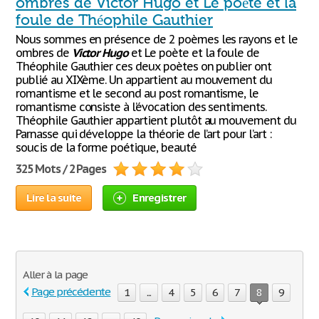
ombres de Victor Hugo et Le poète et la
foule de Théophile Gauthier
Nous sommes en présence de 2 poèmes les rayons et le
ombres de
Victor
Hugo
et Le poète et la foule de
Théophile Gauthier ces deux poètes on publier ont
publié au XIXème. Un appartient au mouvement du
romantisme et le second au post romantisme, le
romantisme consiste à l’évocation des sentiments.
Théophile Gauthier appartient plutôt au mouvement du
Parnasse qui développe la théorie de l’art pour l’art :
soucis de la forme poétique, beauté
325 Mots / 2 Pages
Lire la suite
Enregistrer
Aller à la page
Page précédente
1
...
4
5
6
7
8
9