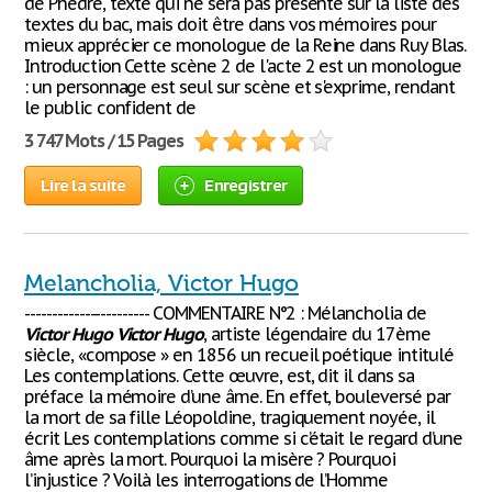
de Phèdre, texte qui ne sera pas présenté sur la liste des
textes du bac, mais doit être dans vos mémoires pour
mieux apprécier ce monologue de la Reine dans Ruy Blas.
Introduction Cette scène 2 de l'acte 2 est un monologue
: un personnage est seul sur scène et s'exprime, rendant
le public confident de
3 747 Mots / 15 Pages
Lire la suite
Enregistrer
Melancholia, Victor Hugo
----------------------- COMMENTAIRE N°2 : Mélancholia de
Victor
Hugo
Victor
Hugo
, artiste légendaire du 17ème
siècle, «compose » en 1856 un recueil poétique intitulé
Les contemplations. Cette œuvre, est, dit il dans sa
préface la mémoire d’une âme. En effet, bouleversé par
la mort de sa fille Léopoldine, tragiquement noyée, il
écrit Les contemplations comme si c’était le regard d’une
âme après la mort. Pourquoi la misère ? Pourquoi
l’injustice ? Voilà les interrogations de l’Homme