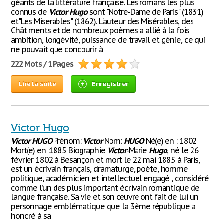
géants de la littérature française. Les romans les plus
connus de
Victor
Hugo
sont "Notre-Dame de Paris" (1831)
et"Les Miserables" (1862). L'auteur des Misérables, des
Châtiments et de nombreux poèmes a allié à la fois
ambition, longévité, puissance de travail et génie, ce qui
ne pouvait que concourir à
222 Mots / 1 Pages
Lire la suite
Enregistrer
Victor Hugo
Victor
HUGO
Prénom:
Victor
Nom:
HUGO
Né(e) en : 1802
Mort(e) en :1885 Biographie
Victor
-Marie
Hugo
, né le 26
février 1802 à Besançon et mort le 22 mai 1885 à Paris,
est un écrivain français, dramaturge, poète, homme
politique, académicien et intellectuel engagé , considéré
comme l’un des plus important écrivain romantique de
langue française. Sa vie et son œuvre ont fait de lui un
personnage emblématique que la 3ème république a
honoré à sa