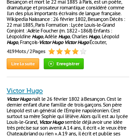
Besançon et mort le 22 mai 1885 à Paris, est un poète,
dramaturge et prosateur romantique considéré comme
l’un des plus importants écrivains de langue française.
Wikipedia Naissance : 26 février 1802, Besançon Décès :
22 mai 1885, Paris Formation : Lycée Louis-le-Grand
Conjoint : Adèle Foucher (m. 1822–1868) Enfants :
Léopoldine
Hugo
, Adèle
Hugo
, Charles
Hugo
, Léopold
Hugo
, François-
Victor
Hugo
Victor
Hugo
Écouter,
419 Mots / 2 Pages
Lire la suite
Enregistrer
Victor Hugo
Victor
Hugo
naît le 26 février 1802 à Besançon. C’est le
dernier enfant d’une famille de trois garçons. Son père
Léopold est un général de l’Empire napoléonien. C’est
surtout sa mère Sophie qui l’élève. Alors qu’il est au lycée
Louis-le-Grand,
Victor
Hugo
semble déjà avoir une idée
très précise sur son avenir. A 14 ans, il écrit « Je veux être
Chateaubriand ou rien ». A 19 ans, il écrit et publie ses