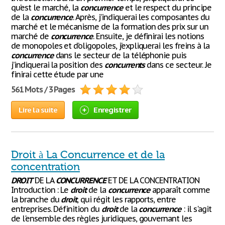
qu’est le marché, la
concurrence
et le respect du principe
de la
concurrence
. Après, j’indiquerai les composantes du
marché et le mécanisme de la formation des prix sur un
marché de
concurrence
. Ensuite, je définirai les notions
de monopoles et d’oligopoles, j’expliquerai les freins à la
concurrence
dans le secteur de la téléphonie puis
j’indiquerai la position des
concurrents
dans ce secteur. Je
finirai cette étude par une
561 Mots / 3 Pages
Lire la suite
Enregistrer
Droit à La Concurrence et de la
concentration
DROIT
DE LA
CONCURRENCE
ET DE LA CONCENTRATION
Introduction : Le
droit
de la
concurrence
apparaît comme
la branche du
droit
, qui régit les rapports, entre
entreprises. Définition du
droit
de la
concurrence
: il s'agit
de l'ensemble des règles juridiques, gouvernant les