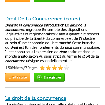
Droit De La Concurrence (cours)
Droit
de la
concurrence
Introduction Le
droit
de la
concurrence
regroupe l'ensemble des dispositions
législatives et réglementaires visant à garantir le respect
du principe de la liberté du commerce et de l'industrie
au sein d'une économie de libre marché. Cette branche
du
droit
est l'un des fondements du
droit
communautaire.
Il est connu sous l'expression de
droit
antitrust dans le
monde anglo-saxon. Au sens strict du terme le
droit
de la
concurrence
désigne essentiellement le
1 509 Mots / 7 Pages
Lire la suite
Enregistrer
Le droit de la concurrence
- Le
droit
européen retient une telle solution et la plupart