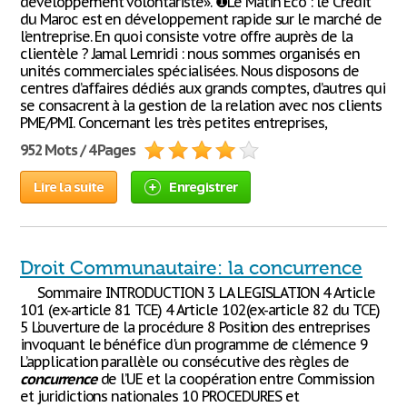
développement volontariste». ❶Le Matin Eco : le Crédit
du Maroc est en développement rapide sur le marché de
l’entreprise. En quoi consiste votre offre auprès de la
clientèle ? Jamal Lemridi : nous sommes organisés en
unités commerciales spécialisées. Nous disposons de
centres d’affaires dédiés aux grands comptes, d’autres qui
se consacrent à la gestion de la relation avec nos clients
PME/PMI. Concernant les très petites entreprises,
952 Mots / 4 Pages
Lire la suite
Enregistrer
Droit Communautaire: la concurrence
Sommaire INTRODUCTION 3 LA LEGISLATION 4 Article
101 (ex-article 81 TCE) 4 Article 102(ex-article 82 du TCE)
5 L’ouverture de la procédure 8 Position des entreprises
invoquant le bénéfice d'un programme de clémence 9
L’application parallèle ou consécutive des règles de
concurrence
de l’UE et la coopération entre Commission
et juridictions nationales 10 PROCEDURES et