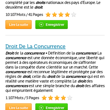
complété par les
droits
nationaux des pays d'Europe. Le
deuxième est le
droit
10 107 Mots / 41 Pages
Lire la suite
Enregistrer
Droit De La Concurrence
Droit
de la
concurrence
• Définition de la
concurrence
La
concurrence
est une donnée économique, une liberté qui
permet à des opérateurs économiques de s’affronter
dans la conquête d’une clientèle sur un marché. Cette
concurrence
est reconnue légitimée et protégée par des
règles de
droit
, celle du
droit
de la
concurrence
qui est en
réalité une matière vaste et complète. Le
droit
des
concurrences
est une simple branche du
droit
des affaires
qui empruntent également
1 107 Mots / 5 Pages
Lire la suite
Enregistrer