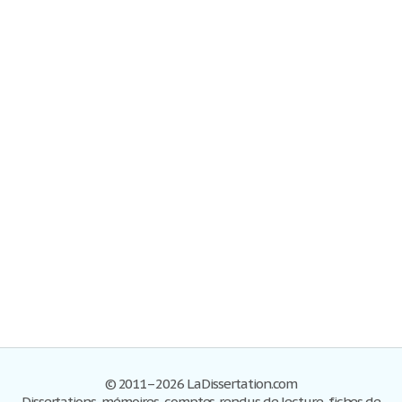
© 2011–2026 LaDissertation.com
Dissertations, mémoires, comptes-rendus de lecture, fiches de