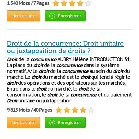
1 540 Mots / 7 Pages
Lire la suite
Enregistrer
Droit de la concurrence: Droit unitaire
ou juxtaposition de droits ?
Droit
de la
concurrence
AUBRY Hélène INTRODUCTION §1.
La place du
droit
de la
concurrence
dans le système
normatif. A/ Le
droit
de la
concurrence
au sein du
droit
du
marché. Le
droit
du marché est le
droit
qui tend à régir le
droit
des opérations et des opérateurs sur les marchés.
Entre dans le
droit
du marché, le
droit
de la
consommation, le
droit
de la
concurrence
et du paiement.
Droit
unitaire ou juxtaposition
9 815 Mots / 40 Pages
Lire la suite
Enregistrer