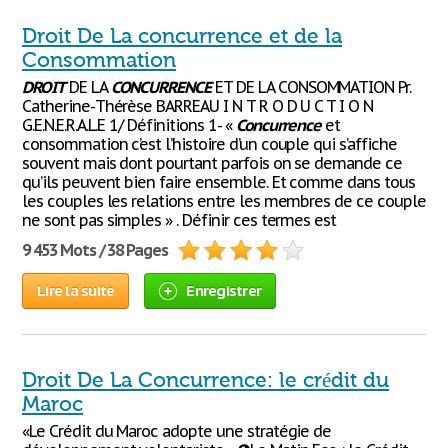
Droit De La concurrence et de la
Consommation
DROIT
DE LA
CONCURRENCE
ET DE LA CONSOMMATION Pr.
Catherine-Thérèse BARREAU I N T R O D U C T I O N
G.E.N.E.R.A.L.E 1/ Définitions 1- «
Concurrence
et
consommation c’est l’histoire d’un couple qui s’affiche
souvent mais dont pourtant parfois on se demande ce
qu’ils peuvent bien faire ensemble. Et comme dans tous
les couples les relations entre les membres de ce couple
ne sont pas simples » . Définir ces termes est
9 453 Mots / 38 Pages
Lire la suite
Enregistrer
Droit De La Concurrence: le crédit du
Maroc
«Le Crédit du Maroc adopte une stratégie de