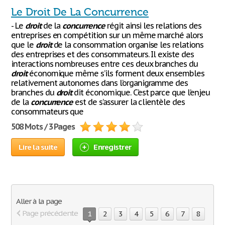
Le Droit De La Concurrence
- Le
droit
de la
concurrence
régit ainsi les relations des
entreprises en compétition sur un même marché alors
que le
droit
de la consommation organise les relations
des entreprises et des consommateurs. Il existe des
interactions nombreuses entre ces deux branches du
droit
économique même s’ils forment deux ensembles
relativement autonomes dans l’organigramme des
branches du
droit
dit économique. C’est parce que l’enjeu
de la
concurrence
est de s’assurer la clientèle des
consommateurs que
508 Mots / 3 Pages
Lire la suite
Enregistrer
Aller à la page
Page précédente
1
2
3
4
5
6
7
8