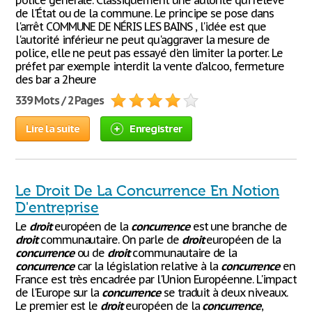
police générale. Classiquement une autorité qui relève
de l'État ou de la commune. Le principe se pose dans
l'arrêt COMMUNE DE NÉRIS LES BAINS , l'idée est que
l'autorité inférieur ne peut qu'aggraver la mesure de
police, elle ne peut pas essayé d'en limiter la porter. Le
préfet par exemple interdit la vente d'alcoo, fermeture
des bar a 2heure
339 Mots / 2 Pages
Lire la suite
Enregistrer
Le Droit De La Concurrence En Notion
D'entreprise
Le
droit
européen de la
concurrence
est une branche de
droit
communautaire. On parle de
droit
européen de la
concurrence
ou de
droit
communautaire de la
concurrence
car la législation relative à la
concurrence
en
France est très encadrée par l'Union Européenne. L'impact
de l'Europe sur la
concurrence
se traduit à deux niveaux.
Le premier est le
droit
européen de la
concurrence
,