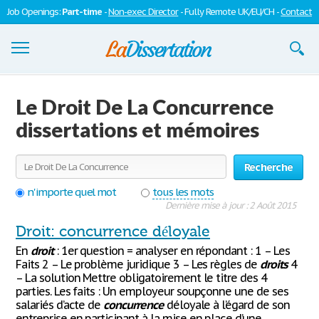
Job Openings:
Part-time
-
Non-exec Director
- Fully Remote UK/EU/CH -
Contact
Dissertations
Le Droit De La Concurrence
S'inscrire
dissertations et mémoires
Se connecter
Recherche
Contactez-nous
n'importe quel mot
tous les mots
Dernière mise à jour : 2 Août 2015
Droit: concurrence déloyale
En
droit
: 1er question = analyser en répondant : 1 – Les
Faits 2 – Le problème juridique 3 – Les règles de
droits
4
– La solution Mettre obligatoirement le titre des 4
parties. Les faits : Un employeur soupçonne une de ses
salariés d’acte de
concurrence
déloyale à l’égard de son
entreprise en participant à la mise en place d’une