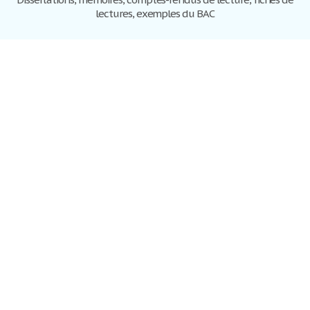
lectures, exemples du BAC
Dissertations
S'inscrire
Se connecter
Foire aux questions
Contactez-nous
Plan du site
Politique de confidentialité
Conditions d'utilisation