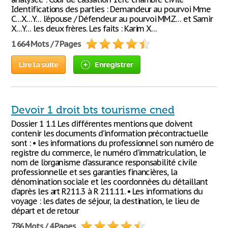
Identifications des parties : Demandeur au pourvoi Mme
C…X…Y… l’épouse / Défendeur au pourvoi MM.Z… et Samir
X…Y… les deux frères. Les faits : Karim X…
1 664 Mots / 7 Pages
Lire la suite
Enregistrer
Devoir 1 droit bts tourisme cned
Dossier 1 1.1 Les différentes mentions que doivent
contenir les documents d’information précontractuelle
sont : • les informations du professionnel son numéro de
registre du commerce, le numéro d’immatriculation, le
nom de l’organisme d’assurance responsabilité civile
professionnelle et ses garanties financières, la
dénomination sociale et les coordonnées du détaillant
d’après les art R211.3 à R 211.11. • Les informations du
voyage : les dates de séjour, la destination, le lieu de
départ et de retour
786 Mots / 4 Pages