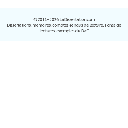
© 2011–2026 LaDissertation.com
Dissertations, mémoires, comptes-rendus de lecture, fiches de
lectures, exemples du BAC
Dissertations
S'inscrire
Se connecter
Foire aux questions
Contactez-nous
Plan du site
Politique de confidentialité
Conditions d'utilisation