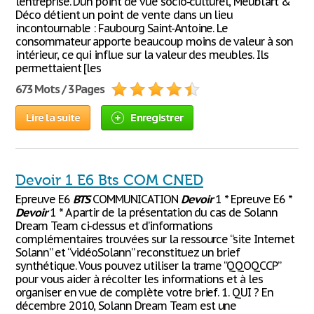
l’entreprise. D’un point de vue socio-culturel, Meubl’art &
Déco détient un point de vente dans un lieu
incontournable : Faubourg Saint-Antoine. Le
consommateur apporte beaucoup moins de valeur à son
intérieur, ce qui influe sur la valeur des meubles. Ils
permettaient [les
673 Mots / 3 Pages
Lire la suite
Enregistrer
Devoir 1 E6 Bts COM CNED
Epreuve E6
BTS
COMMUNICATION
Devoir
1 * Epreuve E6 *
Devoir
1 * A partir de la présentation du cas de Solann
Dream Team ci-dessus et d’informations
complémentaires trouvées sur la ressource “site Internet
Solann” et “vidéoSolann” reconstituez un brief
synthétique. Vous pouvez utiliser la trame “QQOQCCP”
pour vous aider à récolter les informations et à les
organiser en vue de complète votre brief. 1. QUI ? En
décembre 2010, Solann Dream Team est une