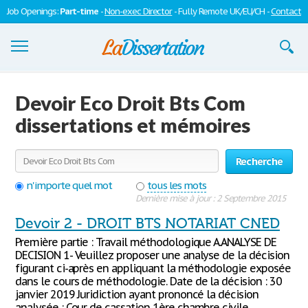
Job Openings:
Part-time
-
Non-exec Director
- Fully Remote UK/EU/CH -
Contact
Dissertations
Devoir Eco Droit Bts Com
S'inscrire
dissertations et mémoires
Se connecter
Recherche
Contactez-nous
n'importe quel mot
tous les mots
Dernière mise à jour : 2 Septembre 2015
Devoir 2 - DROIT BTS NOTARIAT CNED
Première partie : Travail méthodologique A.ANALYSE DE
DECISION 1- Veuillez proposer une analyse de la décision
figurant ci-après en appliquant la méthodologie exposée
dans le cours de méthodologie. Date de la décision : 30
janvier 2019 Juridiction ayant prononcé la décision
analysée : Cour de cassation 1ère chambre civile