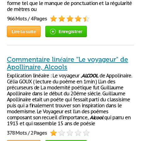
forme tel que le manque de ponctuation et la régularité
de mètres ou
966 Mots / 4 Pages
Lire la suite
Enregistrer
Commentaire linéaire "Le voyageur" de
Apollinaire, Alcools
Explication linéaire : Le voyageur ,
ALCOOL
de Appolinaire.
Célia GOUX ( lecture du poème en 1min ) L’un des
précurseurs de La modernité poétique fut Guillaume
Apollinaire dans le début du 20éme siécle. Guillaume
Apollinaire etait un poéte qui fessait parti du classisime
puis qui a finalement trouver son inspiration dans le
modernisme. Le Voyageur est l’un des poémes
composant son recueil d’importance,
Alcool
qui parru en
1913 et qui rassemble 15 ans de poésie
378 Mots / 2 Pages