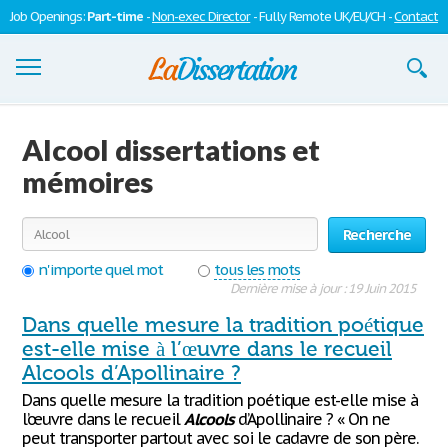
Job Openings:
Part-time
-
Non-exec Director
- Fully Remote UK/EU/CH -
Contact
Dissertations
Alcool dissertations et
S'inscrire
mémoires
Se connecter
Recherche
Contactez-nous
n'importe quel mot
tous les mots
Dernière mise à jour : 19 Juin 2015
Dans quelle mesure la tradition poétique
est-elle mise à l’œuvre dans le recueil
Alcools d’Apollinaire ?
Dans quelle mesure la tradition poétique est-elle mise à
l’œuvre dans le recueil
Alcools
d’Apollinaire ? « On ne
peut transporter partout avec soi le cadavre de son père.