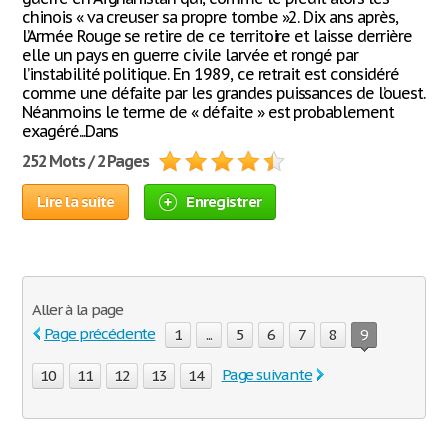
chinois « va creuser sa propre tombe »2. Dix ans après,
l’Armée Rouge se retire de ce territoire et laisse derrière
elle un pays en guerre civile larvée et rongé par
l’instabilité politique. En 1989, ce retrait est considéré
comme une défaite par les grandes puissances de l’ouest.
Néanmoins le terme de « défaite » est probablement
exagéré...Dans
252 Mots / 2 Pages
Lire la suite
Enregistrer
Aller à la page
Page précédente
1
...
5
6
7
8
9
Page suivante
10
11
12
13
14