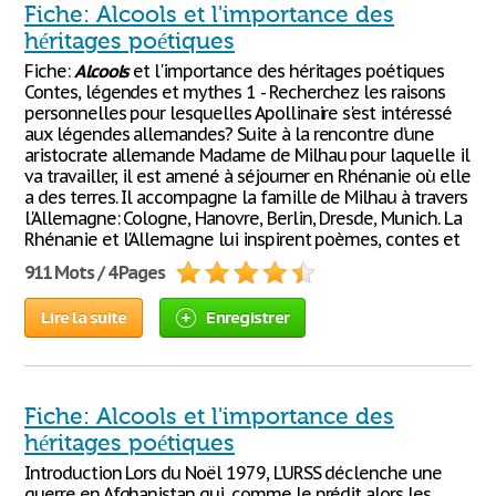
Fiche: Alcools et l'importance des
héritages poétiques
Fiche:
Alcools
et l'importance des héritages poétiques
Contes, légendes et mythes 1 - Recherchez les raisons
personnelles pour lesquelles Apollinaire s'est intéressé
aux légendes allemandes? Suite à la rencontre d’une
aristocrate allemande Madame de Milhau pour laquelle il
va travailler, il est amené à séjourner en Rhénanie où elle
a des terres. Il accompagne la famille de Milhau à travers
l'Allemagne: Cologne, Hanovre, Berlin, Dresde, Munich. La
Rhénanie et l'Allemagne lui inspirent poèmes, contes et
911 Mots / 4 Pages
Lire la suite
Enregistrer
Fiche: Alcools et l'importance des
héritages poétiques
Introduction Lors du Noël 1979, L’URSS déclenche une
guerre en Afghanistan qui, comme le prédit alors les