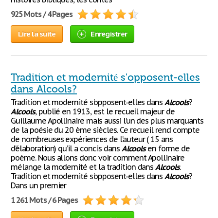
925 Mots / 4 Pages
Lire la suite
Enregistrer
Tradition et modernité s'opposent-elles
dans Alcools?
Tradition et modernité s'opposent-elles dans
Alcools
?
Alcools
, publié en 1913, est le recueil majeur de
Guillaume Apollinaire mais aussi l’un des plus marquants
de la poésie du 20 ème siècles. Ce recueil rend compte
de nombreuses expériences de l’auteur ( 15 ans
d’élaboration) qu’il a concis dans
Alcools
en forme de
poème. Nous allons donc voir comment Apollinaire
mélange la modernité et la tradition dans
Alcools
.
Tradition et modernité s'opposent-elles dans
Alcools
?
Dans un premier
1 261 Mots / 6 Pages