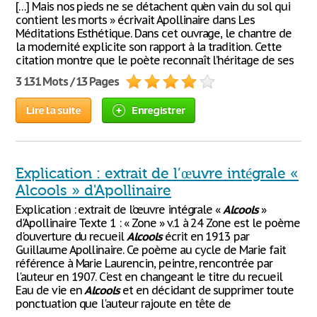
[…] Mais nos pieds ne se détachent qu’en vain du sol qui
contient les morts » écrivait Apollinaire dans Les
Méditations Esthétique. Dans cet ouvrage, le chantre de
la modernité explicite son rapport à la tradition. Cette
citation montre que le poète reconnaît l’héritage de ses
3 131 Mots / 13 Pages
Lire la suite
Enregistrer
Explication : extrait de l’œuvre intégrale «
Alcools » d'Apollinaire
Explication : extrait de l’œuvre intégrale «
Alcools
»
d'Apollinaire Texte 1 : « Zone » v.1 à 24 Zone est le poème
d'ouverture du recueil
Alcools
écrit en 1913 par
Guillaume Apollinaire. Ce poème au cycle de Marie fait
référence à Marie Laurencin, peintre, rencontrée par
l'auteur en 1907. C'est en changeant le titre du recueil
Eau de vie en
Alcools
et en décidant de supprimer toute
ponctuation que l'auteur rajoute en tête de