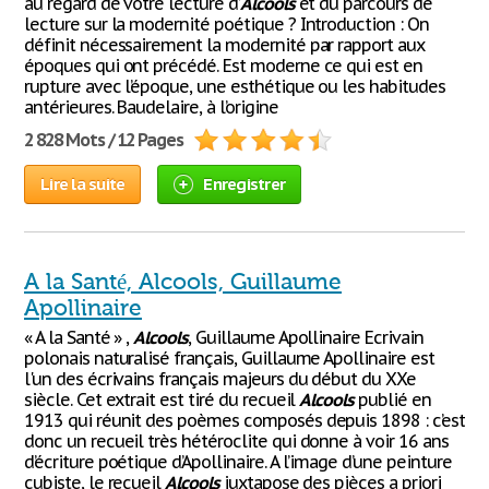
au regard de votre lecture d’
Alcools
et du parcours de
lecture sur la modernité poétique ? Introduction : On
définit nécessairement la modernité par rapport aux
époques qui ont précédé. Est moderne ce qui est en
rupture avec l’époque, une esthétique ou les habitudes
antérieures. Baudelaire, à l’origine
2 828 Mots / 12 Pages
Lire la suite
Enregistrer
A la Santé, Alcools, Guillaume
Apollinaire
« A la Santé » ,
Alcools
, Guillaume Apollinaire Ecrivain
polonais naturalisé français, Guillaume Apollinaire est
l'un des écrivains français majeurs du début du XXe
siècle. Cet extrait est tiré du recueil
Alcools
publié en
1913 qui réunit des poèmes composés depuis 1898 : c’est
donc un recueil très hétéroclite qui donne à voir 16 ans
d’écriture poétique d’Apollinaire. A l’image d’une peinture
cubiste, le recueil
Alcools
juxtapose des pièces a priori