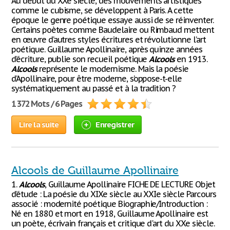
Au début du XXe siècle, des mouvements artistiques
comme le cubisme, se développent à Paris. A cette
époque le genre poétique essaye aussi de se réinventer.
Certains poètes comme Baudelaire ou Rimbaud mettent
en œuvre d’autres styles écritures et révolutionne l’art
poétique. Guillaume Apollinaire, après quinze années
d’écriture, publie son recueil poétique
Alcools
en 1913.
Alcools
représente le modernisme. Mais la poésie
d’Apollinaire, pour être moderne, s’oppose-t-elle
systématiquement au passé et à la tradition ?
1 372 Mots / 6 Pages
Lire la suite
Enregistrer
Alcools de Guillaume Apollinaire
1.
Alcools
, Guillaume Apollinaire FICHE DE LECTURE Objet
d’étude : La poésie du XIXe siècle au XXIe siècle Parcours
associé : modernité poétique Biographie/Introduction :
Né en 1880 et mort en 1918, Guillaume Apollinaire est
un poète, écrivain français et critique d'art du XXe siècle.