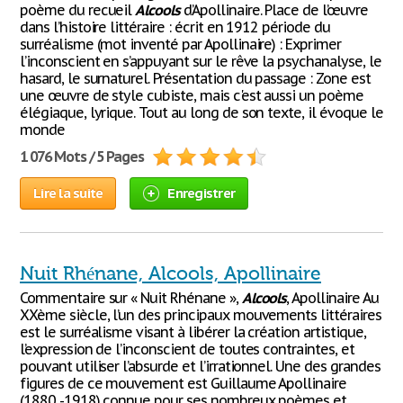
poème du recueil
Alcools
d’Apollinaire. Place de l’œuvre
dans l’histoire littéraire : écrit en 1912 période du
surréalisme (mot inventé par Apollinaire) : Exprimer
l’inconscient en s’appuyant sur le rêve la psychanalyse, le
hasard, le surnaturel. Présentation du passage : Zone est
une œuvre de style cubiste, mais c'est aussi un poème
élégiaque, lyrique. Tout au long de son texte, il évoque le
monde
1 076 Mots / 5 Pages
Lire la suite
Enregistrer
Nuit Rhénane, Alcools, Apollinaire
Commentaire sur « Nuit Rhénane »,
Alcools
, Apollinaire Au
XXème siècle, l’un des principaux mouvements littéraires
est le surréalisme visant à libérer la création artistique,
l’expression de l’inconscient de toutes contraintes, et
pouvant utiliser l’absurde et l’irrationnel. Une des grandes
figures de ce mouvement est Guillaume Apollinaire
(1880 -1918) connue pour ses nombreux poèmes et