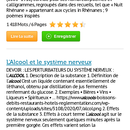
calligrammes, regroupés dans des recueils, tel que « Nuit
Rhénane » appartenant aux cycles in Rhénanes ; 9
poèmes inspirés
1 418 Mots / 6 Pages
Lire la suite
Enregistrer
L'Alcool et le système nerveux
DEVOIR : LES PERTURBATEURS DU SYSTÈME NERVEUX :
L’
ALCOOL
1. Description de la substance 1. Définition de
l’
alcool
C’est un liquide contenant essentiellement de
l'éthanol, obtenu par distillation de jus fermentés
renfermant du glucose. 2. Exemples • Bières • Vins •
Liqueurs • Spiritueux • … https://www.
alcools
-boissons-
debits-restaurants-hotels-reglementation.com/wp-
content/uploads/sites/3108/2020/07/alcol.png 2. Effets
de la substance 3. Effets à court terme L’
alcool
agit sur le
système nerveux seulement quelques minutes après la
première gorgée. Ces effets varient selon la