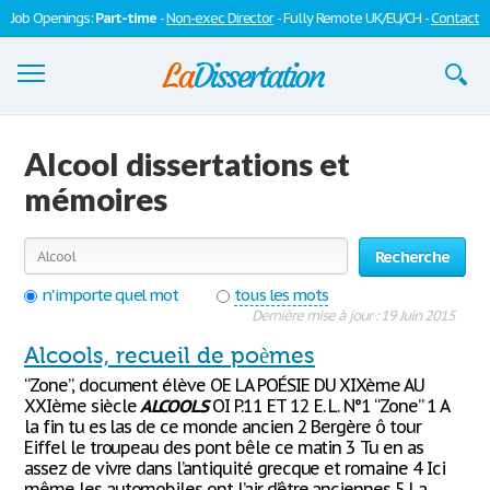
Job Openings:
Part-time
-
Non-exec Director
- Fully Remote UK/EU/CH -
Contact
Dissertations
Alcool dissertations et
S'inscrire
mémoires
Se connecter
Recherche
Contactez-nous
n'importe quel mot
tous les mots
Dernière mise à jour : 19 Juin 2015
Alcools, recueil de poèmes
“Zone”, document élève OE LA POÉSIE DU XIXème AU
XXIème siècle
ALCOOLS
OI P.11 ET 12 E. L. N°1 “Zone” 1 A
la fin tu es las de ce monde ancien 2 Bergère ô tour
Eiffel le troupeau des pont bêle ce matin 3 Tu en as
assez de vivre dans l’antiquité grecque et romaine 4 Ici
même les automobiles ont l’air d’être anciennes 5 La