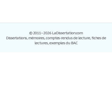
© 2011–2026 LaDissertation.com
Dissertations, mémoires, comptes-rendus de lecture, fiches de
lectures, exemples du BAC
Dissertations
S'inscrire
Se connecter
Foire aux questions
Contactez-nous
Plan du site