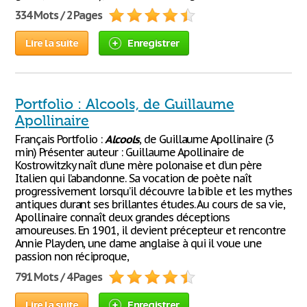
334 Mots / 2 Pages
Lire la suite
Enregistrer
Portfolio : Alcools, de Guillaume
Apollinaire
Français Portfolio :
Alcools
, de Guillaume Apollinaire (3
min) Présenter auteur : Guillaume Apollinaire de
Kostrowitzky naît d’une mère polonaise et d’un père
Italien qui l’abandonne. Sa vocation de poète naît
progressivement lorsqu’il découvre la bible et les mythes
antiques durant ses brillantes études. Au cours de sa vie,
Apollinaire connaît deux grandes déceptions
amoureuses. En 1901, il devient précepteur et rencontre
Annie Playden, une dame anglaise à qui il voue une
passion non réciproque,
791 Mots / 4 Pages
Lire la suite
Enregistrer