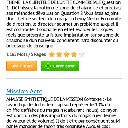
THEME : LA CLIENTELE DE L’UNITE COMMERCIALE Question
1 : Définissez la notion de zone de chalandise et précisez
ses méthodes d’évaluation Question 2 Vous êtes adjoint
d’un chef de secteur d’un magasin Leroy Merlin. En comité
de direction, le directeur soumet un problème auquel il
est confronté. Il souhaite en effet évaluer les risques
réels que présente la future implantation sur sa zone de
chalandise d’un nouveau concurrent, hard discounter du
bricolage, de l’enseigne
1 165 Mots / 5 Pages
Lire la suite
Enregistrer
Mission Acrc
ANALYSE SYNTHETIQUE DE LA MISSION Contexte : - Le
rayon liquide du Leclerc cap sud représente 10% du
chiffre d’affaires du magasin (carburant inclus), ce rayon
est donc un des plus importants du magasin (en terme
de valeur et de volume). Il doit être par conséquent suivi
par le manager de façon très organisée. Auquel cas ;