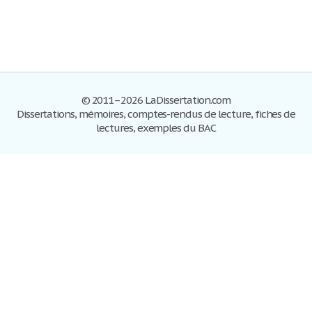
© 2011–2026 LaDissertation.com
Dissertations, mémoires, comptes-rendus de lecture, fiches de
lectures, exemples du BAC
Dissertations
S'inscrire
Se connecter
Foire aux questions
Contactez-nous
Plan du site