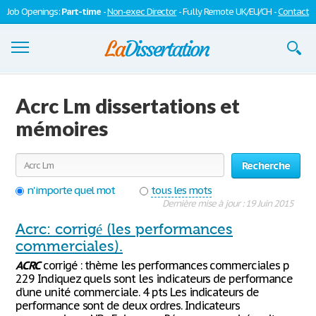
Job Openings:
Part-time
-
Non-exec Director
- Fully Remote UK/EU/CH -
Contact
Dissertations
Acrc Lm dissertations et
S'inscrire
mémoires
Se connecter
Recherche
Contactez-nous
n'importe quel mot
tous les mots
Dernière mise à jour : 19 Juin 2015
Acrc: corrigé (les performances
commerciales).
ACRC
corrigé : thème les performances commerciales p
229 Indiquez quels sont les indicateurs de performance
d’une unité commerciale. 4 pts Les indicateurs de
performance sont de deux ordres. Indicateurs