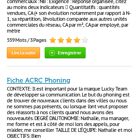
commerciaux : NB : Exigence : Réponse organisée, citez
au moins deux indicateurs  Quantitatifs : quantités
vendues, CA (+ son évolution notamment par rapport à N-
1, sa répartition, l’évolution comparée aux autres unités
commerciales du réseau, CA par m², CA par employé, par
mètre
559 Mots / 3 Pages
Lire la suite
Enregistrer
Fiche ACRC Phoning
CONTEXTE: Il est important pour la marque Lucky Team
de développer sa communication. Le but du phoning est
de trouver de nouveaux clients dans des villes ou nous
ne sommes pas présents, ou lorsque l’ont veut proposer
des réassorts à nos clients quand nous avons des
nouveautés. DEGRÉ D’AUTONOMIE: Nathalie, ma manager,
me forme et est à côté de moi lors des appels, pour
m’aider, me conseiller TAILLE DE L’ÉQUIPE: Nathalie et moi
OBJECTIFS: Bien