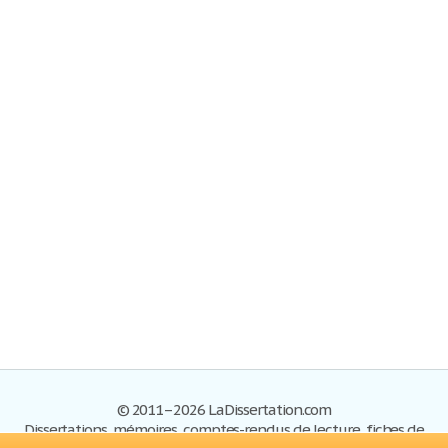
© 2011–2026 LaDissertation.com
Dissertations, mémoires, comptes-rendus de lecture, fiches de