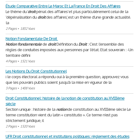
Étude Comparative Entre Le Maroc Et La France En Droit Des Affaires
Le thème du '
droit
pénal des affaires' et plus particulièrement celui de la
'dépénalisation du
droit
des affaires', est un thème d'une grande actualité.
la
2 Pages
•
1832 Vues
Notion Fondamentale De Droit
Notion
fondamentale
de
droit
Définition du
Droit
: C’est l’ensemble des
règles de conduites imposées aux personnes par l’état. Etat souverain : -Un
territoire défini
4 Pages
•
1521 Vues
Les Notions Du Droit Constitutionnel
i le corps électoral a répondu oui à la première question, approuvez vous
que les pouvoirs publics soient jusqu'à la mise en vigueur de la
3 Pages
•
1408 Vues
Droit Constitutionnel: histoire de la notion de constitution au XVIIIème
siècle
Section unique : histoire de la
notion
de constitution au XVIIIème siècle Le
terme constitution vient du latin « constitutio ». Ce terme n’est pas
strictement juridique, il
2 Pages
•
1520 Vues
UFR Droit constitutionnel et institutions politiques: règlement des études