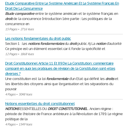
Etude Comparative Entre Le Système Américain Et Le Système Français En
Droit De La Concurrence
Etude
comparative
entre le système américain et le système français en
droit
de la concurrence Introduction 1ére partie : Les politiques de la
concurrence en
15 Pages
•
2716 Vues
Les notions fondamentales du droit public
Section 1 : Les
notions
fondamentales
du
droit
public A) La
notion
d'autorité
Ce principe est un élément essentiel car il fonde la spécificité et
12 Pages
•
1868 Vues
Droit Constitutionnel Article 11 Et 89 De La Constitution: commentaire
comparé en quoi les pratiques de révision de la Constitution sont-elles
diverses ?
Une constitution est la loi
fondamentale
d'un Etat qui définit les
droits
et
les libertés des citoyens ainsi que l'organisation et les séparations du
pouvoir
4 Pages
•
3048 Vues
Notions essentielles du droit constitutionnel
NOTIONS
ESSENTIELLES DU
DROIT
CONSTITUTIONNEL
. Ancien régime :
période de l’histoire de France antérieure à la Révolution de 1789. Le régime
politique de la
4 Pages
•
1549 Vues