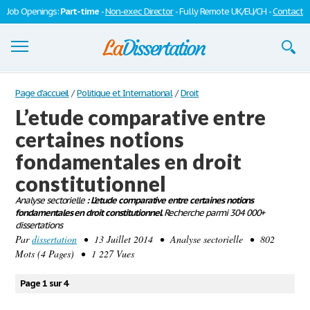
Job Openings:
Part-time
-
Non-exec Director
- Fully Remote UK/EU/CH -
Contact
Dissertations
Page d'accueil
/
Politique et International
/
Droit
L’etude comparative entre
S'inscrire
certaines notions
Se connecter
fondamentales en droit
Contactez-nous
constitutionnel
Analyse sectorielle
: L’etude comparative entre certaines notions
fondamentales en droit constitutionnel.
Recherche parmi 304 000+
dissertations
Par
dissertation
• 13 Juillet 2014 • Analyse sectorielle • 802
Mots (4 Pages) • 1 227 Vues
Page 1 sur 4