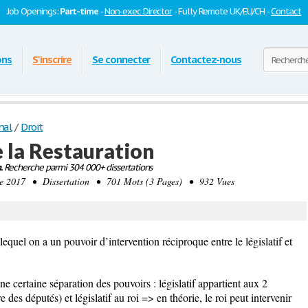
Job Openings:
Part-time
-
Non-exec Director
- Fully Remote UK/EU/CH -
Contact
ons
S'inscrire
Se connecter
Contactez-nous
nal
/
Droit
e la Restauration
.
Recherche parmi 304 000+ dissertations
2017 • Dissertation • 701 Mots (3 Pages) • 932 Vues
quel on a un pouvoir d’intervention réciproque entre le législatif et
e certaine séparation des pouvoirs : législatif appartient aux 2
es députés) et législatif au roi => en théorie, le roi peut intervenir