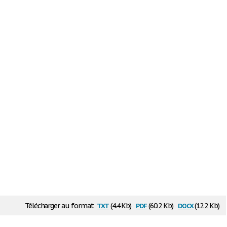
txt
pdf
docx
Télécharger au format
(4.4 Kb)
(60.2 Kb)
(12.2 Kb)