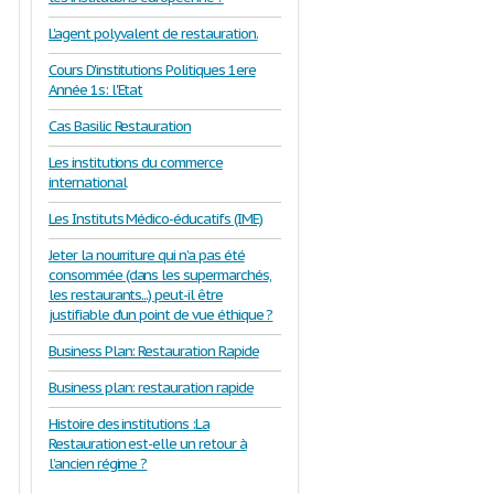
L'agent polyvalent de restauration.
Cours D'institutions Politiques 1ere
Année 1s: l'Etat
Cas Basilic Restauration
Les institutions du commerce
international
Les Instituts Médico-éducatifs (IME)
Jeter la nourriture qui n’a pas été
consommée (dans les supermarchés,
les restaurants...) peut-il être
justifiable d’un point de vue éthique ?
Business Plan: Restauration Rapide
Business plan: restauration rapide
Histoire des institutions :La
Restauration est-elle un retour à
l’ancien régime ?