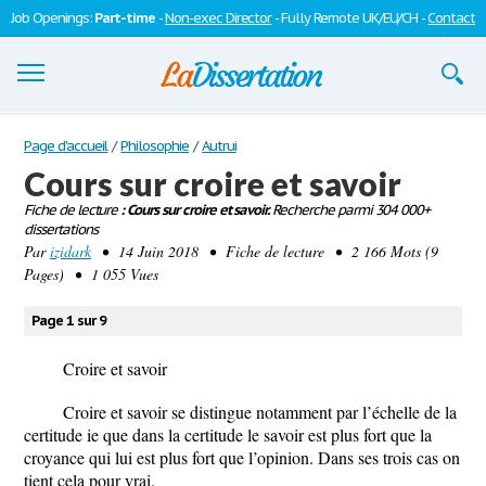
Job Openings:
Part-time
-
Non-exec Director
- Fully Remote UK/EU/CH -
Contact
Dissertations
Page d'accueil
/
Philosophie
/
Autrui
Cours sur croire et savoir
S'inscrire
Fiche de lecture
: Cours sur croire et savoir.
Recherche parmi 304 000+
dissertations
Se connecter
Par
izidark
• 14 Juin 2018 • Fiche de lecture • 2 166 Mots (9
Pages) • 1 055 Vues
Contactez-nous
Page 1 sur 9
Croire et savoir
Croire et savoir se distingue notamment par l’échelle de la
certitude ie que dans la certitude le savoir est plus fort que la
croyance qui lui est plus fort que l’opinion. Dans ses trois cas on
tient cela pour vrai.