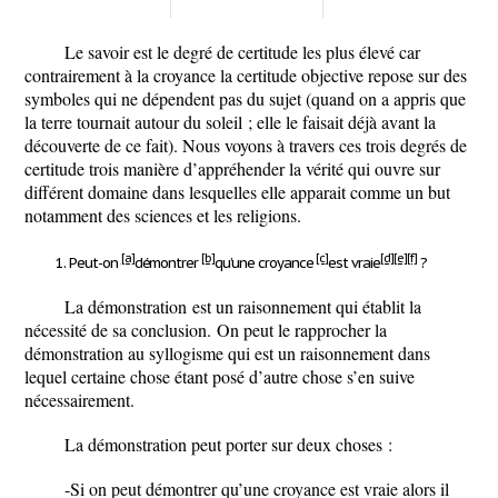
Le savoir est le degré de certitude les plus élevé car
contrairement à la croyance la certitude objective repose sur des
symboles qui ne dépendent pas du sujet (quand on a appris que
la terre tournait autour du soleil ; elle le faisait déjà avant la
découverte de ce fait). Nous voyons à travers ces trois degrés de
certitude trois manière d’appréhender la vérité qui ouvre sur
différent domaine dans lesquelles elle apparait comme un but
notamment des sciences et les religions.
[a]
[b]
[c]
[d]
[e]
[f]
Peut-on
démontrer
qu’une
croyance
est
vraie
?
La démonstration
est un raisonnement qui établit la
nécessité de sa conclusion.
On peut le rapprocher la
démonstration au syllogisme qui est un raisonnement dans
lequel certaine chose étant posé d’autre chose s’en suive
nécessairement.
La démonstration peut porter sur deux choses :
-Si on peut démontrer qu’une
croyance est vraie alors il