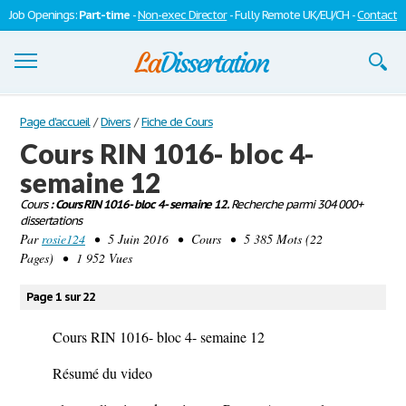
Job Openings:
Part-time
-
Non-exec Director
- Fully Remote UK/EU/CH -
Contact
Dissertations
Page d'accueil
/
Divers
/
Fiche de Cours
Cours RIN 1016- bloc 4-
S'inscrire
semaine 12
Se connecter
Cours
: Cours RIN 1016- bloc 4- semaine 12.
Recherche parmi 304 000+
dissertations
Contactez-nous
Par
rosie124
• 5 Juin 2016 • Cours • 5 385 Mots (22
Pages) • 1 952 Vues
Page 1 sur 22
Cours RIN 1016- bloc 4- semaine 12
Résumé du video