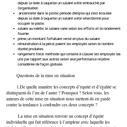
depuis la date à laquelle un salairé a été embauché par
l’organisation
ancienneté dans le poste;
période d’emploi qui s’est écoulée
depuis la date à laquelle un salairé a été sélectionné pour
occuper le poste.
salaire au mérite; le salaire varie selon les efforts et le rendement
fournie
prime; un montant forfaitaire versé en plus du salaire
rémunération à la pièce; paient les employés selon le nombre
d’unité produites.
rangement forcé. méthode qui consiste à classer les employés les
uns par rapport aux autres selon leur performance relative
considérée de façon globale
.
Questions de la mise en situation
1.De quelle manière les concepts d’équité et d’égalité se
distinguent-ils l’un de l’autre ? Pourquoi ? Selon vous, les
auteurs de cette mise en situation nous mettent-ils en garde
contre la tendance à confondre ces deux concepts ?
La mise en situation renvoie au concept d’équité
individuelle qui fait référence à l’ampleur avec laquelle les