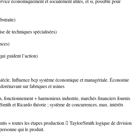
rvice économiquement et socialement utiles, et si, possible pour
straite)
se de techniques spécialisées)
nces)
i guident l’action)
 siècle. Influence bcp système économique et managériale. Économie
 dorénavant sur fabriques et usines
ois, fonctionnement + harmonieux industrie, marchés financiers fournis
Smith et Ricardo théorie ; système de concurrences, max. intérêts
rentis = toutes les étapes production  Taylor/Smith logique de division
 personne qui le produit.