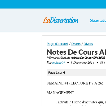
Dissertati
Page d'accueil
/
Divers
/
Divers
Notes De Cours A
Mémoires Gratuits
: Notes De Cours ADM 1002 
Par
mylene04
• 8 Décembre 2014 • 884 M
Page 1 sur 4
SEMAINE #1 (LECTURE P.7 A 26)
MANAGEMENT
1 activité / 1 série d’activités qui