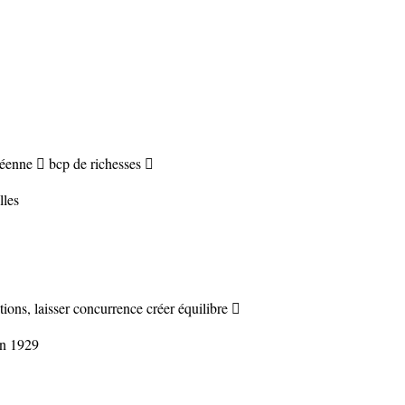
éenne  bcp de richesses 
lles
tions, laisser concurrence créer équilibre 
n 1929