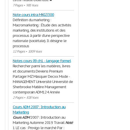
7 Pages
•
985 Vues
Note cours intra MKG3300
Définition du marketing :
Macromarketing : Étude des activités
marketing, des institutions et des
processus à partir d’une perspective
nationale (sociétale). Il désigne le
processus
12 Pages
•
1009 Vues
Notes cours 09 ch1 - langage formel
Rechercher parmi les matières, livres
et documents Deviens Premium
Partager MZ Masquer Decxx Mode -
MANAGEMENT Université Université de
Sherbrooke Matière Management
contemporain ADM124 Année
2 Pages
•
828 Vues
Cours ADM 2007 : Introduction au
Marketing
Cours
ADM
2007 : Introduction au
Marketing Automne 2019 Travail
Noté
1 LE cas : Provigo le marché Par :