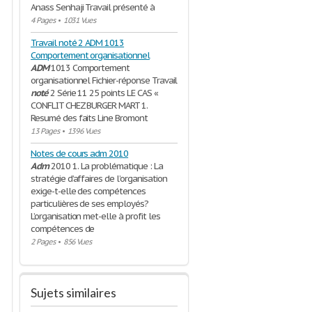
Anass Senhaji Travail présenté à
4 Pages
•
1031 Vues
Travail noté 2 ADM 1013
Comportement organisationnel
ADM
1013 Comportement
organisationnel Fichier-réponse Travail
noté
2 Série 11 25 points LE CAS «
CONFLIT CHEZ BURGER MART 1.
Resumé des faits Line Bromont
13 Pages
•
1396 Vues
Notes de cours adm 2010
Adm
2010 1. La problématique : La
stratégie d’affaires de l’organisation
exige-t-elle des compétences
particulières de ses employés?
L’organisation met-elle à profit les
compétences de
2 Pages
•
856 Vues
Sujets similaires