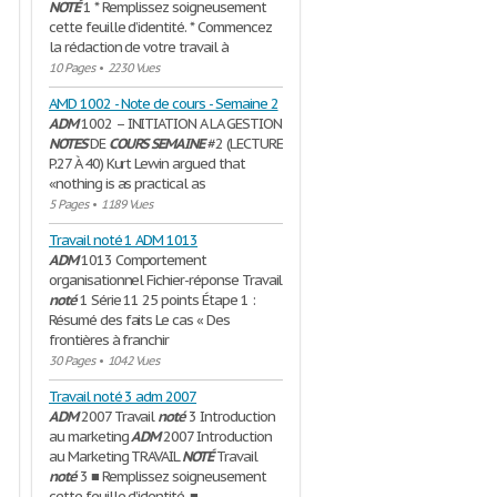
NOTÉ
1 * Remplissez soigneusement
cette feuille d’identité. * Commencez
la rédaction de votre travail à
10 Pages
•
2230 Vues
AMD 1002 - Note de cours - Semaine 2
ADM
1002 – INITIATION A LA GESTION
NOTES
DE
COURS
SEMAINE
#2 (LECTURE
P.27 À 40) Kurt Lewin argued that
«nothing is as practical as
5 Pages
•
1189 Vues
Travail noté 1 ADM 1013
ADM
1013 Comportement
organisationnel Fichier-réponse Travail
noté
1 Série 11 25 points Étape 1 :
Résumé des faits Le cas « Des
frontières à franchir
30 Pages
•
1042 Vues
Travail noté 3 adm 2007
ADM
2007 Travail
noté
3 Introduction
au marketing
ADM
2007 Introduction
au Marketing TRAVAIL
NOTÉ
Travail
noté
3 ■ Remplissez soigneusement
cette feuille d’identité. ■