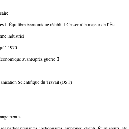
saire
es  Équilibre économique rétabli  Cesser rôle majeur de l’État
sme industriel
squ’à 1970
économique avant/après guerre 
anisation Scientifique du Travail (OST)
anagement »
 ses parties prenantes ; actionnaires, employés, clients, fournisseurs, etc.