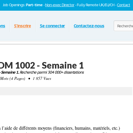
Job Openings:
Part-time
-
Non-exec Director
- Fully Remote UK/EU/CH -
Contact
ons
S'inscrire
Se connecter
Contactez-nous
DM 1002 - Semaine 1
- Semaine 1.
Recherche parmi 304 000+ dissertations
ots (4 Pages) • 1 857 Vues
, à l’aide de différents moyens (financiers, humains, matériels, etc.)