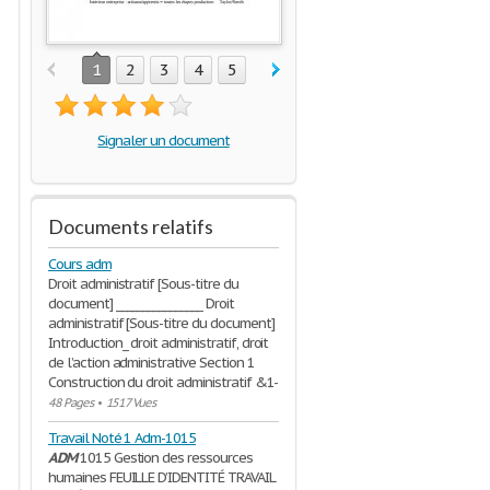
1
2
3
4
5
Signaler un document
Documents relatifs
Cours adm
Droit administratif [Sous-titre du
document] ________________ Droit
administratif [Sous-titre du document]
Introduction_ droit administratif, droit
de l’action administrative Section 1
Construction du droit administratif &1-
48 Pages
•
1517 Vues
Travail Noté 1 Adm-1015
ADM
1015 Gestion des ressources
humaines FEUILLE D’IDENTITÉ TRAVAIL