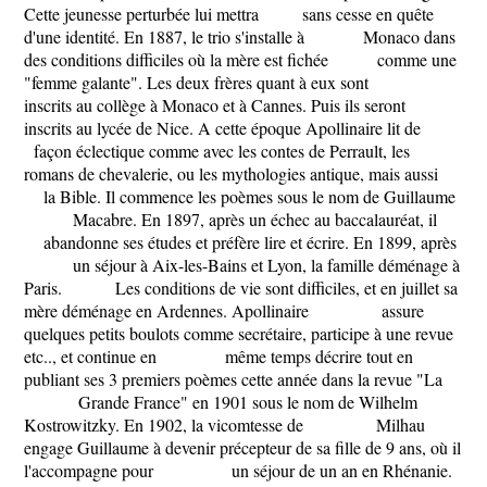
Cette jeunesse perturbée lui mettra sans cesse en quête
d'une identité. En 1887, le trio s'installe à Monaco dans
des conditions difficiles où la mère est fichée comme une
"femme galante". Les deux frères quant à eux sont
inscrits au collège à Monaco et à Cannes. Puis ils seront
inscrits au lycée de Nice. A cette époque Apollinaire lit de
façon éclectique comme avec les contes de Perrault, les
romans de chevalerie, ou les mythologies antique, mais aussi
la Bible. Il commence les poèmes sous le nom de Guillaume
Macabre. En 1897, après un échec au baccalauréat, il
abandonne ses études et préfère lire et écrire. En 1899, après
un séjour à Aix-les-Bains et Lyon, la famille déménage à
Paris. Les conditions de vie sont difficiles, et en juillet sa
mère déménage en Ardennes. Apollinaire assure
quelques petits boulots comme secrétaire, participe à une revue
etc.., et continue en même temps décrire tout en
publiant ses 3 premiers poèmes cette année dans la revue "La
Grande France" en 1901 sous le nom de Wilhelm
Kostrowitzky. En 1902, la vicomtesse de Milhau
engage Guillaume à devenir précepteur de sa fille de 9 ans, où il
l'accompagne pour un séjour de un an en Rhénanie.