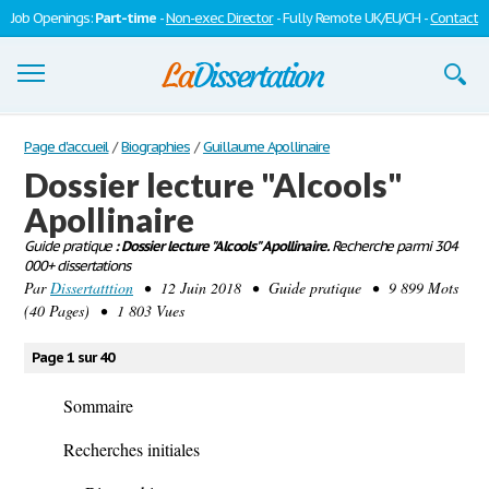
Job Openings:
Part-time
-
Non-exec Director
- Fully Remote UK/EU/CH -
Contact
Dissertations
Page d'accueil
/
Biographies
/
Guillaume Apollinaire
Dossier lecture "Alcools"
S'inscrire
Apollinaire
Se connecter
Guide pratique
: Dossier lecture "Alcools" Apollinaire.
Recherche parmi 304
000+ dissertations
Contactez-nous
Par
Dissertatttion
• 12 Juin 2018 • Guide pratique • 9 899 Mots
(40 Pages) • 1 803 Vues
Page 1 sur 40
Sommaire
Recherches initiales