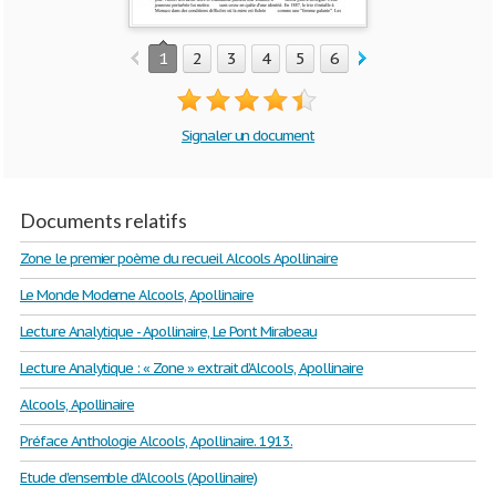
1
2
3
4
5
6
7
8
9
10
Signaler un document
Documents relatifs
Zone le premier poème du recueil Alcools Apollinaire
Le Monde Moderne Alcools, Apollinaire
Lecture Analytique - Apollinaire, Le Pont Mirabeau
Lecture Analytique : « Zone » extrait d’Alcools, Apollinaire
Alcools, Apollinaire
Préface Anthologie Alcools, Apollinaire. 1913.
Etude d'ensemble d'Alcools (Apollinaire)