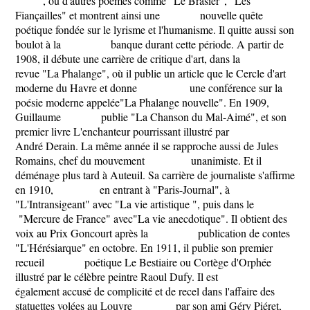
​ , ou d'autres poèmes comme ​"Le Brasier"​, ​"Les
Fiançailles" et montrent ainsi une nouvelle quête
poétique fondée sur le lyrisme et l'humanisme. Il quitte aussi son
boulot à la banque durant cette période. A partir de
1908, il débute une carrière de critique d'art, dans la
revue "La Phalange", où il publie un article que le Cercle d'art
moderne du Havre et donne une conférence sur la
poésie moderne appelée​"La Phalange nouvelle"​. En 1909,
Guillaume publie ​"La Chanson du Mal-Aimé"​, et son
premier livre ​L'enchanteur pourrissant illustré par
André Derain. La même année il se rapproche aussi de Jules
Romains, chef du mouvement unanimiste. Et il
déménage plus tard à Auteuil. Sa carrière de journaliste s'affirme
en 1910, en entrant à "Paris-Journal", à
"L'Intransigeant" avec ​"La vie artistique "​, puis dans le
"Mercure de France" avec​"La vie anecdotique"​. Il obtient des
voix au Prix Goncourt après la publication de contes ​
"L'Hérésiarque" en octobre. En 1911, il publie son premier
recueil poétique ​Le Bestiaire ou Cortège d'Orphée
illustré par le célèbre peintre Raoul Dufy. Il est
également accusé de complicité et de recel dans l'affaire des
statuettes volées au Louvre par son ami Géry Piéret,