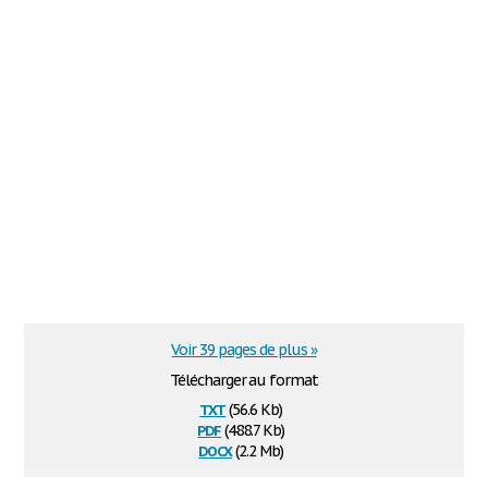
Voir 39 pages de plus »
Télécharger au format
txt
(56.6 Kb)
pdf
(488.7 Kb)
docx
(2.2 Mb)