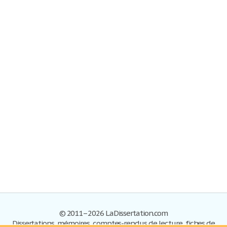
© 2011–2026 LaDissertation.com
Dissertations, mémoires, comptes-rendus de lecture, fiches de