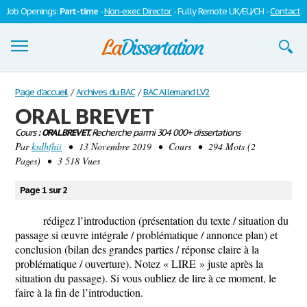
Job Openings:
Part-time
-
Non-exec Director
- Fully Remote UK/EU/CH -
Contact
Dissertations
Page d'accueil
/
Archives du BAC
/
BAC Allemand LV2
ORAL BREVET
S'inscrire
Cours
: ORAL BREVET.
Recherche parmi 304 000+ dissertations
Par
Se connecter
ksdhfhii
• 13 Novembre 2019 • Cours • 294 Mots (2
Pages) • 3 518 Vues
Contactez-nous
Page 1 sur 2
rédigez l’introduction (présentation du texte / situation du
passage si œuvre intégrale / problématique / annonce plan) et
conclusion (bilan des grandes parties / réponse claire à la
problématique / ouverture). Notez « LIRE » juste après la
situation du passage). Si vous oubliez de lire à ce moment, le
faire à la fin de l’introduction.