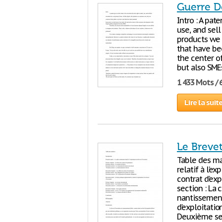
Guerre D
Intro : A pat
use, and sell
products we 
that have bee
the center o
but also SME
1 433 Mots / 
Lire la suit
Le Brevet
Table des mat
relatif à l’ex
contrat d’exp
section : La
nantissemen
d’exploitatio
Deuxième sec