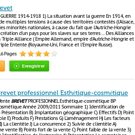
revet
 GUERRE 1914-1918 1) La situation avant la guerre En 1914, en
 de multiples tensions à cause des territoires contestés (l'Alsace,
 des minorités nationales, à cause du fait que l'Autriche-Hongrie
 création d'un pays pour les slaves sur ses terres … Des Alliances
a Triple Alliance ( Empire Allemand, empire d'Autriche-Hongrie et
 Triple Entente (Royaume-Uni, France et l'Empire Russe).
16 Pages
e
Enregistrer
Brevet professionnel Esthétique-cosmétique
Vente
BREVET
PROFESIONNEL Esthétique-cosmétique BP
osmétique Année 2009/2011 Sommaire 1) Identification de
A) Présentation B) Implantation géographique C) Effectifs D) Point
ible E) Produits F) Prestations G) L’aménagement H) Les facteurs
) La clientèle J) La concurrence 2) Suivie de clientèle A)
ne vente B) Points fort de la vente C) Point faible de la vente 3)