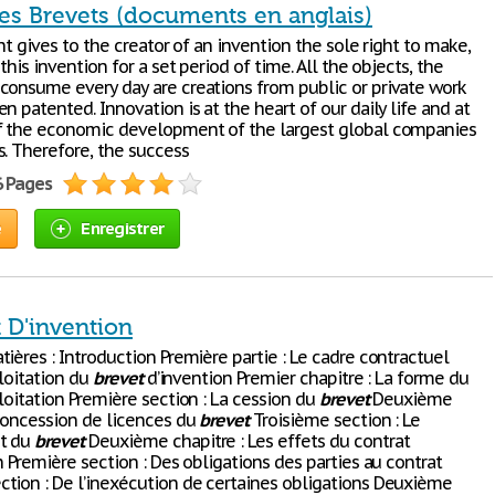
es Brevets (documents en anglais)
ent gives to the creator of an invention the sole right to make,
 this invention for a set period of time. All the objects, the
consume every day are creations from public or private work
n patented. Innovation is at the heart of our daily life and at
f the economic development of the largest global companies
s. Therefore, the success
6 Pages
e
Enregistrer
 D'invention
ières : Introduction Première partie : Le cadre contractuel
ploitation du
brevet
d’invention Premier chapitre : La forme du
loitation Première section : La cession du
brevet
Deuxième
 concession de licences du
brevet
Troisième section : Le
t du
brevet
Deuxième chapitre : Les effets du contrat
n Première section : Des obligations des parties au contrat
tion : De l’inexécution de certaines obligations Deuxième