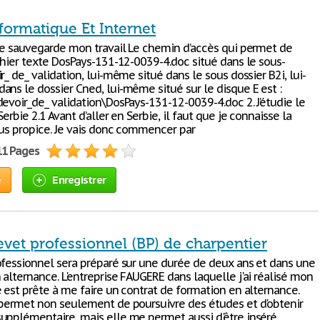
formatique Et Internet
 Je sauvegarde mon travail Le chemin d’accès qui permet de
ichier texte DosPays-131-12-0039-4.doc situé dans le sous-
r_ de_ validation, lui-même situé dans le sous dossier B2i, lui-
ans le dossier Cned, lui-même situé sur le disque E est :
devoir_de_ validation\DosPays-131-12-0039-4.doc 2. J’étudie le
Serbie 2.1 Avant d’aller en Serbie, il faut que je connaisse la
lus propice. Je vais donc commencer par
11 Pages
e
Enregistrer
evet professionnel (BP) de charpentier
fessionnel sera préparé sur une durée de deux ans et dans une
alternance. L'entreprise FAUGERE dans laquelle j'ai réalisé mon
 est prête à me faire un contrat de formation en alternance.
 permet non seulement de poursuivre des études et d'obtenir
upplémentaire, mais elle me permet aussi d'être inséré