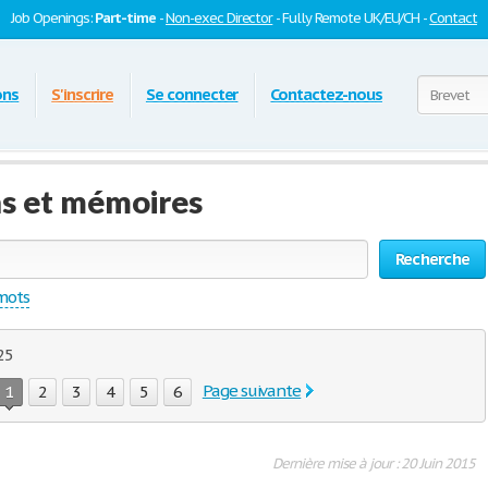
Job Openings:
Part-time
-
Non-exec Director
- Fully Remote UK/EU/CH -
Contact
ons
S'inscrire
Se connecter
Contactez-nous
ns et mémoires
Recherche
 mots
 25
Page suivante
1
2
3
4
5
6
Dernière mise à jour : 20 Juin 2015