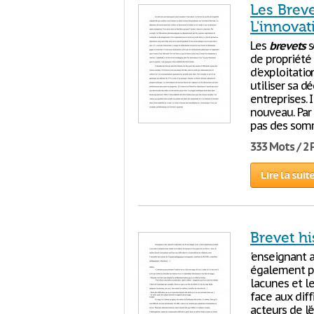
Les Breve
L'innovat
Les
brevets
s
de propriété 
d'exploitatio
utiliser sa 
entreprises. 
nouveau. Par
pas des somm
333 Mots / 2
Lire la suit
Brevet hi
'enseignant a
également pr
lacunes et le
face aux diff
acteurs de l