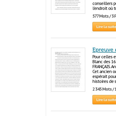
conseillers 
l'endroit où t
577 Mots / 3
Lire la suit
Epreuve 
Pour celles e
Blanc des 16
FRANÇAIS. An
Cet ancien o
espérait pour
histoires de 
2 345 Mots / 
Lire la suit