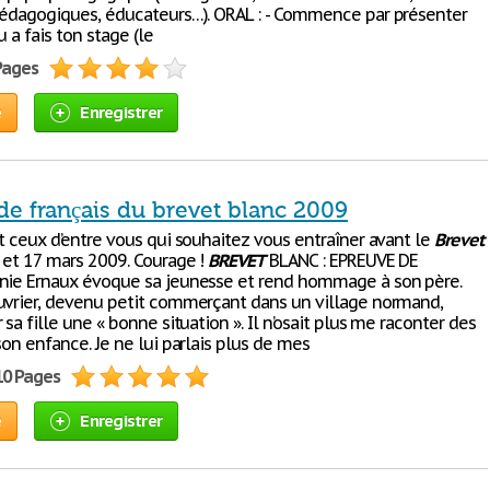
pédagogiques, éducateurs…). ORAL : - Commence par présenter
u a fais ton stage (le
 Pages
e
Enregistrer
de français du brevet blanc 2009
t ceux d’entre vous qui souhaitez vous entraîner avant le
Brevet
 et 17 mars 2009. Courage !
BREVET
BLANC : EPREUVE DE
nie Ernaux évoque sa jeunesse et rend hommage à son père.
uvrier, devenu petit commerçant dans un village normand,
 sa fille une « bonne situation ». Il n’osait plus me raconter des
son enfance. Je ne lui parlais plus de mes
10 Pages
e
Enregistrer