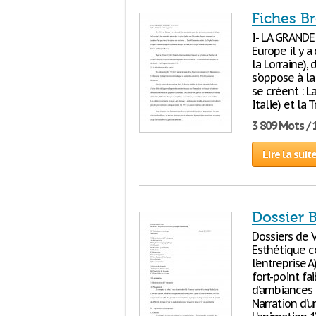
Fiches B
I- LA GRANDE
Europe il y a
la Lorraine),
s'oppose à la
se créent : L
Italie) et la
3 809 Mots / 
Lire la suit
Dossier 
Dossiers de 
Esthétique c
l’entreprise 
fort-point fa
d’ambiances I
Narration d’u