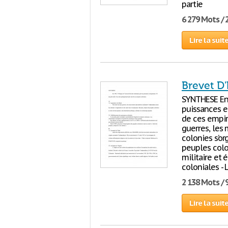
partie
6 279 Mots / 
Lire la suit
Brevet D'
SYNTHESE En 1
puissances e
de ces empire
guerres, les
colonies s’or
peuples colo
militaire et
coloniales - 
2 138 Mots / 
Lire la suit