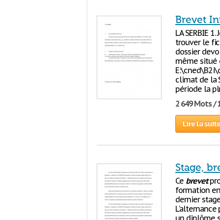
Brevet In
LA SERBIE 1.
trouver le f
dossier devoi
même situé d
E:\cned\B2i\
climat de la 
période la p
2 649 Mots / 
Lire la suit
Stage, br
Ce
brevet
pro
formation en 
dernier stage
L'alternance
un diplôme s