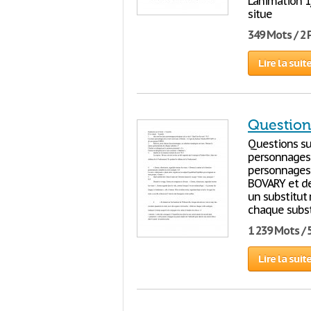
L’animation 1
situe
349 Mots / 2
Lire la suit
Question
Questions sur
personnages p
personnages d
BOVARY et de
un substitut
chaque substi
1 239 Mots / 
Lire la suit