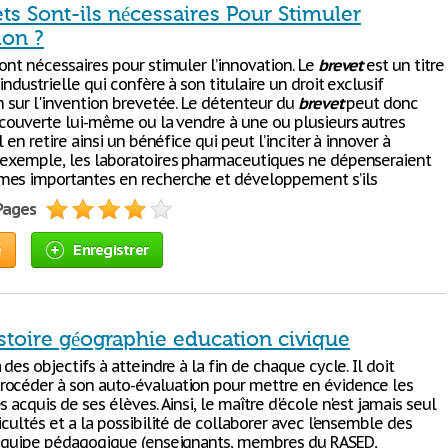
ts Sont-ils nécessaires Pour Stimuler
ion ?
ont nécessaires pour stimuler l’innovation. Le
brevet
est un titre
industrielle qui confère à son titulaire un droit exclusif
n sur l'invention brevetée. Le détenteur du
brevet
peut donc
découverte lui-même ou la vendre à une ou plusieurs autres
Il en retire ainsi un bénéfice qui peut l’inciter à innover à
 exemple, les laboratoires pharmaceutiques ne dépenseraient
es importantes en recherche et développement s’ils
 Pages
e
Enregistrer
stoire géographie education civique
 des objectifs à atteindre à la fin de chaque cycle. Il doit
océder à son auto-évaluation pour mettre en évidence les
s acquis de ses élèves. Ainsi, le maître d'école n'est jamais seul
icultés et a la possibilité de collaborer avec l’ensemble des
’équipe pédagogique (enseignants, membres du RASED,