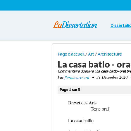
Dissertati
Page d'accueil
/
Art
/
Architecture
La casa batlo - or
Commentaire d'oeuvre
: La casa batlo - oral b
Par
floriane.renard
• 31 Décembre 2020 • 
Page 1 sur 5
Brev
Texte oral
La casa batllo