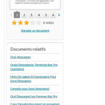
1
2
3
4
5
6
7
8
6 votes
Signaler un document
Documents relatifs
Oral d'espagnol
Orale D'espagnole Terminale Bac Pro
Commerce
Mots De Liaison Et Expressions Pour
L'oral D'espagnol
Conseils pour l'oral d'espagnol
Oral D'espagnol Les Femmes Bac Pro
Casa Tomada (document en espagnol)