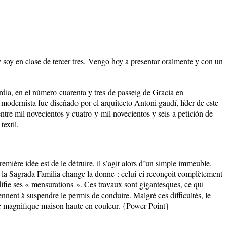
oy en clase de tercer tres.
Vengo hoy a presentar oralmente y con un
òrdia, en el número
cuarenta y tres
de passeig de Gracia en
 modernista fue diseñado por el arquitecto Antoni gaudí, líder de este
entre
mil novecientos y cuatro
y
mil novecientos y seis
a petición de
textil.
première idée est de le détruire, il s’agit alors d’un simple immeuble.
 la Sagrada Familia change la donne : celui-ci reconçoit complètement
difie ses « mensurations ». Ces travaux sont gigantesques, ce qui
ennent à suspendre le permis de conduire. Malgré ces difficultés, le
une magnifique maison haute en couleur.
{Power Point}