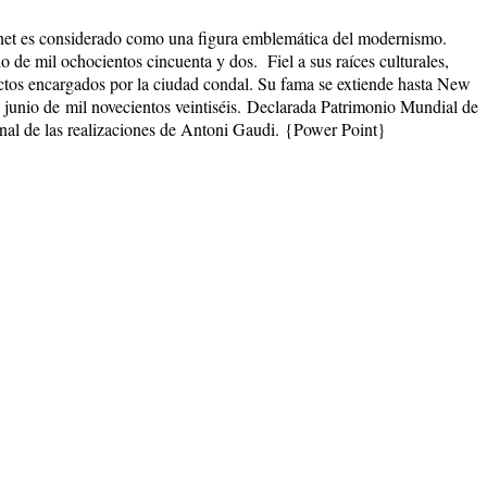
net es considerado como una figura emblemática del modernismo.
io de
mil ochocientos cincuenta y dos
.
Fiel a sus raíces culturales,
ectos encargados por la ciudad condal. Su fama se extiende hasta New
 junio de
mil novecientos veintiséis
.
Declarada Patrimonio Mundial de
inal de las realizaciones de Antoni Gaudi.
{Power Point}