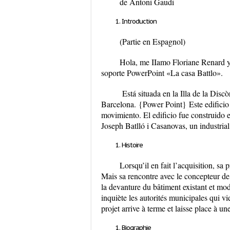
de Antoni Gaudi
Introduction
(Partie en Espagnol)
Hola, me IIamo Floriane Renard y s
soporte PowerPoint «La casa Battlo».
Está situada en la Illa de la Disc
Barcelona.
{Power Point}
Este edificio
movimiento. El edificio fue construido 
Joseph Batlló i Casanovas, un industrial 
Histoire
Lorsqu’il en fait l’acquisition, sa 
Mais sa rencontre avec le concepteur de
la devanture du bâtiment existant et mo
inquiète les autorités municipales qui vi
projet arrive à terme et laisse place à 
Biographie