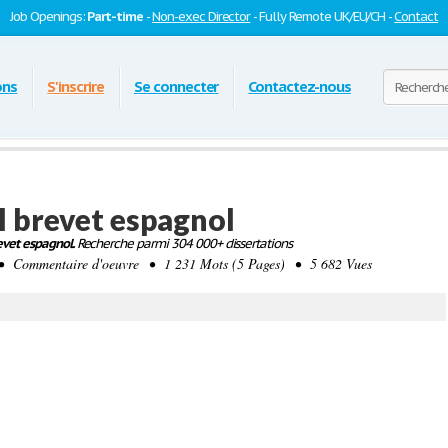
Job Openings:
Part-time
-
Non-exec Director
- Fully Remote UK/EU/CH -
Contact
ons
S'inscrire
Se connecter
Contactez-nous
al brevet espagnol
revet espagnol.
Recherche parmi 304 000+ dissertations
Commentaire d'oeuvre • 1 231 Mots (5 Pages) • 5 682 Vues
et des Arts