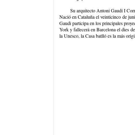
Su arquitecto Antoni Gaudí I Cor
Nació en Cataluña el
veinticinco
de jun
Gaudi participa en los principales proy
York y fallecerá en Barcelona el
dies
de
la Unesco, la Casa batlló es la más orig