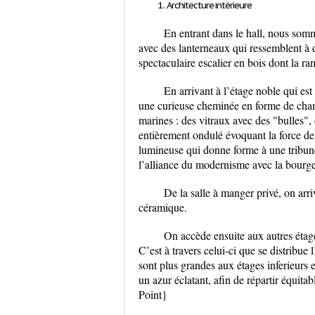
Architecture intérieure
En entrant dans le hall, nous somm
avec des lanterneaux qui ressemblent à 
spectaculaire escalier en bois dont la r
En arrivant à l’étage noble qui es
une curieuse cheminée en forme de champ
marines : des vitraux avec des "bulles"
entièrement ondulé évoquant la force de
lumineuse qui donne forme à une tribune 
l’alliance du modernisme avec la bourge
De la salle à manger privé, on arri
céramique.
On accède ensuite aux autres étages
C’est à travers celui-ci que se distribue l
sont plus grandes aux étages inferieurs e
un azur éclatant, afin de répartir équita
Point}