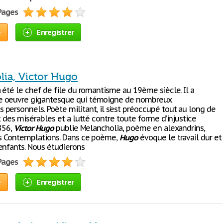
 Pages
e
Enregistrer
lia, Victor Hugo
 été le chef de file du romantisme au 19ème siècle. Il a
 oeuvre gigantesque qui témoigne de nombreux
personnels. Poète militant, il s’est préoccupé tout au long de
t des misérables et a lutté contre toute forme d’injustice
1856,
Victor
Hugo
publie Melancholia, poème en alexandrins,
es Contemplations. Dans ce poème,
Hugo
évoque le travail dur et
enfants. Nous étudierons
 Pages
e
Enregistrer