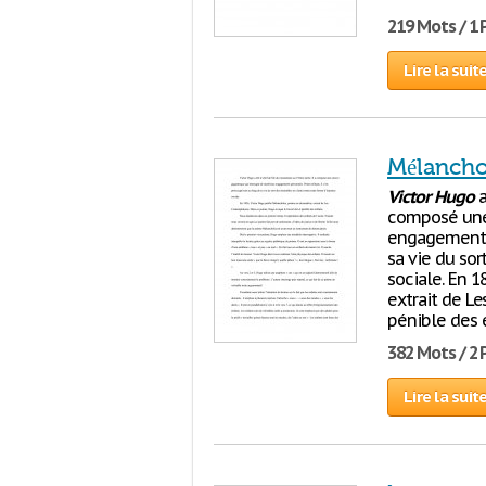
219 Mots / 1
Lire la suit
Mélancho
Victor
Hugo
a
composé une
engagements 
sa vie du sor
sociale. En 
extrait de L
pénible des 
382 Mots / 2
Lire la suit