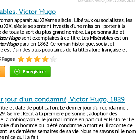
Dernière mise à jour : 12 Juin 2015
ables, Victor Hugo
 roman apparaît au XIXeme siècle . Libéraux ou socialistes, les
 XIX, siècle se sentent investis d'une mission : porter à la
 de tous le sort du plus grand nombre. La personnalité et
ctor
Hugo
sont exemplaires à ce titre. Les Misérables est un
tor
Hugo
paru en 1862. Ce roman historique, social et
 est l' un des plus populaires de la littérature française et
5 Pages
e
Enregistrer
er jour d'un condamné, Victor Hugo, 1829
itre et date de publication: Le dernier jour d’un condamne ,
9. Genre : Récit à la première personne ; adoption des
 l’autobiographie, le journal intime en particulier. Histoire : Le
istoire d’un homme qui a été condamné a mort et, il raconte ce
dant les dernières semaines de sa vie. Nous ne savons ni le nom
ni ce qu’il a fait