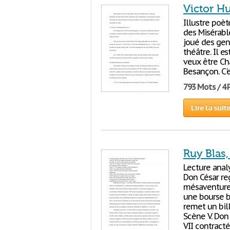
Victor H
Illustre poèt
des Misérabl
joué des gen
théâtre. Il e
veux être Ch
Besançon. C'e
793 Mots / 4
Lire la suit
Ruy Blas,
Lecture analy
Don César re
mésaventures
une bourse b
remet un bil
Scène V. Don
VII contracté