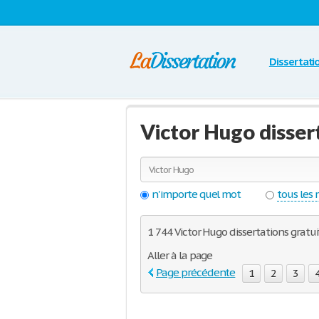
Dissertati
Victor Hugo disser
n'importe quel mot
tous les
1 744 Victor Hugo dissertations gratu
Aller à la page
Page précédente
1
2
3