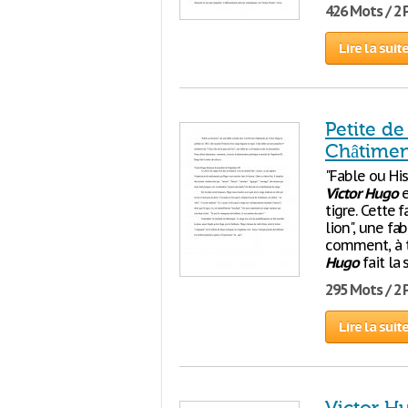
426 Mots / 2
Lire la suit
Petite de 
Châtimen
"Fable ou His
Victor
Hugo
e
tigre. Cette 
lion", une fa
comment, à t
Hugo
fait la 
295 Mots / 2
Lire la suit