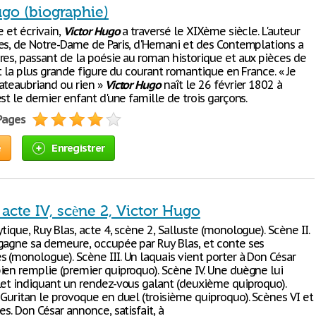
ugo (biographie)
e et écrivain,
Victor
Hugo
a traversé le XIXème siècle. L'auteur
es, de Notre-Dame de Paris, d'Hernani et des Contemplations a
res, passant de la poésie au roman historique et aux pièces de
st la plus grande figure du courant romantique en France. « Je
ateaubriand ou rien »
Victor
Hugo
naît le 26 février 1802 à
st le dernier enfant d'une famille de trois garçons.
 Pages
e
Enregistrer
 acte IV, scène 2, Victor Hugo
tique, Ruy Blas, acte 4, scène 2, Salluste (monologue). Scène II.
gagne sa demeure, occupée par Ruy Blas, et conte ses
 (monologue). Scène III. Un laquais vient porter à Don César
ien remplie (premier quiproquo). Scène IV. Une duègne lui
let indiquant un rendez-vous galant (deuxième quiproquo).
 Guritan le provoque en duel (troisième quiproquo). Scènes VI et
es. Don César annonce, satisfait, à