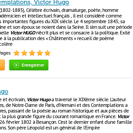
emplations, Victor Hugo
1802-1885), Célèbre écrivain, dramaturge, poète, homme
adémicien et intellectuel français , il est considéré comme
us importantes figures du XIX siècle. Le 4 septembre 1843, sa
ine et son époux se noient dans la Seine. Il s’en suit une période
uelle
Victor
HUGO
n’écrit plus et se consacre à la politique. Exilé
te à la publication des « Châtiments » recueil de poème
 colère
 Pages
e
Enregistrer
ugo
e et écrivain,
Victor
Hugo
a traversé le XIXème siècle. L’auteur
es, de Notre-Dame de Paris, d’Hernani et des Contemplations a
res, passant de la poésie au roman historique et aux pièces de
st la plus grande figure du courant romantique en France.
Victor
 26 février 1802 à Besançon. C’est le dernier enfant d’une famille
ons. Son père Léopold est un général de l’Empire