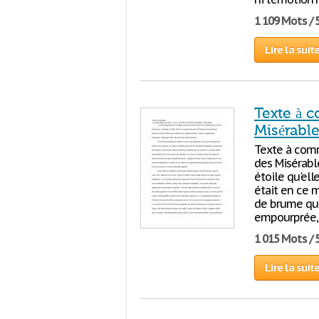
1 109 Mots / 
Lire la suit
Texte à c
Misérable
Texte à commen
des Misérabl
étoile qu'ell
était en ce 
de brume qui
empourprée, é
1 015 Mots / 
Lire la suit