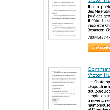
Victor H
Illustre poèt
des Misérabl
joué des gen
théâtre. Il e
veux être Ch
Besançon. C’e
780 Mots / 4
Lire la suit
Commenta
Victor H
Les Contempl
Léopoldine i
douloureux cr
simple, en ap
anniversaire 
harmonieuse 
ni l'émotion n