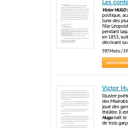
Les cont
Victor
HUGO
(
politique, ac
l’une des pl
fille Léopold
pendant laq
en 1853, sui
décrivant sa
597 Mots / 3
Lire la suit
Victor H
Illustre poèt
des Misérabl
joué des gen
théâtre. Il e
Hugo
naît le
de trois garç