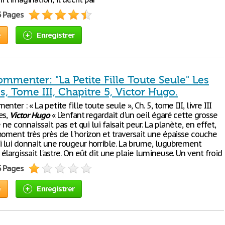
5 Pages
e
Enregistrer
ommenter: "La Petite Fille Toute Seule" Les
s, Tome III, Chapitre 5, Victor Hugo.
ter : « La petite fille toute seule », Ch. 5, tome III, livre III
es,
Victor
Hugo
« L'enfant regardait d'un oeil égaré cette grosse
e ne connaissait pas et qui lui faisait peur. La planète, en effet,
moment très près de l'horizon et traversait une épaisse couche
 lui donnait une rougeur horrible. La brume, lugubrement
largissait l'astre. On eût dit une plaie lumineuse. Un vent froid
5 Pages
e
Enregistrer