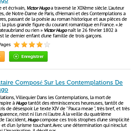
ugo
e et écrivain,
Victor
Hugo
a traversé le XIXème siècle. L’auteur
es, de Notre-Dame de Paris, d’Hernani et des Contemplations a
res, passant de la poésie au roman historique et aux pièces de
st la plus grande figure du courant romantique en France. « Je
ateaubriand ou rien »
Victor
Hugo
naît le 26 février 1802 à
st le dernier enfant d’une famille de trois garçons.
 Pages
e
Enregistrer
ire Composé Sur Les Contemplations De
ugo
ations, Villequier Dans les Contemplations, la mort de
nspire à
Hugo
tantôt des réminiscences heureuses, tantôt de
is de désespoir. Le texte XIV de " Pauca meae ", très bref, et très
parence, n'est ni l'un ni l'autre. À la veille du quatrième
de l'accident,
Hugo
compose ces trois strophes d'une simplicité
et d'un lyrisme touchant. Avec une détermination qui n'exclut
i l'imagination, il décrit par