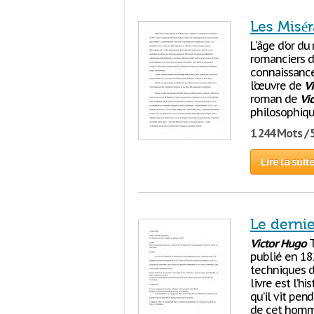
Les Misér
L'âge d'or du
romanciers du
connaissance
l’œuvre de
Vi
roman de
Vic
philosophique
1 244 Mots / 
Lire la suit
Le derni
Victor
Hugo
T
publié en 182
techniques de
livre est l’h
qu’il vit pen
de cet homme 