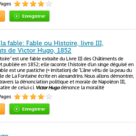
 Pages
e
Enregistrer
la fable: Fable ou Histoire, livre III,
ts de Victor Hugo, 1852
toire" est une fable extraite du Livre III des Châtiments de
t publiée en 1852; elle raconte l'histoire d'un singe déguisé en
fable est une pastiche (= imitation) de "L'âne vêtu de la peau du
ble de La Fontaine écrite en alexandrins. Nous allons démontrer,
ravers la dénonciation politique et morale de Napoléon III,
satire de celui-ci.
Victor
Hugo
dénonce la moralité
 Pages
e
Enregistrer