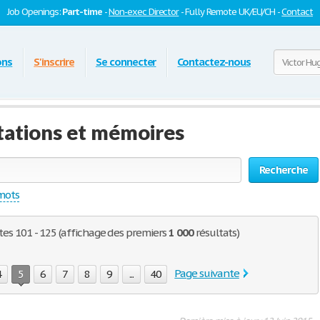
Job Openings:
Part-time
-
Non-exec Director
- Fully Remote UK/EU/CH -
Contact
ons
S'inscrire
Se connecter
Contactez-nous
tations et mémoires
Recherche
 mots
ites 101 - 125 (affichage des premiers
1 000
résultats)
Page suivante
4
5
6
7
8
9
...
40