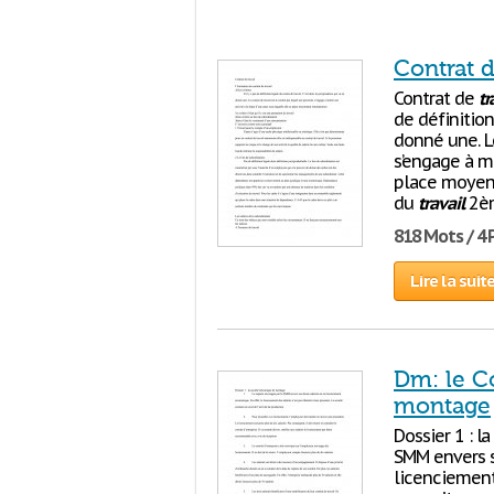
Contrat d
Contrat de
tr
de définitio
donné une. L
s’engage à me
place moyenna
du
travail
2èm
818 Mots / 4
Lire la suit
Dm: le Co
montage
Dossier 1 : 
SMM envers s
licenciement 