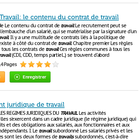
Travail: le contenu du contrat de travail
de Le contenu du contrat de
travail
Le recrutement peut se
l'embauche d'un salarié, qui se matérialise par la signature d'un
avail
. Il y a une multitude de contrats liés à la politique de
existe à côté du contrat de
travail
. Chapitre premier Les règles
tous les contrats de
travail
Ces règles communes à tous les
ravail
(CDI, CDD, temps partiel...) se trouvent d'abord
14 Pages
e
Enregistrer
 juridique de travail
LES REGIMES JURIDIQUES DU
TRAVAIL
Les activités
les s’exercent dans un cadre juridique (le régime juridique) qui
its et des obligations aux salariés, aux fonctionnaires et aux
indépendants. I. Le
travail
subordonné Les salariés privés et les
es sont les deux formes de
travails
subordonnés, c'est-à-dire