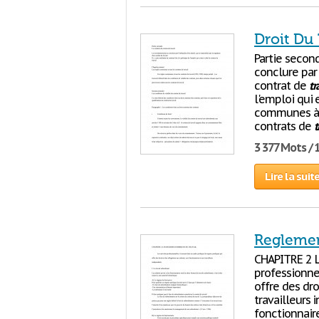
Droit Du 
Partie secon
conclure par 
contrat de
tr
l'emploi qui 
communes à 
contrats de
t
3 377 Mots / 
Lire la suit
Reglement
CHAPITRE 2 
professionnel
offre des dro
travailleurs 
fonctionnair