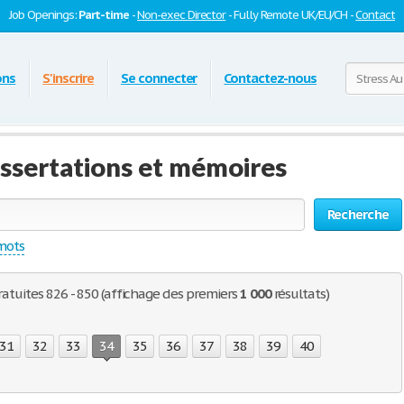
Job Openings:
Part-time
-
Non-exec Director
- Fully Remote UK/EU/CH -
Contact
ons
S'inscrire
Se connecter
Contactez-nous
dissertations et mémoires
Recherche
 mots
gratuites 826 - 850 (affichage des premiers
1 000
résultats)
31
32
33
34
35
36
37
38
39
40