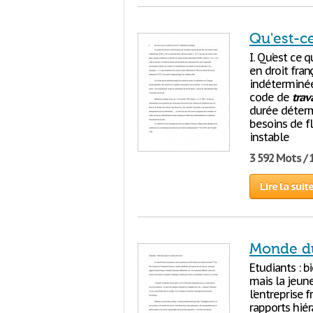
Qu'est-ce
I. Qu’est ce 
en droit fra
indéterminée 
code de
trava
durée déterm
besoins de f
instable
3 592 Mots / 
Lire la suit
Monde du
Etudiants : 
mais la jeun
l’entreprise 
rapports hiér