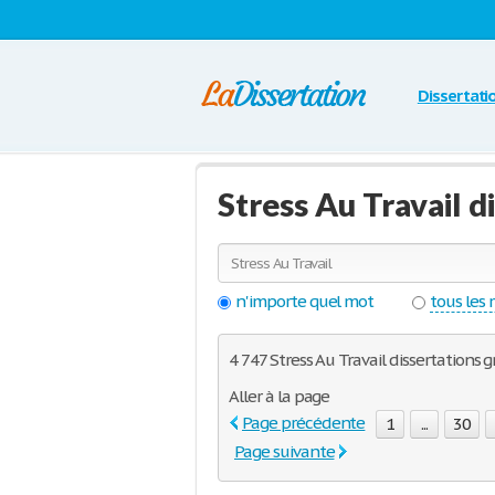
Dissertati
Stress Au Travail 
n'importe quel mot
tous les
4 747 Stress Au Travail dissertations 
Aller à la page
Page précédente
1
...
30
Page suivante