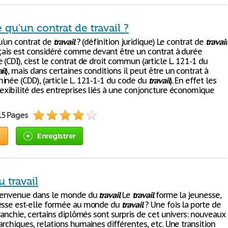
 qu'un contrat de travail ?
qu’un contrat de
travail
? (définition juridique) Le contrat de
travail
nçais est considéré comme devant être un contrat à durée
(CDI), c’est le contrat de droit commun (article L. 121-1 du
il
), mais dans certaines conditions il peut être un contrat à
inée (CDD), (article L. 121-1-1 du code du
travail
). En effet les
lexibilité des entreprises liés à une conjoncture économique
15 Pages
e
Enregistrer
 travail
bienvenue dans le monde du
travail
Le
travail
forme la jeunesse,
esse est-elle formée au monde du
travail
? Une fois la porte de
franchie, certains diplômés sont surpris de cet univers: nouveaux
archiques, relations humaines différentes, etc. Une transition