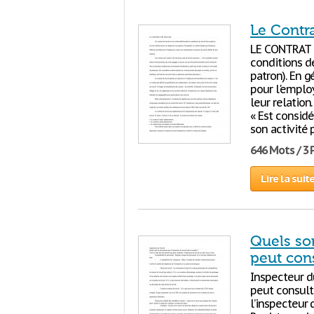
Le Contr
LE CONTRAT
conditions 
patron). En g
pour l'emplo
leur relation
« Est consid
son activité 
646 Mots / 3
Lire la suit
Quels son
peut cons
Inspecteur 
peut consult
l’inspecteur