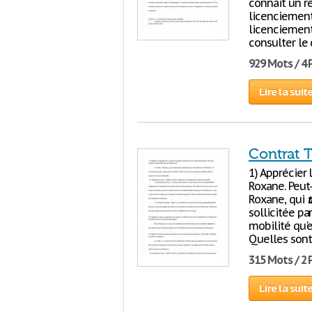
connait un re
licenciement
licenciement 
consulter le 
929 Mots / 4
Lire la suit
Contrat T
1) Apprécier 
Roxane. Peut-
Roxane, qui
t
sollicitée pa
mobilité qu'e
Quelles sont 
315 Mots / 2
Lire la suit