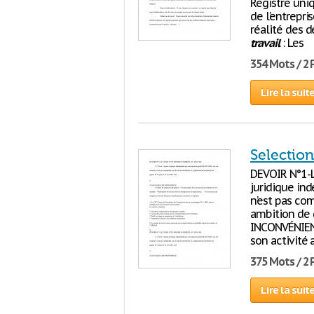
Registre uniq
de l’entrepri
réalité des d
travail
: Les
354 Mots / 2
Lire la suit
Selection
DEVOIR N°1-
juridique in
n’est pas co
ambition de 
INCONVÉNIENTS
son activité 
375 Mots / 2
Lire la suit