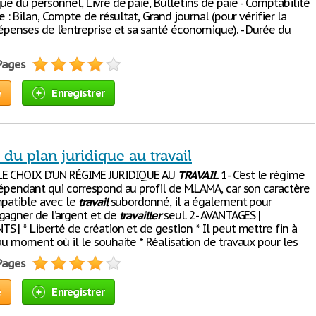
ue du personnel, Livre de paie, Bulletins de paie - Comptabilité
se : Bilan, Compte de résultat, Grand journal (pour vérifier la
épenses de l’entreprise et sa santé économique). - Durée du
 Pages
e
Enregistrer
 du plan juridique au travail
LE CHOIX D’UN RÉGIME JURIDIQUE AU
TRAVAIL
1- C’est le régime
dépendant qui correspond au profil de M.LAMA, car son caractère
mpatible avec le
travail
subordonné, il a également pour
gagner de l’argent et de
travailler
seul. 2- AVANTAGES |
 | * Liberté de création et de gestion * Il peut mettre fin à
au moment où il le souhaite * Réalisation de travaux pour les
 Pages
e
Enregistrer