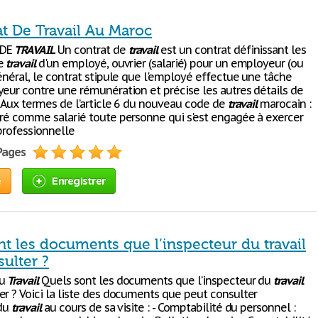
at De Travail Au Maroc
 DE
TRAVAIL
Un contrat de
travail
est un contrat définissant les
de
travail
d'un employé, ouvrier (salarié) pour un employeur (ou
énéral, le contrat stipule que l'employé effectue une tâche
yeur contre une rémunération et précise les autres détails de
. Aux termes de l’article 6 du nouveau code de
travail
marocain :
éré comme salarié toute personne qui s'est engagée à exercer
professionnelle
 Pages
e
Enregistrer
t les documents que l’inspecteur du travail
ulter ?
du
Travail
Quels sont les documents que l’inspecteur du
travail
er ? Voici la liste des documents que peut consulter
 du
travail
au cours de sa visite : - Comptabilité du personnel :