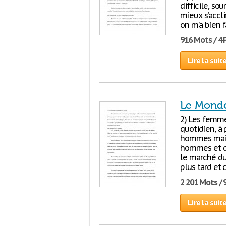
difficile, so
mieux s’accl
on m’a bien f
916 Mots / 4
Lire la suit
Le Monde
2) Les femm
quotidien, à
hommes mais 
hommes et de
le marché d
plus tard et
2 201 Mots / 
Lire la suit