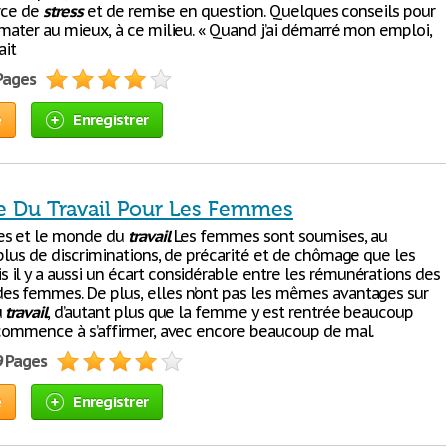
urce de
stress
et de remise en question. Quelques conseils pour
imater au mieux, à ce milieu. « Quand j’ai démarré mon emploi,
ait
 Pages
e
Enregistrer
 Du Travail Pour Les Femmes
es et le monde du
travail
Les femmes sont soumises, au
 plus de discriminations, de précarité et de chômage que les
il y a aussi un écart considérable entre les rémunérations des
s femmes. De plus, elles n’ont pas les mêmes avantages sur
u
travail
, d’autant plus que la femme y est rentrée beaucoup
 commence à s’affirmer, avec encore beaucoup de mal.
9 Pages
e
Enregistrer