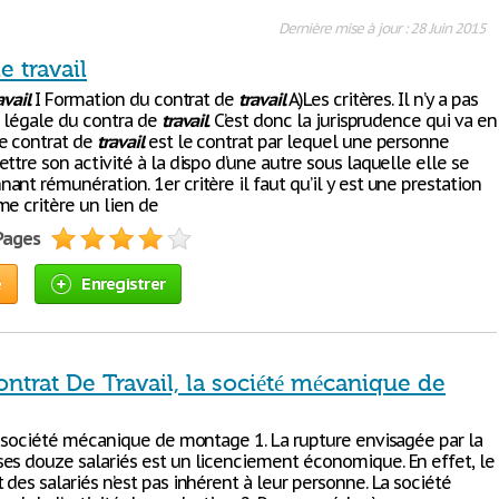
Dernière mise à jour : 28 Juin 2015
e travail
avail
I Formation du contrat de
travail
A)Les critères. Il n’y a pas
n légale du contra de
travail
. C’est donc la jurisprudence qui va en
e contrat de
travail
est le contrat par lequel une personne
ttre son activité à la dispo d’une autre sous laquelle elle se
nt rémunération. 1er critère il faut qu’il y est une prestation
e critère un lien de
 Pages
e
Enregistrer
ntrat De Travail, la société mécanique de
la société mécanique de montage 1. La rupture envisagée par la
es douze salariés est un licenciement économique. En effet, le
des salariés n’est pas inhérent à leur personne. La société