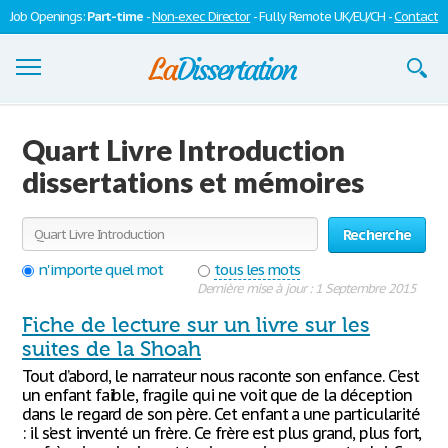
Job Openings:
Part-time
-
Non-exec Director
- Fully Remote UK/EU/CH -
Contact
Dissertations
Quart Livre Introduction
S'inscrire
dissertations et mémoires
Se connecter
Recherche
Contactez-nous
n'importe quel mot
tous les mots
Dernière mise à jour : 1 Septembre 2015
Fiche de lecture sur un livre sur les
suites de la Shoah
Tout d’abord, le narrateur nous raconte son enfance. C’est
un enfant faible, fragile qui ne voit que de la déception
dans le regard de son père. Cet enfant a une particularité
: il s’est inventé un frère. Ce frère est plus grand, plus fort,