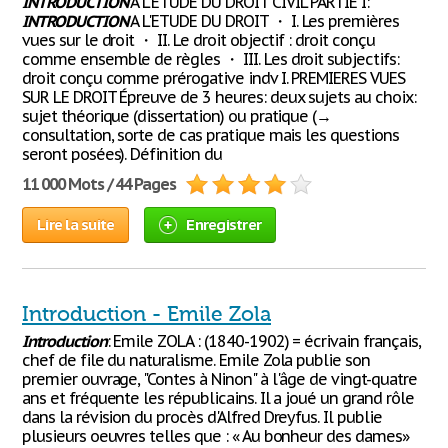
INTRODUCTION
A L'ETUDE DU DROIT CIVIL PARTIE I:
INTRODUCTION
A L'ETUDE DU DROIT ・ I. Les premières
vues sur le droit ・ II. Le droit objectif : droit conçu
comme ensemble de règles ・ III. Les droit subjectifs:
droit conçu comme prérogative indv I. PREMIERES VUES
SUR LE DROIT Épreuve de 3 heures: deux sujets au choix:
sujet théorique (dissertation) ou pratique (→
consultation, sorte de cas pratique mais les questions
seront posées). Définition du
11 000 Mots / 44 Pages
Lire la suite
Enregistrer
Introduction - Emile Zola
Introduction
: Emile ZOLA : (1840-1902) = écrivain français,
chef de file du naturalisme. Emile Zola publie son
premier ouvrage, "Contes à Ninon" à l'âge de vingt-quatre
ans et fréquente les républicains. Il a joué un grand rôle
dans la révision du procès d'Alfred Dreyfus. Il publie
plusieurs oeuvres telles que : « Au bonheur des dames»