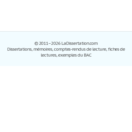
© 2011–2026 LaDissertation.com
Dissertations, mémoires, comptes-rendus de lecture, fiches de
lectures, exemples du BAC
Dissertations
S'inscrire
Se connecter
Foire aux questions
Contactez-nous
Plan du site