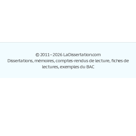
© 2011–2026 LaDissertation.com
Dissertations, mémoires, comptes-rendus de lecture, fiches de
lectures, exemples du BAC
Dissertations
S'inscrire
Se connecter
Foire aux questions
Contactez-nous