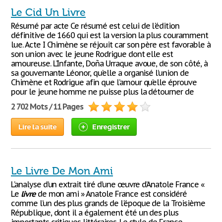
Le Cid Un Livre
Résumé par acte Ce résumé est celui de l'édition
définitive de 1660 qui est la version la plus couramment
lue. Acte I Chimène se réjouit car son père est favorable à
son union avec le jeune Rodrigue dont elle est
amoureuse. L’Infante, Doña Urraque avoue, de son côté, à
sa gouvernante Léonor, qu’elle a organisé l’union de
Chimène et Rodrigue afin que l’amour qu’elle éprouve
pour le jeune homme ne puisse plus la détourner de
2 702 Mots / 11 Pages
Lire la suite
Enregistrer
Le Livre De Mon Ami
L’analyse d’un extrait tiré d’une œuvre d’Anatole France «
Le
livre
de mon ami » Anatole France est considéré
comme l’un des plus grands de l'époque de la Troisième
République, dont il a également été un des plus