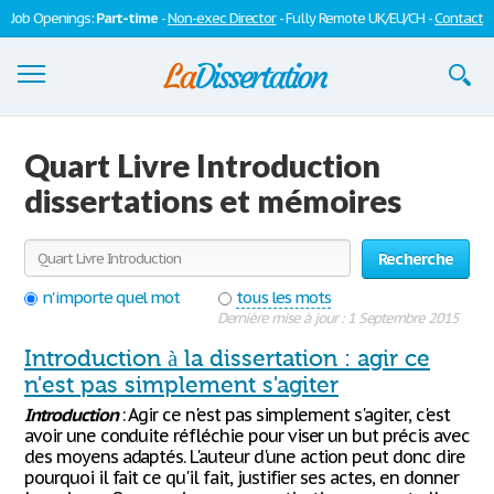
Job Openings:
Part-time
-
Non-exec Director
- Fully Remote UK/EU/CH -
Contact
Dissertations
Quart Livre Introduction
S'inscrire
dissertations et mémoires
Se connecter
Recherche
Contactez-nous
n'importe quel mot
tous les mots
Dernière mise à jour : 1 Septembre 2015
Introduction à la dissertation : agir ce
n'est pas simplement s'agiter
Introduction
: Agir ce n'est pas simplement s'agiter, c'est
avoir une conduite réfléchie pour viser un but précis avec
des moyens adaptés. L'auteur d'une action peut donc dire
pourquoi il fait ce qu'il fait, justifier ses actes, en donner