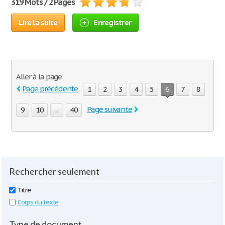
319 Mots / 2 Pages
Lire la suite
Enregistrer
Aller à la page
Page précédente
1
2
3
4
5
6
7
8
Page suivante
9
10
...
40
Rechercher seulement
Titre
Corps du texte
Type de document