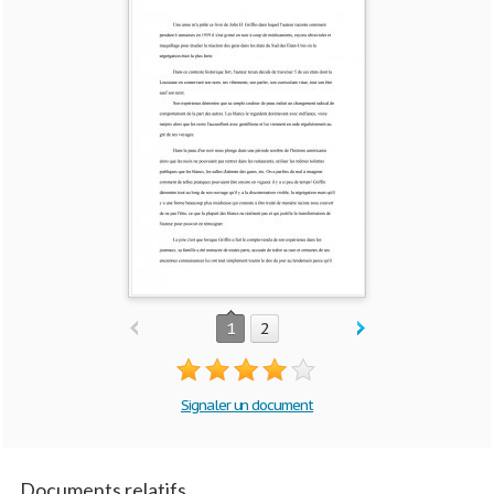
1
2
Signaler un document
Documents relatifs