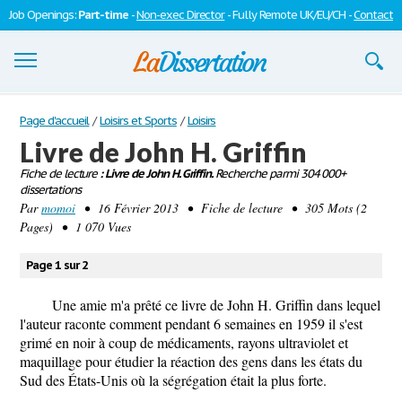
Job Openings:
Part-time
-
Non-exec Director
- Fully Remote UK/EU/CH -
Contact
Dissertations
Page d'accueil
/
Loisirs et Sports
/
Loisirs
Livre de John H. Griffin
S'inscrire
Fiche de lecture
: Livre de John H. Griffin.
Recherche parmi 304 000+
dissertations
Se connecter
Par
momoi
• 16 Février 2013 • Fiche de lecture • 305 Mots (2
Pages) • 1 070 Vues
Contactez-nous
Page 1 sur 2
Une amie m'a prêté ce livre de John H. Griffin dans lequel
l'auteur raconte comment pendant 6 semaines en 1959 il s'est
grimé en noir à coup de médicaments, rayons ultraviolet et
maquillage pour étudier la réaction des gens dans les états du
Sud des États-Unis où la ségrégation était la plus forte.