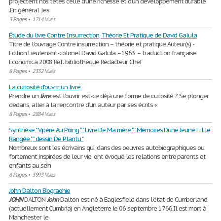
projectent nos têtes celle d'une richesse et d'un développement durable
.En général ,les
3 Pages
•
1714 Vues
Étude du livre Contre Insurrection, Théorie Et Pratique de David Galula
Titre de l’ouvrage Contre insurrection – théorie et pratique Auteur(s) -
Edition Lieutenant-colonel David Galula –1963 – traduction française
Economica 2008 Réf. bibliothèque Rédacteur Chef
8 Pages
•
2332 Vues
La curiosité d'ouvrir un livre
Prendre un
livre
est l’ouvrir est-ce déjà une forme de curiosité ? Se plonger
dedans, aller à la rencontre d’un auteur par ses écrits «
8 Pages
•
2884 Vues
Synthèse " Vipère Au Poing ", " Livre De Ma mère ", " Mémoires D'une Jeune Fi Lle
Rangée ", " dessin De Plantu "
Nombreux sont les écrivains qui, dans des oeuvres autobiographiques ou
fortement inspirées de leur vie, ont évoqué les relations entre parents et
enfants au sein
6 Pages
•
3993 Vues
John Dalton Biograohie
JOHN
DALTON
John
Dalton est né à Eaglesfield dans l’état de Cumberland
(actuellement Cumbria) en Angleterre le 06 septembre 1766.Il est mort à
Manchester le