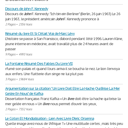
Discours de John F. Kennedy
Discours de
John
F. Kennedy: "Ich bin ein Berliner" (Berlin, 26 juin 1963) Le 26
juin 1963, le président américain
John
F. Kennedy prononce à
2 Pages
•
2356 Vues
Résumé du livre Et Si C'était Vrai de Marc Lévy
L'histoire se passe à San Fransisco, d'abord pendant l'été 1996. Lauren Kline,
jeune interne en médecine, avait travaillé plus de 24 heures avant de
passer
9 Pages
•
4993 Vues
La Fontaine Résumé Des Fables Du Livre VII
rfumé son palais et quand l’ours arriva il se boucha le nez. Le lion l’envoya
aux enfers. Une flatterie d’un singe ne lui plut pas
3 Pages
•
19684 Vues
Argumentation sur la citation " Un Livre Doit Etre La Hache Qui Brise La Mer
Gelée En Nous" de Kafka
Dissertation française. Franz Kafka « Un
livre
doit-être la hache qui brise la
mer gelée en nous » Un
livre
nous permet d’ouvrir les yeux,
2 Pages
•
7552 Vues
Le Coton Et Mondialisation - Lien Avec Livre D'eric Orsenna
Quelle image avez-nous de l'Afrique ?.» Une multitude certes , mais très peu