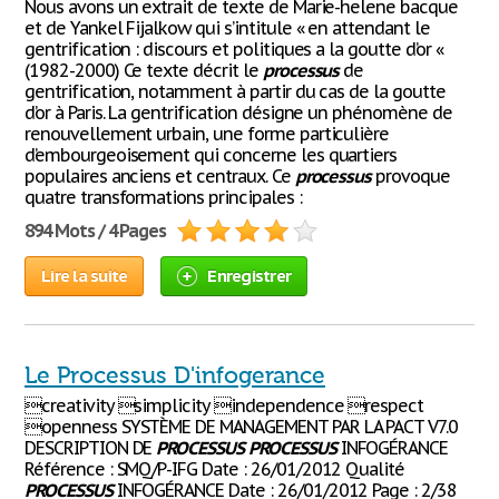
Nous avons un extrait de texte de Marie-helene bacque
et de Yankel Fijalkow qui s’intitule « en attendant le
gentrification : discours et politiques a la goutte d’or «
(1982-2000) Ce texte décrit le
processus
de
gentrification, notamment à partir du cas de la goutte
d’or à Paris. La gentrification désigne un phénomène de
renouvellement urbain, une forme particulière
d’embourgeoisement qui concerne les quartiers
populaires anciens et centraux. Ce
processus
provoque
quatre transformations principales :
894 Mots / 4 Pages
Lire la suite
Enregistrer
Le Processus D'infogerance
creativity simplicity independence respect
openness SYSTÈME DE MANAGEMENT PAR LA PACT V7.0
DESCRIPTION DE
PROCESSUS
PROCESSUS
INFOGÉRANCE
Référence : SMQ/P-IFG Date : 26/01/2012 Qualité
PROCESSUS
INFOGÉRANCE Date : 26/01/2012 Page : 2/38