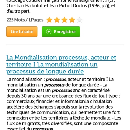
«blocage culturel français sur le renseignement » (cf.,
Christian Harbulot et Jean Pichot-Duclos (1996, p2)), et
d’autre part,
225 Mots / 1 Pages
Lire la suite
Enregistrer
La Mondialisation processus, acteur et
territoire I La mondialisation un
processus de longue durée
La mondialisation :
processus
, acteur et territoire I La
mondialisation un
processus
de longue durée - La
mondialisation est un
processus
ancien caractérisé
depuis 30 ans par une croissance des flux de tout type :
commerciaux, financier et information.la circulation
accéléré des échanges s’appuis sur la révolution des
techniques de communication, qui permettent une fort
connexion entre les territoires a l’échelle mondiale. - Les
flux de migrants, très diversifiés, sont une composante
essentiel du
processus
.