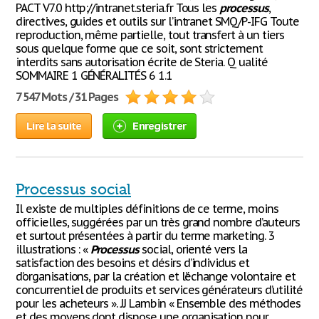
PACT V7.0 http://intranet.steria.fr Tous les
processus
,
directives, guides et outils sur l’intranet SMQ/P-IFG Toute
reproduction, même partielle, tout transfert à un tiers
sous quelque forme que ce soit, sont strictement
interdits sans autorisation écrite de Steria. Q ualité
SOMMAIRE 1 GÉNÉRALITÉS 6 1.1
7 547 Mots / 31 Pages
Lire la suite
Enregistrer
Processus social
Il existe de multiples définitions de ce terme, moins
officielles, suggérées par un très grand nombre d’auteurs
et surtout présentées à partir du terme marketing. 3
illustrations : «
Processus
social, orienté vers la
satisfaction des besoins et désirs d’individus et
d’organisations, par la création et l’échange volontaire et
concurrentiel de produits et services générateurs d’utilité
pour les acheteurs ». JJ Lambin « Ensemble des méthodes
et des moyens dont dispose une organisation pour