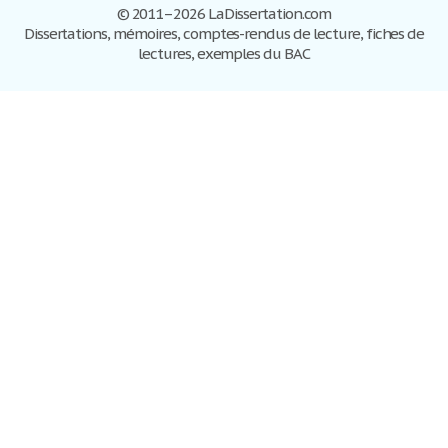
© 2011–2026 LaDissertation.com
Dissertations, mémoires, comptes-rendus de lecture, fiches de
lectures, exemples du BAC
Dissertations
S'inscrire
Se connecter
Foire aux questions
Contactez-nous
Plan du site
Politique de confidentialité
Conditions d'utilisation