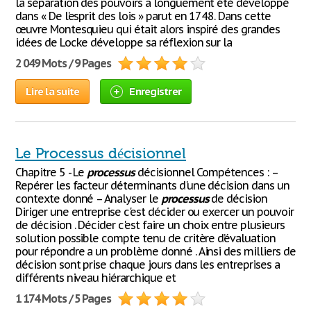
la séparation des pouvoirs a longuement été développé
dans « De l’esprit des lois » parut en 1748. Dans cette
œuvre Montesquieu qui était alors inspiré des grandes
idées de Locke développe sa réflexion sur la
2 049 Mots / 9 Pages
Lire la suite
Enregistrer
Le Processus décisionnel
Chapitre 5 - Le
processus
décisionnel Compétences : –
Repérer les facteur déterminants d'une décision dans un
contexte donné – Analyser le
processus
de décision
Diriger une entreprise c'est décider ou exercer un pouvoir
de décision . Décider c'est faire un choix entre plusieurs
solution possible compte tenu de critère d’évaluation
pour répondre a un problème donné . Ainsi des milliers de
décision sont prise chaque jours dans les entreprises a
différents niveau hiérarchique et
1 174 Mots / 5 Pages