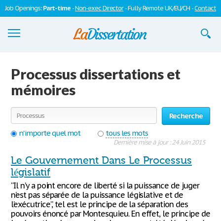
Job Openings:
Part-time
-
Non-exec Director
- Fully Remote UK/EU/CH -
Contact
Dissertations
Processus dissertations et
S'inscrire
mémoires
Se connecter
Recherche
Contactez-nous
n'importe quel mot
tous les mots
Dernière mise à jour : 24 Juin 2015
Le Gouvernement Dans Le Processus
législatif
“Il n’y a point encore de liberté si la puissance de juger
n’est pas séparée de la puissance législative et de
l’exécutrice”, tel est le principe de la séparation des
pouvoirs énoncé par Montesquieu. En effet, le principe de