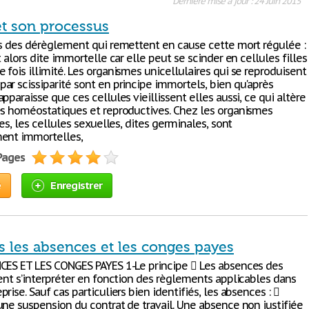
Dernière mise à jour : 24 Juin 2015
et son processus
is des dérèglement qui remettent en cause cette mort régulée :
t alors dite immortelle car elle peut se scinder en cellules filles
fois illimité. Les organismes unicellulaires qui se reproduisent
ar scissiparité sont en principe immortels, bien qu'après
pparaisse que ces cellules vieillissent elles aussi, ce qui altère
és homéostatiques et reproductives. Chez les organismes
res, les cellules sexuelles, dites germinales, sont
ent immortelles,
 Pages
e
Enregistrer
s les absences et les conges payes
CES ET LES CONGES PAYES 1-Le principe  Les absences des
vent s’interpréter en fonction des règlements applicables dans
rise. Sauf cas particuliers bien identifiés, les absences : 
une suspension du contrat de travail. Une absence non justifiée