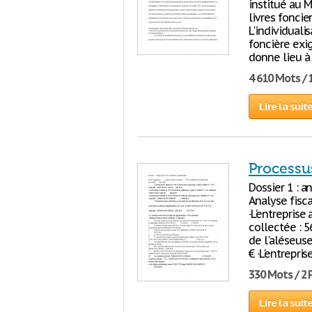
institué au 
livres foncie
L'individual
foncière exig
donne lieu à 
4 610 Mots / 
Lire la suit
Processus
Dossier 1 : a
Analyse fisc
∙L'entreprise
collectée : 5
de l'aléseus
€ ∙L'entrepri
330 Mots / 2
Lire la suit