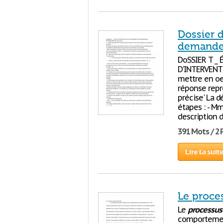
Dossier d
demandes
DoSSIER T _
D'INTERVENTI
mettre en oe
réponse repr
précise' La 
étapes : - M
description 
391 Mots / 2
Lire la suit
Le proces
Le
processus
comportement