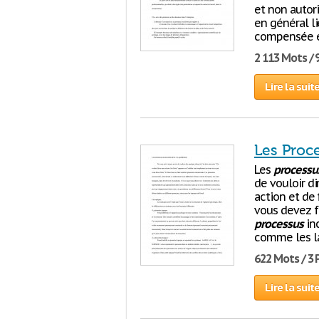
et non autori
en général li
compensée en
2 113 Mots / 
Lire la suit
Les Proc
Les
processu
de vouloir di
action et de
vous devez fa
processus
inc
comme les la
622 Mots / 3
Lire la suit