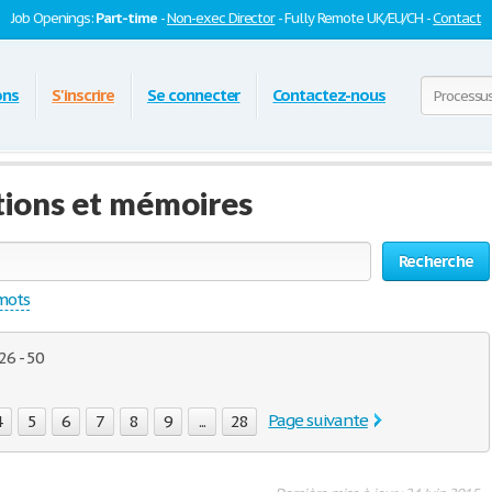
Job Openings:
Part-time
-
Non-exec Director
- Fully Remote UK/EU/CH -
Contact
ons
S'inscrire
Se connecter
Contactez-nous
tions et mémoires
Recherche
 mots
26 - 50
Page suivante
4
5
6
7
8
9
...
28