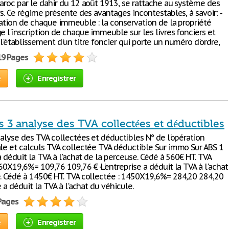
Maroc par le dahir du 12 août 1913, se rattache au système des
rs. Ce régime présente des avantages incontestables, à savoir: -
isation de chaque immeuble : la conservation de la propriété
e l'inscription de chaque immeuble sur les livres fonciers et
l'établissement d'un titre foncier qui porte un numéro d'ordre,
19 Pages
e
Enregistrer
 3 analyse des TVA collectées et déductibles
nalyse des TVA collectées et déductibles N° de l'opération
ale et calculs TVA collectée TVA déductible Sur immo Sur ABS 1
 a déduit la TVA à l'achat de la perceuse. Cédé à 560€ HT. TVA
60X19,6%= 109,76 109,76 € ∙L'entreprise a déduit la TVA à l'achat
e. Cédé à 1450€ HT. TVA collectée : 1450X19,6%= 284,20 284,20
se a déduit la TVA à l'achat du véhicule.
 Pages
e
Enregistrer