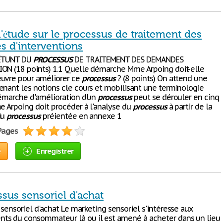
'étude sur le processus de traitement des
 d'interventions
 ÉTUNT DU
PROCESSUS
DE TRAITEMENT DES DEMANDES
ON (18 points) 1.1 Quelle démarche Mme Arpoing doit-elle
uvre pour améliorer ce
processus
? (8 points) On attend une
enant les notions cle cours et mobilisant une terminologie
démarche d'amélioration d'un
processus
peut se dérouler en cinq
me Arpoing doit procéder à l'analyse du
processus
à partir de la
du
processus
préientée en annexe 1
 Pages
e
Enregistrer
sus sensoriel d'achat
sensoriel d'achat Le marketing sensoriel s'intéresse aux
s du consommateur là ou il est amené à acheter dans un lieu