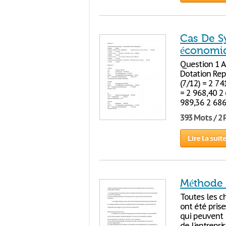
Cas De S
économiq
Question 1 
Dotation Repr
(7/12) = 2 74
= 2 968,40 2 
989,36 2 686,
393 Mots / 2
Lire la suit
Méthode 
Toutes les ch
ont été prise
qui peuvent 
de l'entrepri