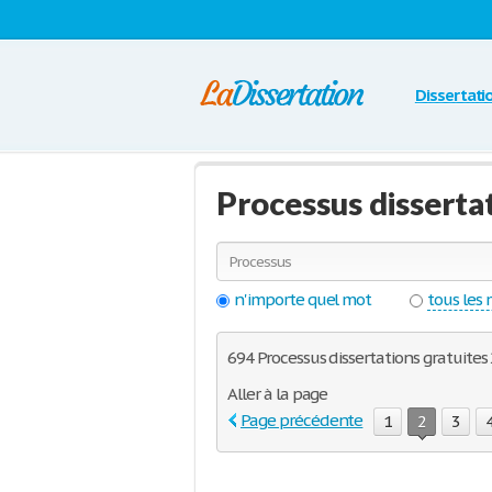
Dissertati
Processus disserta
n'importe quel mot
tous les
694 Processus dissertations gratuites 
Aller à la page
Page précédente
1
2
3