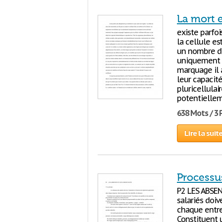
La mort 
existe parfo
la cellule es
un nombre de 
uniquement p
marquage il a
leur capacit
pluricellulai
potentiellem
638 Mots / 3
Lire la suit
Processu
P2 LES ABSEN
salariés doi
chaque entrep
Constituent 