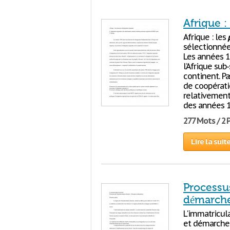
Afrique :
Afrique : les
sélectionnée
Les années 
l’Afrique su
continent. P
de coopératio
relativement 
des années 
277 Mots / 2
Lire la suit
Processus
démarch
L'immatricul
et démarches