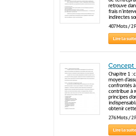
retrouve dans
frais n'inter
indirectes so
407 Mots / 2
Lire la suit
Concept 
Chapitre 1 :
moyen d'assu
confrontés à
contribue à 
principes d'o
indispensabl
obtenir cette
276 Mots / 2
Lire la suit