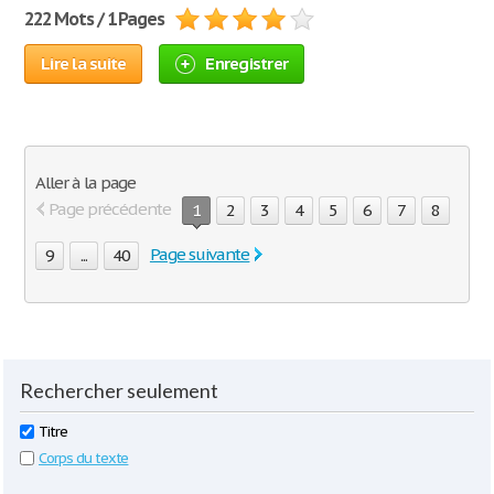
222 Mots / 1 Pages
Lire la suite
Enregistrer
Aller à la page
Page précédente
1
2
3
4
5
6
7
8
Page suivante
9
...
40
Rechercher seulement
Titre
Corps du texte