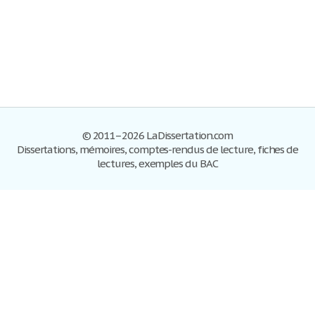
© 2011–2026 LaDissertation.com
Dissertations, mémoires, comptes-rendus de lecture, fiches de
lectures, exemples du BAC
Dissertations
S'inscrire
Se connecter
Foire aux questions
Contactez-nous