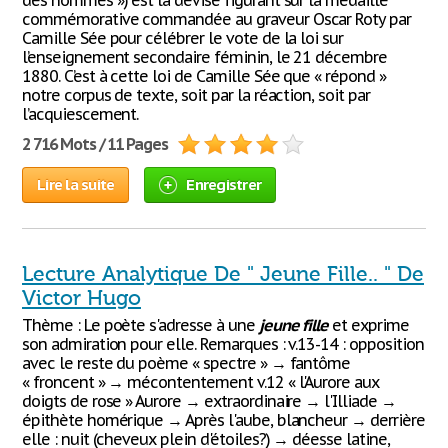
des hommes ») est la devise figurant sur la médaille
commémorative commandée au graveur Oscar Roty par
Camille Sée pour célébrer le vote de la loi sur
l’enseignement secondaire féminin, le 21 décembre
1880. C’est à cette loi de Camille Sée que « répond »
notre corpus de texte, soit par la réaction, soit par
l’acquiescement.
2 716 Mots / 11 Pages
Lire la suite
Enregistrer
Lecture Analytique De " Jeune Fille.. " De
Victor Hugo
Thème : Le poète s'adresse à une
jeune
fille
et exprime
son admiration pour elle. Remarques : v.13-14 : opposition
avec le reste du poème « spectre » → fantôme
« froncent » → mécontentement v.12 « l'Aurore aux
doigts de rose » Aurore → extraordinaire → l'Illiade →
épithète homérique → Après l'aube, blancheur → derrière
elle : nuit (cheveux plein d'étoiles?) → déesse latine,