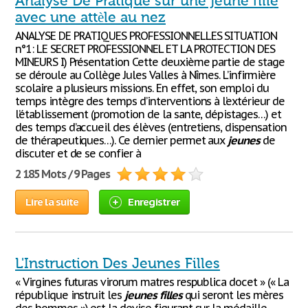
Analyse De Pratique sur une jeune fille
avec une attèle au nez
ANALYSE DE PRATIQUES PROFESSIONNELLES SITUATION
n°1: LE SECRET PROFESSIONNEL ET LA PROTECTION DES
MINEURS I) Présentation Cette deuxième partie de stage
se déroule au Collège Jules Valles à Nîmes. L’infirmière
scolaire a plusieurs missions. En effet, son emploi du
temps intègre des temps d’interventions à l’extérieur de
l’établissement (promotion de la sante, dépistages…) et
des temps d’accueil des élèves (entretiens, dispensation
de thérapeutiques…). Ce dernier permet aux
jeunes
de
discuter et de se confier à
2 185 Mots / 9 Pages
Lire la suite
Enregistrer
L'Instruction Des Jeunes Filles
« Virgines futuras virorum matres respublica docet » (« La
république instruit les
jeunes
filles
qui seront les mères