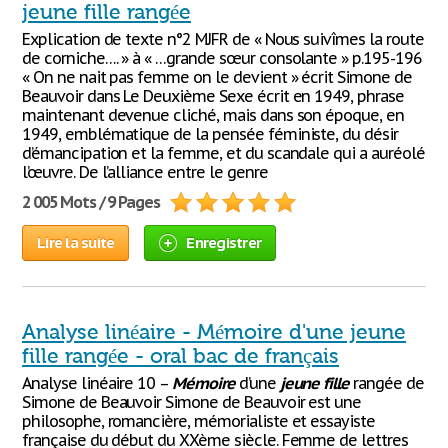
jeune fille rangée
Explication de texte n°2 MJFR de « Nous suivîmes la route
de corniche…. » à « …grande sœur consolante » p.195-196
« On ne nait pas femme on le devient » écrit Simone de
Beauvoir dans Le Deuxième Sexe écrit en 1949, phrase
maintenant devenue cliché, mais dans son époque, en
1949, emblématique de la pensée féministe, du désir
d’émancipation et la femme, et du scandale qui a auréolé
l’œuvre. De l’alliance entre le genre
2 005 Mots / 9 Pages
Lire la suite
Enregistrer
Analyse linéaire - Mémoire d'une jeune
fille rangée - oral bac de français
Analyse linéaire 10 –
Mémoire
d’une
jeune
fille
rangée de
Simone de Beauvoir Simone de Beauvoir est une
philosophe, romancière, mémorialiste et essayiste
française du début du XXème siècle. Femme de lettres