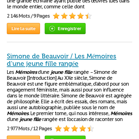
une grande écrivaine ayant publié des œuvres lues dans
le monde entier, comme celle dont
2 146 Mots / 9 Pages
Lire la suite
Enregistrer
Simone de Beauvoir / Les Mémoires
d’une jeune fille rangée
Les
Mémoires
d’une
jeune
fille
rangée – Simone de
Beauvoir [Introduction] Au XXe siècle, Simone de
Beauvoir est une figure emblématique, d’abord pour son
engagement féministe, mais aussi pour son influence
dans le monde littéraire. Simone de Beauvoir est agrégée
de philosophie. Elle a écrit des essais, des romans, mais
aussi une autobiographie, publiée sous le nom de
Mémoires
. Le premier tome, qui nous intéresse,
Mémoires
d’une
jeune
fille
rangée est l’occasion de raconter son
2 977 Mots / 12 Pages