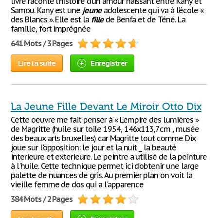
livre raconte l’histoire d’un amour naissant entre Kany et
Samou. Kany est une
jeune
adolescente qui va à l’école «
des Blancs ». Elle est la
fille
de Benfa et de Téné. La
famille, fort imprégnée
641 Mots / 3 Pages
Lire la suite
Enregistrer
La Jeune Fille Devant Le Miroir Otto Dix
Cette oeuvre me fait penser à « L'empire des lumières »
de Magritte (huile sur toile 1954, 146x113,7cm , musée
des beaux arts bruxelles) car Magritte tout comme Dix
joue sur l'opposition: le jour et la nuit _ la beauté
interieure et exterieure. Le peintre a utilisé de la peinture
à l'huile. Cette technique permet ici d'obtenir une large
palette de nuances de gris. Au premier plan on voit la
vieille femme de dos qui a l'apparence
384 Mots / 2 Pages