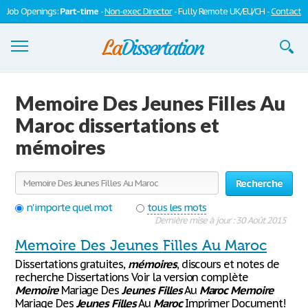
Job Openings:
Part-time
-
Non-exec Director
- Fully Remote UK/EU/CH -
Contact
Dissertations
Memoire Des Jeunes Filles Au
S'inscrire
Maroc dissertations et
mémoires
Se connecter
Contactez-nous
Recherche
n'importe quel mot
tous les mots
Dernière mise à jour : 30 Août 2015
Memoire Des Jeunes Filles Au Maroc
Dissertations gratuites,
mémoires
, discours et notes de
recherche Dissertations Voir la version complète
Memoire
Mariage Des
Jeunes
Filles
Au
Maroc
Memoire
Mariage Des
Jeunes
Filles
Au
Maroc
Imprimer Document!