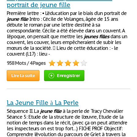
portrait de jeune fille
Première lettre : • L’éducation par le biais d’un portrait de
jeune
fille
Intro : Cécile de Volanges, âgée de 15 ans
débute le roman par une lettre destiné à sa
correspondante. Cécile a été élevée dans un couvent. A
l’époque, on pensait que mettre les
jeunes
filles
dans un
couvent, les couver, leurs empêcheraient de subir les
mœurs de la société.  Lieu de cette éducation : - le
couvent (l.17) : lieu -
958 Mots / 4 Pages
Lire la suite
Enregistrer
La Jeune Fille à La Perle
Séquence II. La
jeune
fille
à la perle de Tracy Chevalier
Séance 5: Etude de la structure de l’œuvre, Etude de la
notion de temps dans le récit, (avec ça on peut attendre
les inspecteurs on est trop fort…) FICHE PROF Objectif:
Comprendre l’évolution du parcours de Griet à travers la