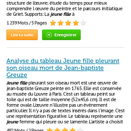
structure de l’œuvre; étude du temps pour mieux
comprendre l œuvre du peintre et le parcours initiatique
de Griet. Supports: La
jeune
fille
à
1 239 Mots / 5 Pages
Lire la suite
Enregistrer
Analyse du tableau Jeune fille pleurant
son oiseau mort de Jean-baptiste
Greuze
Jeune
fille
pleurant son oiseau mort est une œuvre de
jean-baptiste Greuze peinte en 1765. Elle est conservée
au musée du Louvre à Paris. C'est un tableau peint sur
toile qui est de taille moyenne (52x45,6 cm). Il est de
forme ovale. L'œuvre n'illustre pas un événement
particulier. Il n'y a pas de textes insérés dans l'image. C'est
une représentation figurative. Le tableau représente une
jeune
femme qui pleure ou se lamente. L'artiste a choisit
482 Mots / 2 Pages