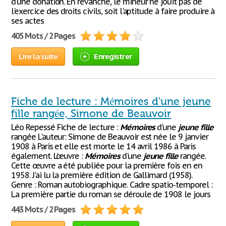
d'une donation. En revanche, le mineur ne jouit pas de
l'exercice des droits civils, soit l'aptitude à faire produire à
ses actes
405 Mots / 2 Pages
Lire la suite
Enregistrer
Fiche de lecture : Mémoires d'une jeune
fille rangée, Simone de Beauvoir
Léo Repessé Fiche de lecture :
Mémoires
d'une
jeune
fille
rangée L'auteur: Simone de Beauvoir est née le 9 janvier
1908 à Paris et elle est morte le 14 avril 1986 à Paris
également. L’œuvre :
Mémoires
d'une
jeune
fille
rangée.
Cette œuvre a été publiée pour la première fois en en
1958. J'ai lu la première édition de Gallimard (1958).
Genre : Roman autobiographique. Cadre spatio-temporel :
La première partie du roman se déroule de 1908 le jours
443 Mots / 2 Pages