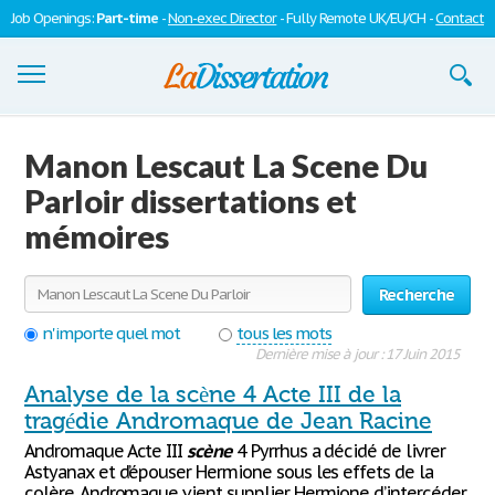
Job Openings:
Part-time
-
Non-exec Director
- Fully Remote UK/EU/CH -
Contact
Dissertations
Manon Lescaut La Scene Du
S'inscrire
Parloir dissertations et
mémoires
Se connecter
Contactez-nous
Recherche
n'importe quel mot
tous les mots
Dernière mise à jour : 17 Juin 2015
Analyse de la scène 4 Acte III de la
tragédie Andromaque de Jean Racine
Andromaque Acte III
scène
4 Pyrrhus a décidé de livrer
Astyanax et d’épouser Hermione sous les effets de la
colère. Andromaque vient supplier Hermione d’intercéder