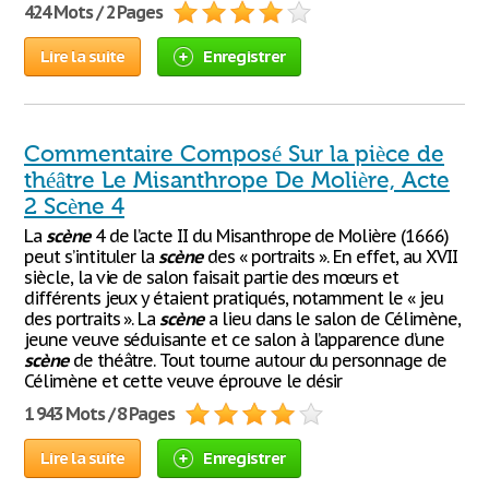
424 Mots / 2 Pages
Lire la suite
Enregistrer
Commentaire Composé Sur la pièce de
théâtre Le Misanthrope De Molière, Acte
2 Scène 4
La
scène
4 de l’acte II du Misanthrope de Molière (1666)
peut s’intituler la
scène
des « portraits ». En effet, au XVII
siècle, la vie de salon faisait partie des mœurs et
différents jeux y étaient pratiqués, notamment le « jeu
des portraits ». La
scène
a lieu dans le salon de Célimène,
jeune veuve séduisante et ce salon à l’apparence d’une
scène
de théâtre. Tout tourne autour du personnage de
Célimène et cette veuve éprouve le désir
1 943 Mots / 8 Pages
Lire la suite
Enregistrer