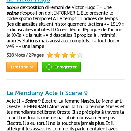
Scène
d’exposition d’Hernani de Victor Hugo. I – Une
scène
d’exposition doit INFORMER 1. Elle présente le
cadre spatio-temporel A. Le temps : Indices de temps
(les didascalies situent historiquement l’action) • « 1519 »
= didascalies initiales  On en déduit l’époque de l’action :
le XVIè • « la nuit » = didascalies  propice à l’intimité,
aux révélations mais aussi aux complots. + « tout dort »
v.49 + « une lampe
328 Mots / 2 Pages
Lire la suite
Enregistrer
Le Mendiany Acte Ii Scene 9
Acte II –
Scène
9 Électre, La femme Narsès, Le Mendiant,
Oreste LE MENDIANT Alors voici la fin. La femme Narsès et
les mendiants délièrent Oreste. Il se précipita à travers la
cour. Il ne toucha même pas, il n’embrassa même pas
Électre. Il a eu tort. Il ne la touchera jamais plus. Et il
atteignit les assassins comme ils parlementaient avec