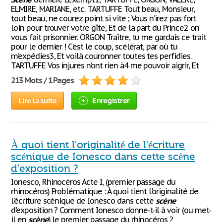
ELMIRE, MARIANE, etc. TARTUFFE Tout beau, Monsieur,
tout beau, ne courez point si vite ; Vous n’irez pas fort
loin pour trouver votre gîte, Et de la part du Prince2 on
vous fait prisonnier. ORGON Traître, tu me gardais ce trait
pour le dernier ! C’est le coup, scélérat, par où tu
m’expédies3, Et voilà couronner toutes tes perfidies.
TARTUFFE Vos injures n’ont rien à4 me pouvoir aigrir, Et
213 Mots / 1 Pages
Lire la suite
Enregistrer
À quoi tient l'originalité de l'écriture
scénique de Ionesco dans cette scène
d'exposition ?
Ionesco, Rhinocéros Acte I, (premier passage du
rhinocéros) Problématique : À quoi tient l'originalité de
l'écriture scénique de Ionesco dans cette
scène
d'exposition ? Comment Ionesco donne-t-il à voir (ou met-
il en
scène
) le premier passage du rhinocéros ?