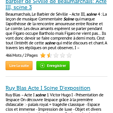
barbier de Séville de Beaumarchais: Acte
III, scène 3
Beaumarchais, Le Barbier de Séville – Acte III,
scène
4 : La
leçon de musique Commentaire
Scène
qui marque
l’apothéose de la rencontre amoureuse entre Rosine et
Le comte. Les deux amants espèrent se parler pendant
que Figaro occupe Bartholo mais Figaro ne vient pas… Ils
vont donc devoir se faire comprendre à demi mots. C’est
tout l’intérêt de cette
scène
qui mêle discours et chant. A
travers les répliques on peut observer... I –
466 Mots / 2 Pages
Lire la suite
Enregistrer
Ruy Blas Acte I Scène D'exposition
Ruy Blas – Acte I
scène
1 Victor Hugo I - Présentation de
l’espace On découvre l’espace grâce à la première
didascalie : - palais royal = tragédie classique - Espace
clos et immense - Impression de luxe - Objet et divers