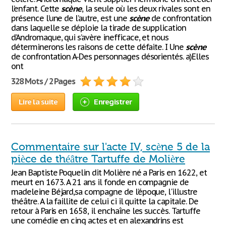
l’enfant. Cette
scène
, la seule où les deux rivales sont en
présence l’une de l’autre, est une
scène
de confrontation
dans laquelle se déploie la tirade de supplication
d’Andromaque, qui s’avère inefficace, et nous
déterminerons les raisons de cette défaite. I Une
scène
de confrontation A-Des personnages désorientés. a)Elles
ont
328 Mots / 2 Pages
Lire la suite
Enregistrer
Commentaire sur l'acte IV, scène 5 de la
pièce de théâtre Tartuffe de Molière
Jean Baptiste Poquelin dit Molière né a Paris en 1622, et
meurt en 1673. A 21 ans il fonde en compagnie de
madeleine Béjard,sa compagne de l’époque, l'illustre
théâtre. A la faillite de celui ci il quitte la capitale. De
retour à Paris en 1658, il enchaîne les succès. Tartuffe
une comédie en cinq actes et en alexandrins est