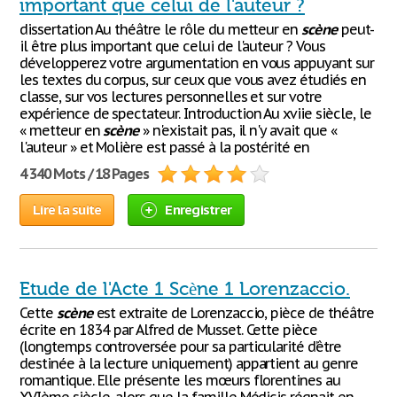
important que celui de l'auteur ?
dissertation Au théâtre le rôle du metteur en
scène
peut-
il être plus important que celui de l'auteur ? Vous
développerez votre argumentation en vous appuyant sur
les textes du corpus, sur ceux que vous avez étudiés en
classe, sur vos lectures personnelles et sur votre
expérience de spectateur. Introduction Au xviie siècle, le
« metteur en
scène
» n'existait pas, il n'y avait que «
l'auteur » et Molière est passé à la postérité en
4 340 Mots / 18 Pages
Lire la suite
Enregistrer
Etude de l'Acte 1 Scène 1 Lorenzaccio.
Cette
scène
est extraite de Lorenzaccio, pièce de théâtre
écrite en 1834 par Alfred de Musset. Cette pièce
(longtemps controversée pour sa particularité d’être
destinée à la lecture uniquement) appartient au genre
romantique. Elle présente les mœurs florentines au