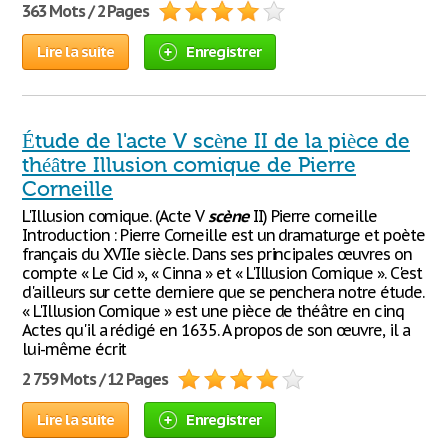
363 Mots / 2 Pages
Lire la suite
Enregistrer
Étude de l'acte V scène II de la pièce de
théâtre Illusion comique de Pierre
Corneille
L'Illusion comique. (Acte V
scène
II) Pierre corneille
Introduction : Pierre Corneille est un dramaturge et poète
français du XVIIe siècle. Dans ses principales œuvres on
compte « Le Cid », « Cinna » et « L'Illusion Comique ». C'est
d'ailleurs sur cette derniere que se penchera notre étude.
« L'Illusion Comique » est une pièce de théâtre en cinq
Actes qu'il a rédigé en 1635. A propos de son œuvre, il a
lui-même écrit
2 759 Mots / 12 Pages
Lire la suite
Enregistrer