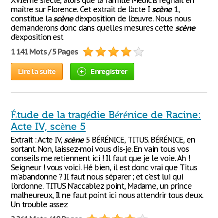
XVIème siècle, alors que la famille Médicis régnait en
maître sur Florence. Cet extrait de l’acte I
scène
1,
constitue la
scène
d’exposition de l’œuvre. Nous nous
demanderons donc dans quelles mesures cette
scène
d’exposition est
1 141 Mots / 5 Pages
Lire la suite
Enregistrer
Étude de la tragédie Bérénice de Racine:
Acte IV, scène 5
Extrait : Acte IV,
scène
5 BÉRÉNICE, TITUS. BÉRÉNICE, en
sortant. Non, laissez-moi vous dis-je. En vain tous vos
conseils me retiennent ici ! Il faut que je le voie. Ah !
Seigneur ! vous voici. Hé bien, il est donc vrai que Titus
m'abandonne ? II faut nous séparer ; et c'est lui qui
l'ordonne. TITUS N'accablez point, Madame, un prince
malheureux, Il ne faut point ici nous attendrir tous deux.
Un trouble assez