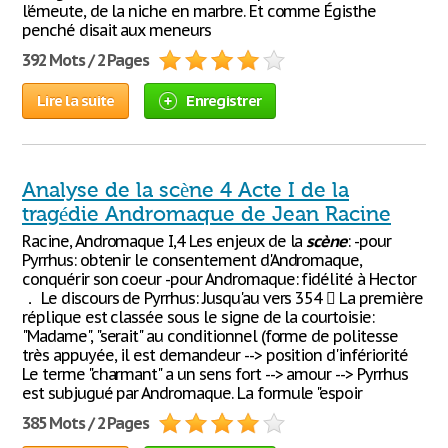
l’émeute, de la niche en marbre. Et comme Égisthe
penché disait aux meneurs
392 Mots / 2 Pages
Lire la suite
Enregistrer
Analyse de la scène 4 Acte I de la
tragédie Andromaque de Jean Racine
Racine, Andromaque I,4 Les enjeux de la
scène
: -pour
Pyrrhus: obtenir le consentement d'Andromaque,
conquérir son coeur -pour Andromaque: fidélité à Hector
． Le discours de Pyrrhus: Jusqu'au vers 354  La première
réplique est classée sous le signe de la courtoisie:
"Madame", "serait" au conditionnel (forme de politesse
très appuyée, il est demandeur --> position d'infériorité
Le terme "charmant" a un sens fort --> amour --> Pyrrhus
est subjugué par Andromaque. La formule "espoir
385 Mots / 2 Pages