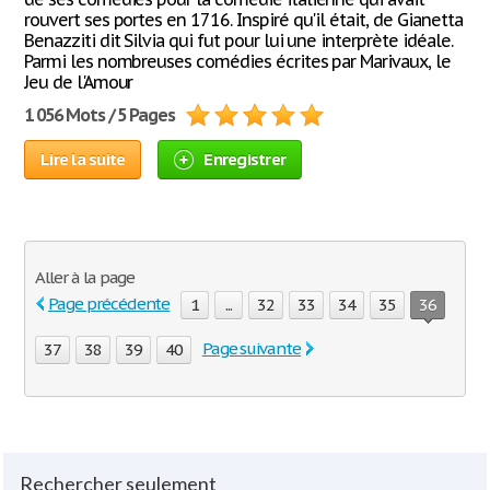
rouvert ses portes en 1716. Inspiré qu'il était, de Gianetta
Benazziti dit Silvia qui fut pour lui une interprète idéale.
Parmi les nombreuses comédies écrites par Marivaux, le
Jeu de l'Amour
1 056 Mots / 5 Pages
Lire la suite
Enregistrer
Aller à la page
Page précédente
1
...
32
33
34
35
36
Page suivante
37
38
39
40
Rechercher seulement