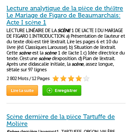
Lecture analytique de la pièce de théâtre
Le Mariage de Figaro de Beaumarchais:
Acte I scène 1
LECTURE LINÉAIRE DE LA
SCÈNE
1 DE L’ACTE I DU MARIAGE
DE FIGARO I. INTRODUCTION. a) Présentation de l’auteur et
du texte d’où est tiré l’extrait. Lire les pages 6 et 10 du
livre (éd. Classiques Larousse). b) Situation de l’extrait.
Cette
scène
est la
scène
1 de l’acte I. c) Idée directrice du
texte. C’est une
scène
d’exposition. d) Plan de l’extrait.
Après une didascalie initiale, la
scène
, assez longue,
s’étale sur 97 lignes
2 802 Mots / 12 Pages
Lire la suite
Enregistrer
Scène dernière de la pièce Tartuffe de
Molière
Scène
dernière L’exempt1, TARTUFFE, ORGON, VALÈRE,