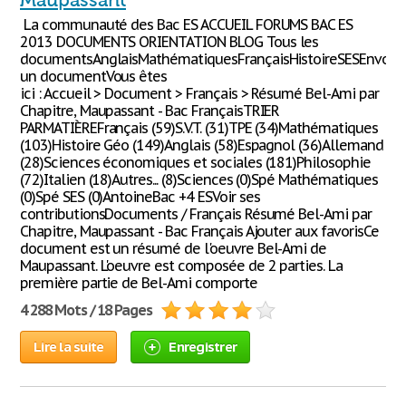
Maupassant
La communauté des Bac ES ACCUEIL FORUMS BAC ES
2013 DOCUMENTS ORIENTATION BLOG Tous les
documentsAnglaisMathématiquesFrançaisHistoireSESEnvoye
un documentVous êtes
ici : Accueil > Document > Français > Résumé Bel-Ami par
Chapitre, Maupassant - Bac FrançaisTRIER
PARMATIÈREFrançais (59)S.V.T. (31)TPE (34)Mathématiques
(103)Histoire Géo (149)Anglais (58)Espagnol (36)Allemand
(28)Sciences économiques et sociales (181)Philosophie
(72)Italien (18)Autres... (8)Sciences (0)Spé Mathématiques
(0)Spé SES (0)AntoineBac +4 ESVoir ses
contributionsDocuments / Français Résumé Bel-Ami par
Chapitre, Maupassant - Bac Français Ajouter aux favorisCe
document est un résumé de l'oeuvre Bel-Ami de
Maupassant. L'oeuvre est composée de 2 parties. La
première partie de Bel-Ami comporte
4 288 Mots / 18 Pages
Lire la suite
Enregistrer