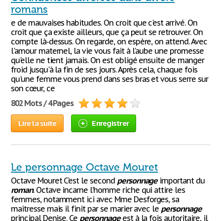
romans
e de mauvaises habitudes. On croit que c'est arrivé. On
croit que ça existe ailleurs, que ça peut se retrouver. On
compte là-dessus. On regarde, on espère, on attend. Avec
l'amour maternel, la vie vous fait à l'aube une promesse
qu'elle ne tient jamais. On est obligé ensuite de manger
froid jusqu'à la fin de ses jours. Après cela, chaque fois
qu'une femme vous prend dans ses bras et vous serre sur
son cœur, ce
802 Mots / 4 Pages
Lire la suite
Enregistrer
Le personnage Octave Mouret
Octave Mouret C’est le second
personnage
important du
roman
. Octave incarne l’homme riche qui attire les
femmes, notamment ici avec Mme Desforges, sa
maitresse mais il finit par se marier avec le
personnage
principal Denise. Ce
personnage
est à la fois autoritaire, il