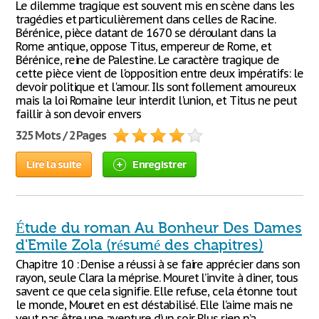
Le dilemme tragique est souvent mis en scène dans les
tragédies et particulièrement dans celles de Racine.
Bérénice, pièce datant de 1670 se déroulant dans la
Rome antique, oppose Titus, empereur de Rome, et
Bérénice, reine de Palestine. Le caractère tragique de
cette pièce vient de l'opposition entre deux impératifs: le
devoir politique et l'amour. Ils sont follement amoureux
mais la loi Romaine leur interdit l'union, et Titus ne peut
faillir à son devoir envers
325 Mots / 2 Pages
Lire la suite
Enregistrer
Étude du roman Au Bonheur Des Dames
d'Emile Zola (résumé des chapitres)
Chapitre 10 : Denise a réussi à se faire apprécier dans son
rayon, seule Clara la méprise. Mouret l’invite à diner, tous
savent ce que cela signifie. Elle refuse, cela étonne tout
le monde, Mouret en est déstabilisé. Elle l’aime mais ne
veut pas être une aventure d’un soir. Plus rien n’a