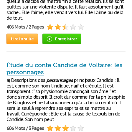
qu'elle a décidé de mettre fin à cette relation. Ils se sont
quittés sur une violente dispute. Il faut absolument qu'il
sache... Elle l'aime, elle venait vers lui. Elle l'aime au-delà
de tout.
406 Mots / 2 Pages
Lire la suite
Enregistrer
Étude du conte Candide de Voltaire: les
personnages
a) Descriptions des
personnages
principaux Candide : Il
est, comme son nom l’indique, naïf et crédule. Il est
transparent : " sa physionomie annonçait son âme " et
donc simple d’esprit. Il croit dur comme fer la philosophie
de Pangloss et ne l’abandonnera qu’a la fin du récit où il
sera le seul à reprendre ses esprits et se mettre au
travail. Cunéguonde : Elle est la cause de l’expulsion de
Candide. Son nom peut
606 Mots / 3 Pages