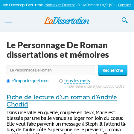
Job Openings:
Part-time
-
Non-exec Director
- Fully Remote UK/EU/CH -
Contact
Dissertations
Le Personnage De Roman
S'inscrire
dissertations et mémoires
Se connecter
Recherche
Contactez-nous
n'importe quel mot
tous les mots
Dernière mise à jour : 23 Juin 2015
Fiche de lecture d'un roman d'Andrée
Chedid
Dans une ville en guerre, coupée en deux, Marie est
blessée par une balle venue se loger non loin du coeur.
Elle veut faire parvenir un message à Steph. Il l'attend là-
bas, de l'autre côté. Si personne ne le prévient, il croira