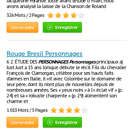
Jacqueline Mirande. Juste avant l’étude d’Yvain, nous
avons analysé la laisse de la Chanson de Roland
326 Mots / 2 Pages
Lire la suite
Enregistrer
Rouge Bresil Personnages
6 2. ÉTUDE DES
PERSONNAGES
Personnages
principaux a)
Just Just a 15 ans lorsque débute le récit. Fils du chevalier
François de Clamorgan, célèbre pour ses hauts faits
d’armes en Italie, il vit avec Colombe sur le domaine de
leur père, dont ils n’ont plus de nouvelles depuis de
nombreuses années. Ses « yeux noirs » à l’« éclat vif » (p.
24) et sa « robuste charpente » (p. 29) alimentent son
charme et
1 013 Mots / 5 Pages
Lire la suite
Enregistrer