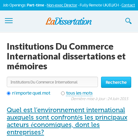
Job Openings:
Part-time
-
Non-exec Director
- Fully Remote UK/EU/CH -
Contact
Dissertations
Institutions Du Commerce
S'inscrire
International dissertations et
mémoires
Se connecter
Contactez-nous
Recherche
n'importe quel mot
tous les mots
Dernière mise à jour : 24 Juin 2015
Quel est l’environnement international
auxquels sont confrontés les principaux
acteurs économiques, dont les
entreprises?