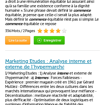
a droit à une rémunération équitable lui assurant ainsi
qu’à sa famille une existence conforme à la dignité
humaine ». Si une phrase devait définir le
commerce
équitable, je pense que celle-ci serait la plus adapté.
Mais définir le
commerce
équitable n’est pas si simple. Le
commerce
équitable ce repose
356 Mots / 2 Pages
Lire la suite
Enregistrer
Marketing Etudes : Analyse interne et
externe de l’hypermarché
I/ Marketing Etudes : 1) Analyse
interne
et externe de
l’hypermarché : a)
Internes
: Forces Faiblesses -
Expérience : premier magasin créé en 1961 par Gérard
Mulliez - Différences entre les deux cultures dans les
marchés internationaux qui provoquent leur méfiance -
Décentralisation : meilleure réactivité et adaptabilité,
plus d’efficacité - Optimisation de deux logistiques et
systèmes d’information Manque de fiabilité des