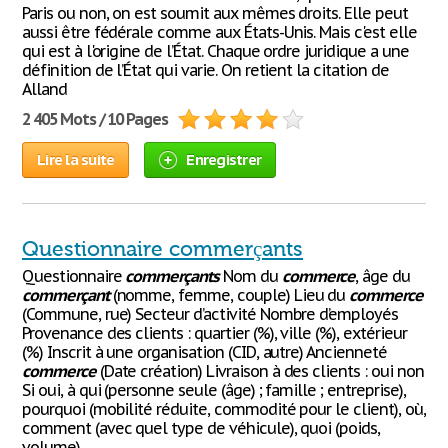
Paris ou non, on est soumit aux mêmes droits. Elle peut
aussi être fédérale comme aux États-Unis. Mais c'est elle
qui est à l'origine de l’État. Chaque ordre juridique a une
définition de l’État qui varie. On retient la citation de
Alland
2 405 Mots / 10 Pages
Lire la suite
Enregistrer
Questionnaire commerçants
Questionnaire
commerçants
Nom du
commerce
, âge du
commerçant
(nomme, femme, couple) Lieu du
commerce
(Commune, rue) Secteur d’activité Nombre d’employés
Provenance des clients : quartier (%), ville (%), extérieur
(%) Inscrit à une organisation (CID, autre) Ancienneté
commerce
(Date création) Livraison à des clients : oui non
Si oui, à qui (personne seule (âge) ; famille ; entreprise),
pourquoi (mobilité réduite, commodité pour le client), où,
comment (avec quel type de véhicule), quoi (poids,
volume),