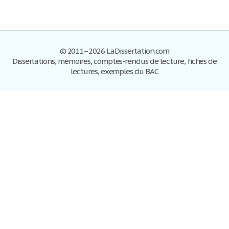
© 2011–2026 LaDissertation.com
Dissertations, mémoires, comptes-rendus de lecture, fiches de
lectures, exemples du BAC
Dissertations
S'inscrire
Se connecter
Foire aux questions
Contactez-nous
Plan du site
Politique de confidentialité