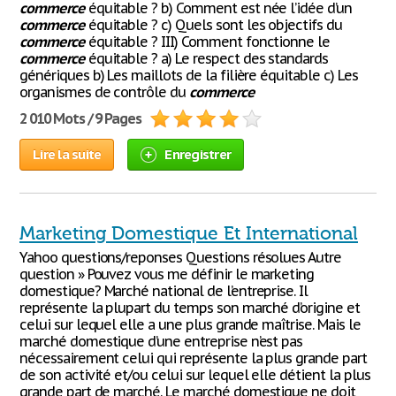
commerce
équitable ? b) Comment est née l’idée d’un
commerce
équitable ? c) Quels sont les objectifs du
commerce
équitable ? III) Comment fonctionne le
commerce
équitable ? a) Le respect des standards
génériques b) Les maillots de la filière équitable c) Les
organismes de contrôle du
commerce
2 010 Mots / 9 Pages
Lire la suite
Enregistrer
Marketing Domestique Et International
Yahoo questions/reponses Questions résolues Autre
question » Pouvez vous me définir le marketing
domestique? Marché national de l’entreprise. Il
représente la plupart du temps son marché d’origine et
celui sur lequel elle a une plus grande maîtrise. Mais le
marché domestique d’une entreprise n’est pas
nécessairement celui qui représente la plus grande part
de son activité et/ou celui sur lequel elle détient la plus
grande part de marché. Le marché domestique ne doit