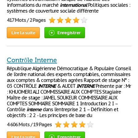
informations du marché
international
Politiques sociales :
systèmes de couverture sociale différente
417 Mots / 2 Pages
Lire la suite
Enregistrer
Contrôle Interne
République Algérienne Démocratique & Populaire Conseil
de l’ordre national des experts comptables, commissaires
aux comptes & comptables agrées Rapport de stage N° :
03 CONTRÖLE
INTERNE
& AUDIT
INTERNE
Présente par : Mr
: KHUOMERI ALI COMMISSAIRE AUX COMPTES Stagiaire
Maître de stage : JAMEL SOUKEUR COMMISSAIRE AUX
COMPTES SOMMAIRE SOMMAIRE 1 Introduction 2 I –
Contrôle
interne
dans l’entreprise 2 1 – Définition et
objectifs : 2 2 - Les principes de base du
4 606 Mots / 19 Pages
Lire la suite
Enregistrer