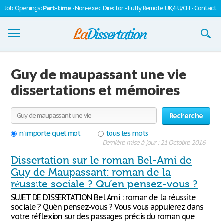
Job Openings:
Part-time
-
Non-exec Director
- Fully Remote UK/EU/CH -
Contact
Dissertations
Guy de maupassant une vie
S'inscrire
dissertations et mémoires
Se connecter
Recherche
Contactez-nous
n'importe quel mot
tous les mots
Dernière mise à jour : 21 Octobre 2016
Dissertation sur le roman Bel-Ami de
Guy de Maupassant: roman de la
réussite sociale ? Qu’en pensez-vous ?
SUJET DE DISSERTATION Bel Ami : roman de la réussite
sociale ? Qu’en pensez-vous ? Vous vous appuierez dans
votre réflexion sur des passages précis du roman que