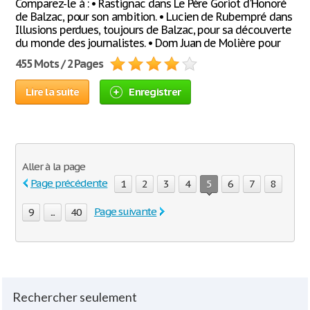
Comparez-le à : • Rastignac dans Le Père Goriot d'Honoré
de Balzac, pour son ambition. • Lucien de Rubempré dans
Illusions perdues, toujours de Balzac, pour sa découverte
du monde des journalistes. • Dom Juan de Molière pour
455 Mots / 2 Pages
Lire la suite
Enregistrer
Aller à la page
Page précédente
1
2
3
4
5
6
7
8
Page suivante
9
...
40
Rechercher seulement