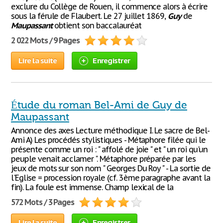
exclure du Collège de Rouen, il commence alors à écrire
sous la férule de Flaubert. Le 27 juillet 1869,
Guy
de
Maupassant
obtient son baccalauréat
2 022 Mots / 9 Pages
Lire la suite
Enregistrer
Étude du roman Bel-Ami de Guy de
Maupassant
Annonce des axes Lecture méthodique I. Le sacre de Bel-
Ami A) Les procédés stylistiques - Métaphore filée qui le
présente comme un roi : " affolé de joie " et " un roi qu'un
peuple venait acclamer ". Métaphore préparée par les
jeux de mots sur son nom " Georges Du Roy " - La sortie de
l'Eglise = procession royale (cf. 3ème paragraphe avant la
fin). La foule est immense. Champ lexical de la
572 Mots / 3 Pages
Lire la suite
Enregistrer