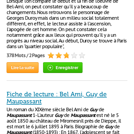
Lorsque l'on compare le début et la fin de l'oeuvre de
Bel-Ami, on peut constater qu'il y a beaucoup de
changements. Nous retrouvons le personnage de
Georges Duroy mais dans un milieu social totalement
différent, en effet, le lecteur assiste à l'ascension,
l'apogée de cet homme. On peut constater cela
notamment grâce aux lieux qui prouvent qu'il y a un
progrès au niveau social. Au début, Duroy se trouve à Paris
dans un "quartier populaire",
378 Mots / 2 Pages
Lire la suite
Enregistrer
Fiche de lecture : Bel Ami, Guy de
Maupassant
Un roman du XIXème siècle Bel Ami de
Guy
de
Maupassant
1- L'auteur
Guy
de
Maupassant
est né le 5
août 1850 au château de Miromesnil près de Dieppe, il
est mort le 6 juillet 1893 à Paris. Biographie de
Guy
de
Maupassant
(1850-1893) : En 1867, l'adolescent se fait