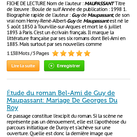
FICHE DE LECTURE Nom de l'auteur :
MAUPASSANT
Titre
de l’œuvre : Boule de suif Année de publication : 1998 1.
Biographie rapide de l'auteur :
Guy
de
Maupassant
, de son
vrai nom Henry-René-Albert-
Guy
de
Maupassant
est né le
5 août 1850 à Tourville-sur-Arques et mort le 6 juillet
1893 à Paris. C'est un écrivain français. Il marque la
littérature française par ses six romans dont Bel-Ami en
1885. Mais surtout par ses nouvelles comme
1 138 Mots / 5 Pages
Lire la suite
Enregistrer
Étude du roman Bel-Ami de Guy de
Maupassant: Mariage De Georges Du
Roy
Ce passage constitue l'excipit du roman. Si la scène ne
représente pas un dénouement, elle est l'apothéose du
parcours initiatique de Duroy et s'achève sur une
ouverture. Quelle est donc la dernière image que