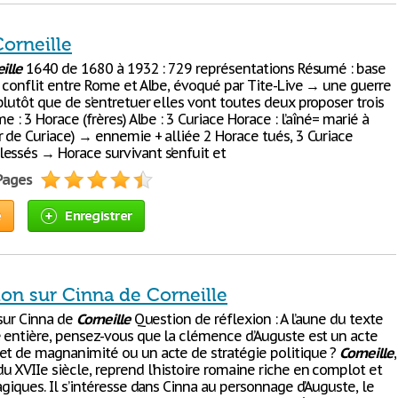
Corneille
ille
1640 de 1680 à 1932 : 729 représentations Résumé : base
= conflit entre Rome et Albe, évoqué par Tite-Live → une guerre
lutôt que de s’entretuer elles vont toutes deux proposer trois
me : 3 Horace (frères) Albe : 3 Curiace Horace : l’aîné= marié à
r de Curiace) → ennemie + alliée 2 Horace tués, 3 Curiace
essés → Horace survivant s’enfuit et
 Pages
e
Enregistrer
ion sur Cinna de Corneille
 sur Cinna de
Corneille
Question de réflexion : A l’aune du texte
e entière, pensez-vous que la clémence d’Auguste est un acte
et de magnanimité ou un acte de stratégie politique ?
Corneille
,
u XVIIe siècle, reprend l’histoire romaine riche en complot et
agiques. Il s’intéresse dans Cinna au personnage d’Auguste, le