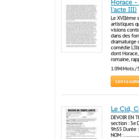
Horace -
l'acte III)
Le XVIIème s
artistiques q
visions cont
dans des form
dramaturge qu
comédie L'Il
dont Horace, 
romaine, rap
1 094 Mots / 
Lire la suit
Le Cid, C
DEVOIR EN T
section : 3e
9h55 Durée :
NOM : ………………