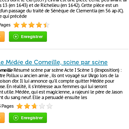
 13 (en 1643) et de Richelieu (en 1642). Cette pièce est un
 d’un passage du traité de Sénèque de Clementia (en 56 ap-JC).
e qui précède
 Pages
e
Enregistrer
e Médée de Corneille, scène par scène
rneille
Résumé scène par scène Acte I Scène 1 (l’exposition) :
re Pollux u ancien amie , ils ont voyagé sur l’Argo lors de la
oison d’or. Il lui annonce qu’il compte quitter Médée pour
e. En réalité, il s’intéresse aux femmes qui lui seront
 utile. Médée, qui est magicienne, a rajeuni le père de Jason
nt du sang neuf. Elle a persuadé ensuite les
5 Pages
e
Enregistrer