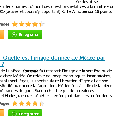
------------------------------------------------------------ Ce devoir se
 deux parties : d’abord des questions relatives à la maîtrise du
lle
(œuvre et cours s’y rapportant) Partie A, notée sur 18 points
 Pages
e
Enregistrer
 : Quelle est l’image donnée de Médée par
 ?
 de la pièce,
Corneille
fait ressortir l’image de la sorcière ou de
e chez Médée. On relève de longs monologues incantatoires,
ants sortilèges, la spectaculaire libération d’Egée et de son
sibilité ou encore la façon dont Médée fuit à la fin de la pièce :
iré par des dragons. Sur un char tiré par des créatures
tel Hadès, dieu des ténèbres s'enfonçant dans les profondeurs
 Pages
e
Enregistrer