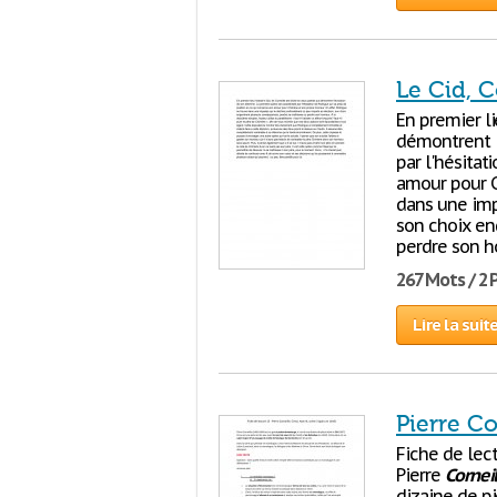
Le Cid, C
En premier lie
démontrent l
par l'hésitat
amour pour C
dans une imp
son choix en
perdre son h
267 Mots / 2
Lire la suit
Pierre Co
Fiche de lect
Pierre
Corneil
dizaine de pi