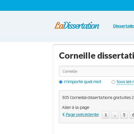
Dissertati
Corneille disserta
n'importe quel mot
tous les
305 Corneille dissertations gratuites 2
Aller à la page
Page précédente
1
...
5