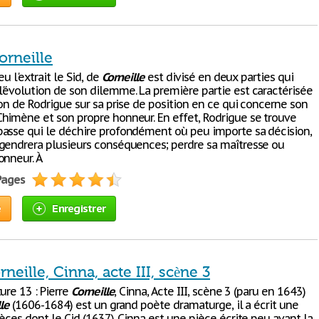
orneille
u l'extrait le Sid, de
Corneille
est divisé en deux parties qui
'évolution de son dilemme. La première partie est caractérisée
ion de Rodrigue sur sa prise de position en ce qui concerne son
himène et son propre honneur. En effet, Rodrigue se trouve
asse qui le déchire profondément où peu importe sa décision,
gendrera plusieurs conséquences; perdre sa maîtresse ou
onneur. À
 Pages
e
Enregistrer
rneille, Cinna, acte III, scène 3
ure 13 : Pierre
Corneille
, Cinna, Acte III, scène 3 (paru en 1643)
le
(1606-1684) est un grand poète dramaturge, il a écrit une
èces dont le Cid (1637). Cinna est une pièce écrite peu avant la