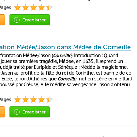
 Pages
e
Enregistrer
ation Médée/Jason dans Médée de Corneille
nfrontation Médée/Jason (
Corneille
) Introduction : Quand
 jouer sa première tragédie, Médée, en 1635, il reprend un
 déjà traité par Euripide et Sénèque : Médée la magicienne,
 Jason au profit de la fille du roi de Corinthe, est bannie de ce
Egée, le roi d'Athènes que
Corneille
met en scène en vieillard
oussé par Créuse, elle médite sa vengeance. Jason a obtenu
 Pages
e
Enregistrer