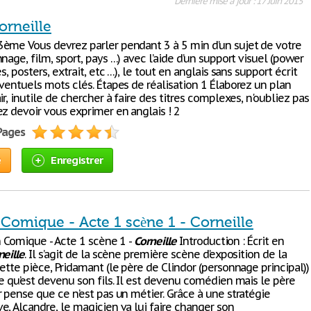
Dernière mise à jour : 17 Juin 2015
orneille
ème Vous devrez parler pendant 3 à 5 min d’un sujet de votre
nage, film, sport, pays …) avec l’aide d’un support visuel (power
s, posters, extrait, etc …), le tout en anglais sans support écrit
ventuels mots clés. Étapes de réalisation 1 Élaborez un plan
ir, inutile de chercher à faire des titres complexes, n'oubliez pas
z devoir vous exprimer en anglais ! 2
 Pages
e
Enregistrer
n Comique - Acte 1 scène 1 - Corneille
on Comique - Acte 1 scène 1 -
Corneille
Introduction : Écrit en
neille
. Il s’agit de la scène première scène d’exposition de la
ette pièce, Pridamant (le père de Clindor (personnage principal))
e qu’est devenu son fils. Il est devenu comédien mais le père
 pense que ce n’est pas un métier. Grâce à une stratégie
e, Alcandre, le magicien va lui faire changer son