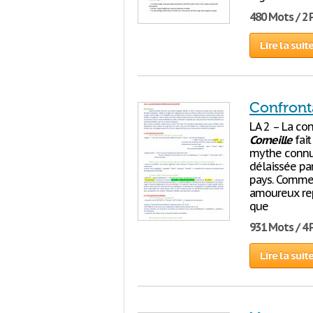
480 Mots / 2
Lire la suit
Confront
LA 2 – La co
Corneille
fait
mythe connu,
délaissée par
pays. Comme 
amoureux rep
que
931 Mots / 4
Lire la suit