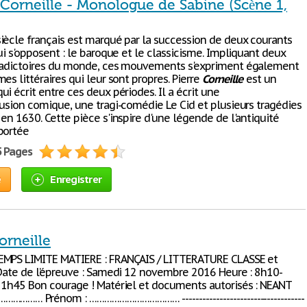
 Corneille - Monologue de Sabine (Scène 1,
iècle français est marqué par la succession de deux courants
ui s'opposent : le baroque et le classicisme. Impliquant deux
radictoires du monde, ces mouvements s'expriment également
es littéraires qui leur sont propres. Pierre
Corneille
est un
i écrit entre ces deux périodes. Il a écrit une
lusion comique, une tragi-comédie Le Cid et plusieurs tragédies
en 1630. Cette pièce s'inspire d'une légende de l'antiquité
portée
5 Pages
e
Enregistrer
orneille
EMPS LIMITE MATIERE : FRANÇAIS / LITTERATURE CLASSE et
 Date de l’épreuve : Samedi 12 novembre 2016 Heure : 8h10-
 1h45 Bon courage ! Matériel et documents autorisés : NEANT
………… Prénom : ……………………………… ------------------------------------