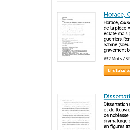
Horace, 
Horace,
Corne
de la pièce 
éclate mais p
guerriers. Ro
Sabine (soeu
gravement bl
632 Mots / 3
Lire la suit
Dissertat
Dissertation
et de l’œuvr
de noblesse 
dramaturge d
en figures tr