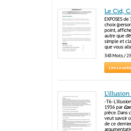
Le Cid, C
EXPOSES de 3
choix (person
point, affiche
autre que d’é
simple et cla
que vous alle
343 Mots / 2
Lire la suit
L'illusio
-T6- L'illusi
1936 par
Cor
pièce. Dans c
veut savoir c
de ce dernier
argumentativ