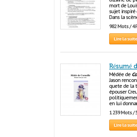
mort de Louis
sujet inspiré
Dans la scèn
982 Mots / 4
Lire la suit
Résumé d
Médée de
Co
Jason rencont
quete de la t
épouser Creus
politiquement
en lui donna
1 239 Mots / 
Lire la suit