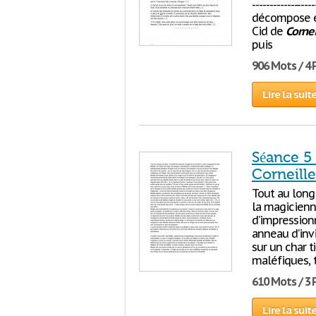
-----------------
décompose en
Cid de
Cornei
puis
906 Mots / 4
Lire la suit
Séance 5
Corneille
Tout au long
la magicienn
d’impressionn
anneau d’invi
sur un char t
maléfiques, 
610 Mots / 3
Lire la suit