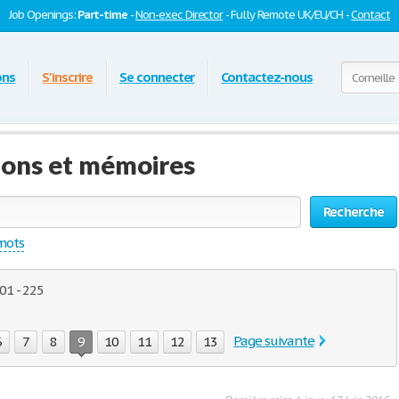
Job Openings:
Part-time
-
Non-exec Director
- Fully Remote UK/EU/CH -
Contact
ons
S'inscrire
Se connecter
Contactez-nous
tions et mémoires
Recherche
 mots
01 - 225
Page suivante
6
7
8
9
10
11
12
13