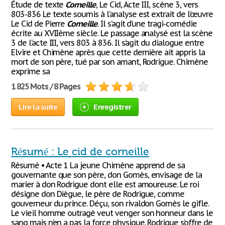
Étude de texte
Corneille
, Le Cid, Acte III, scène 3, vers
803-836 Le texte soumis à l’analyse est extrait de l’œuvre
Le Cid de Pierre
Corneille
. Il s’agit d’une tragi-comédie
écrite au XVIIème siècle. Le passage analysé est la scène
3 de l’acte III, vers 803 à 836. Il s’agit du dialogue entre
Elvire et Chimène après que cette dernière ait appris la
mort de son père, tué par son amant, Rodrigue. Chimène
exprime sa
1 825 Mots / 8 Pages
Lire la suite
Enregistrer
Résumé : Le cid de corneille
Résumé • Acte 1 La jeune Chimène apprend de sa
gouvernante que son père, don Gomès, envisage de la
marier à don Rodrigue dont elle est amoureuse. Le roi
désigne don Diègue, le père de Rodrigue, comme
gouverneur du prince. Déçu, son rivaldon Gomès le gifle.
Le vieil homme outragé veut venger son honneur dans le
sang mais n’en a pas la force physique. Rodrigue s’offre de