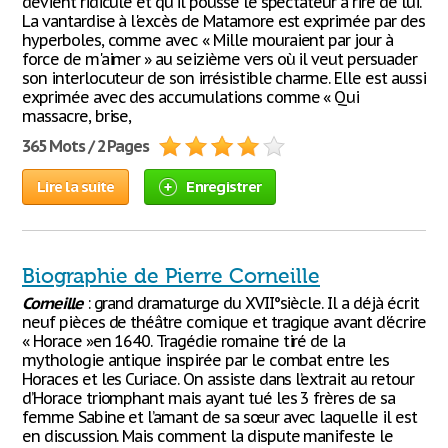
devient ridicule et qu'il pousse le spectateur à rire de lui.
La vantardise à l'excès de Matamore est exprimée par des
hyperboles, comme avec « Mille mouraient par jour à
force de m'aimer » au seizième vers où il veut persuader
son interlocuteur de son irrésistible charme. Elle est aussi
exprimée avec des accumulations comme « Qui
massacre, brise,
365 Mots / 2 Pages
Lire la suite
Enregistrer
Biographie de Pierre Corneille
Corneille
: grand dramaturge du XVII°siècle. Il a déjà écrit
neuf pièces de théâtre comique et tragique avant d'écrire
« Horace »en 1640. Tragédie romaine tiré de la
mythologie antique inspirée par le combat entre les
Horaces et les Curiace. On assiste dans l’extrait au retour
d’Horace triomphant mais ayant tué les 3 frères de sa
femme Sabine et l’amant de sa sœur avec laquelle il est
en discussion. Mais comment la dispute manifeste le