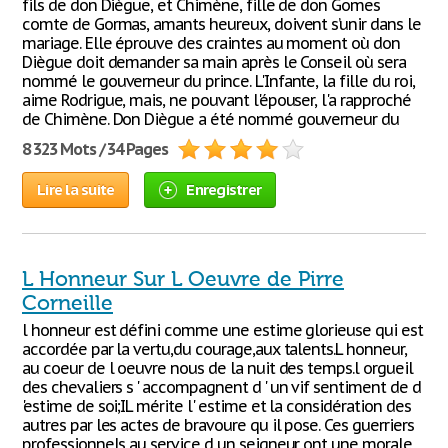
fils de don Diègue, et Chimène, fille de don Gomes
comte de Gormas, amants heureux, doivent s’unir dans le
mariage. Elle éprouve des craintes au moment où don
Diègue doit demander sa main après le Conseil où sera
nommé le gouverneur du prince. L'Infante, la fille du roi,
aime Rodrigue, mais, ne pouvant l'épouser, l'a rapproché
de Chimène. Don Diègue a été nommé gouverneur du
8 323 Mots / 34 Pages
Lire la suite
Enregistrer
L Honneur Sur L Oeuvre de Pirre
Corneille
l honneur est défini comme une estime glorieuse qui est
accordée par la vertu,du courage,aux talents.L honneur,
au coeur de l oeuvre nous de la nuit des temps.l orgueil
des chevaliers s ' accompagnent d ' un vif sentiment de d
'estime de soi;IL mérite l' estime et la considération des
autres par les actes de bravoure qu il pose. Ces guerriers
professionnels au service d un seigneur ont une morale