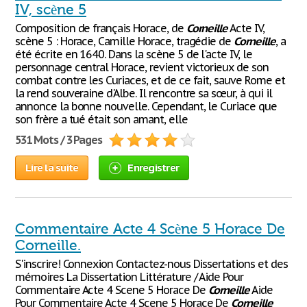
IV, scène 5
Composition de français Horace, de
Corneille
Acte IV,
scène 5 : Horace, Camille Horace, tragédie de
Corneille
, a
été écrite en 1640. Dans la scène 5 de l'acte IV, le
personnage central Horace, revient victorieux de son
combat contre les Curiaces, et de ce fait, sauve Rome et
la rend souveraine d'Albe. Il rencontre sa sœur, à qui il
annonce la bonne nouvelle. Cependant, le Curiace que
son frère a tué était son amant, elle
531 Mots / 3 Pages
Lire la suite
Enregistrer
Commentaire Acte 4 Scène 5 Horace De
Corneille.
S'inscrire! Connexion Contactez-nous Dissertations et des
mémoires La Dissertation Littérature / Aide Pour
Commentaire Acte 4 Scene 5 Horace De
Corneille
Aide
Pour Commentaire Acte 4 Scene 5 Horace De
Corneille