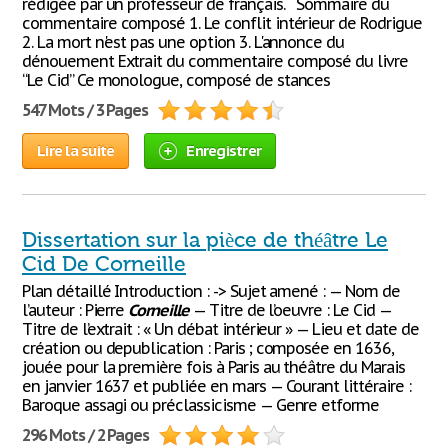
rédigée par un professeur de français. Sommaire du
commentaire composé 1. Le conflit intérieur de Rodrigue
2. La mort n'est pas une option 3. L'annonce du
dénouement Extrait du commentaire composé du livre
“Le Cid” Ce monologue, composé de stances
547 Mots / 3 Pages
Lire la suite
Enregistrer
Dissertation sur la pièce de théâtre Le
Cid De Corneille
Plan détaillé Introduction : -> Sujet amené : — Nom de
l’auteur : Pierre
Corneille
— Titre de l’oeuvre : Le Cid —
Titre de l’extrait : « Un débat intérieur » — Lieu et date de
création ou depublication : Paris ; composée en 1636,
jouée pour la première fois à Paris au théâtre du Marais
en janvier 1637 et publiée en mars — Courant littéraire :
Baroque assagi ou préclassicisme — Genre etforme
296 Mots / 2 Pages