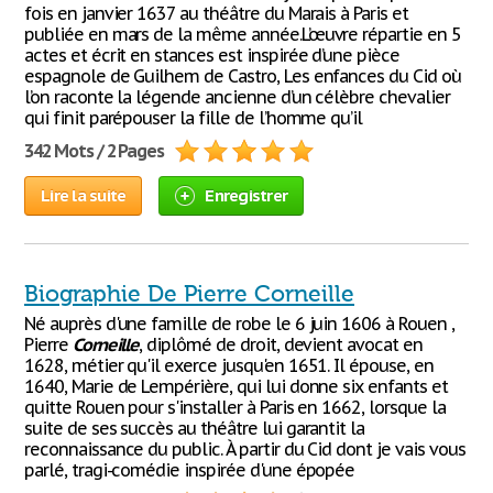
fois en janvier 1637 au théâtre du Marais à Paris et
publiée en mars de la même année.L’œuvre répartie en 5
actes et écrit en stances est inspirée d’une pièce
espagnole de Guilhem de Castro, Les enfances du Cid où
l’on raconte la légende ancienne d’un célèbre chevalier
qui finit parépouser la fille de l’homme qu’il
342 Mots / 2 Pages
Lire la suite
Enregistrer
Biographie De Pierre Corneille
Né auprès d'une famille de robe le 6 juin 1606 à Rouen ,
Pierre
Corneille
, diplômé de droit, devient avocat en
1628, métier qu'il exerce jusqu'en 1651. Il épouse, en
1640, Marie de Lempérière, qui lui donne six enfants et
quitte Rouen pour s'installer à Paris en 1662, lorsque la
suite de ses succès au théâtre lui garantit la
reconnaissance du public. À partir du Cid dont je vais vous
parlé, tragi-comédie inspirée d'une épopée