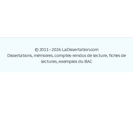
© 2011–2026 LaDissertation.com
Dissertations, mémoires, comptes-rendus de lecture, fiches de
lectures, exemples du BAC
Dissertations
S'inscrire
Se connecter
Foire aux questions
Contactez-nous
Plan du site