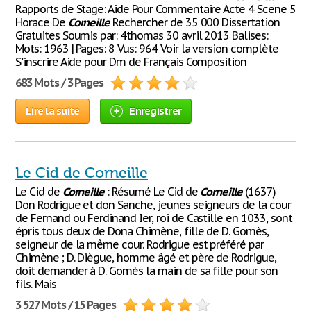
Rapports de Stage: Aide Pour Commentaire Acte 4 Scene 5
Horace De
Corneille
Rechercher de 35 000 Dissertation
Gratuites Soumis par: 4thomas 30 avril 2013 Balises:
Mots: 1963 | Pages: 8 Vus: 964 Voir la version complète
S'inscrire Aide pour Dm de Français Composition
683 Mots / 3 Pages
Lire la suite
Enregistrer
Le Cid de Corneille
Le Cid de
Corneille
: Résumé Le Cid de
Corneille
(1637)
Don Rodrigue et don Sanche, jeunes seigneurs de la cour
de Fernand ou Ferdinand Ier, roi de Castille en 1033, sont
épris tous deux de Dona Chimène, fille de D. Gomès,
seigneur de la même cour. Rodrigue est préféré par
Chimène ; D. Diègue, homme âgé et père de Rodrigue,
doit demander à D. Gomès la main de sa fille pour son
fils. Mais
3 527 Mots / 15 Pages