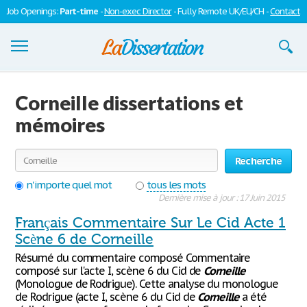
Job Openings:
Part-time
-
Non-exec Director
- Fully Remote UK/EU/CH -
Contact
Dissertations
Corneille dissertations et
S'inscrire
mémoires
Se connecter
Recherche
Contactez-nous
n'importe quel mot
tous les mots
Dernière mise à jour : 17 Juin 2015
Français Commentaire Sur Le Cid Acte 1
Scène 6 de Corneille
Résumé du commentaire composé Commentaire
composé sur l'acte I, scène 6 du Cid de
Corneille
(Monologue de Rodrigue). Cette analyse du monologue
de Rodrigue (acte I, scène 6 du Cid de
Corneille
a été