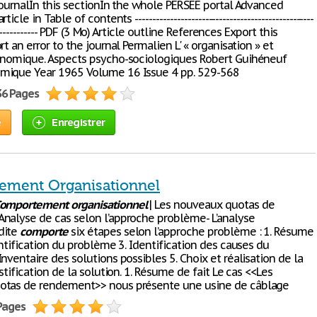
 journalIn this sectionIn the whole PERSEE portal Advanced
icle in Table of contents ---------------------------------------------------
--------------- PDF (3 Mo) Article outline References Export this
rt an error to the journal Permalien L' « organisation » et
onomique. Aspects psycho-sociologiques Robert Guihéneuf
mique Year 1965 Volume 16 Issue 4 pp. 529-568
36 Pages
e
Enregistrer
ment Organisationnel
omportement
organisationnel
| Les nouveaux quotas de
nalyse de cas selon l’approche problème- L’analyse
dite
comporte
six étapes selon l’approche problème : 1. Résume
entification du problème 3. Identification des causes du
nventaire des solutions possibles 5. Choix et réalisation de la
ustification de la solution. 1. Résume de fait Le cas <<Les
otas de rendement>> nous présente une usine de câblage
 Pages