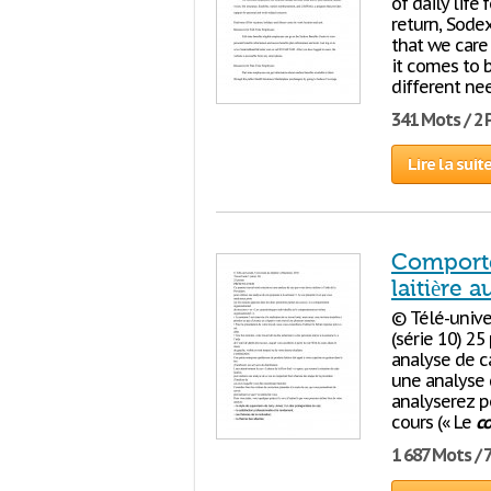
of daily life
return, Sode
that we care
it comes to 
different nee
341 Mots / 2
Lire la suit
Comporte
laitière 
© Télé-unive
(série 10) 2
analyse de ca
une analyse 
analyserez p
cours (« Le
c
1 687 Mots / 