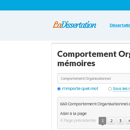
Dissertati
Comportement Orga
mémoires
n'importe quel mot
tous les
660 Comportement Organisationnel dis
Aller à la page
Page précédente
1
2
3