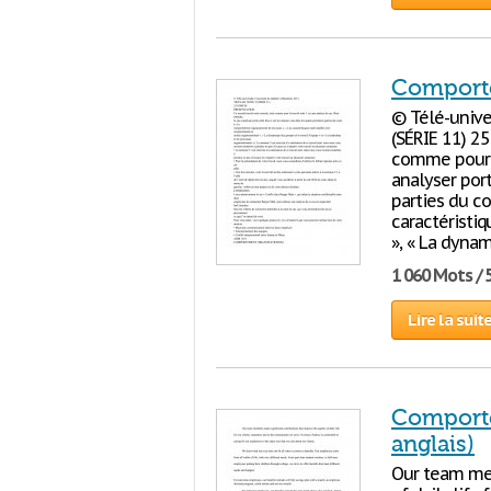
Comporte
© Télé-unive
(SÉRIE 11) 2
comme pour l
analyser port
parties du co
caractéristiq
», « La dyna
1 060 Mots / 
Lire la suit
Comporte
anglais)
Our team mem