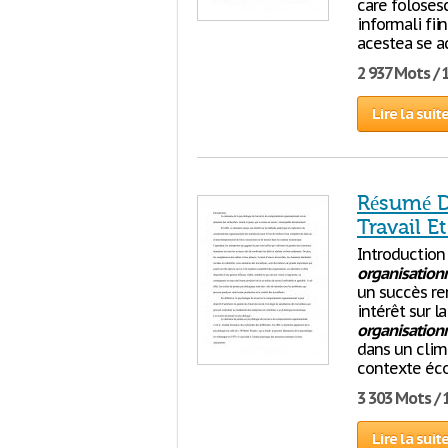
care folosesc
informali fii
acestea se a
2 937 Mots / 
Lire la suit
Résumé D
Travail 
Introduction
organisation
un succès re
intérêt sur 
organisation
dans un clim
contexte éco
3 303 Mots / 
Lire la suit