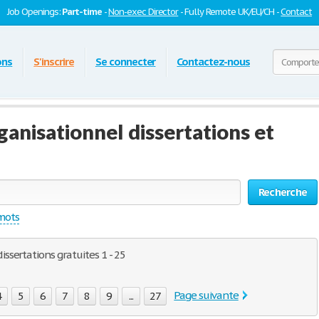
Job Openings:
Part-time
-
Non-exec Director
- Fully Remote UK/EU/CH -
Contact
ons
S'inscrire
Se connecter
Contactez-nous
nisationnel dissertations et
Recherche
 mots
sertations gratuites 1 - 25
Page suivante
4
5
6
7
8
9
...
27