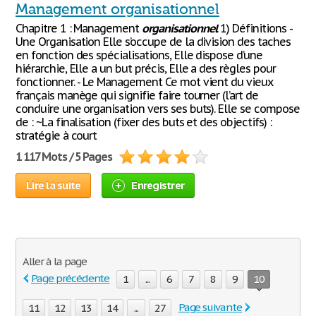
Management organisationnel
Chapitre 1 : Management
organisationnel
1) Définitions -
Une Organisation Elle s’occupe de la division des taches
en fonction des spécialisations, Elle dispose d’une
hiérarchie, Elle a un but précis, Elle a des règles pour
fonctionner. - Le Management Ce mot vient du vieux
français manège qui signifie faire tourner (l’art de
conduire une organisation vers ses buts). Elle se compose
de : ~La finalisation (fixer des buts et des objectifs) :
stratégie à court
1 117 Mots / 5 Pages
Lire la suite
Enregistrer
Aller à la page
Page précédente
1
...
6
7
8
9
10
Page suivante
11
12
13
14
...
27