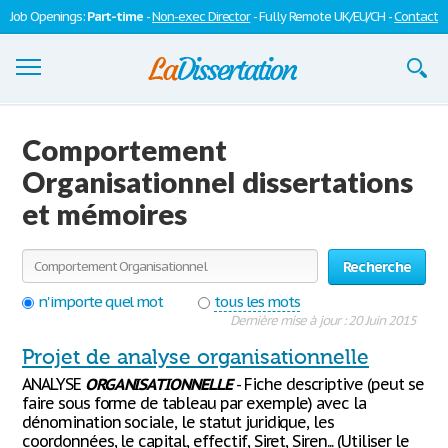
Job Openings:
Part-time
-
Non-exec Director
- Fully Remote UK/EU/CH -
Contact
Dissertations
Comportement
S'inscrire
Organisationnel dissertations
et mémoires
Se connecter
Contactez-nous
Recherche
n'importe quel mot
tous les mots
Dernière mise à jour : 20 Juin 2015
Projet de analyse organisationnelle
ANALYSE
ORGANISATIONNELLE
- Fiche descriptive (peut se
faire sous forme de tableau par exemple) avec la
dénomination sociale, le statut juridique, les
coordonnées, le capital, effectif, Siret, Siren... (Utiliser le