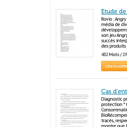
Etude de 
Rovio : Angry
média de div
développemen
son jeu Angry
succès interp
des produits 
432 Mots / 2
Lire la suit
Cas d'ent
Diagnostic pr
protection * 
Consommation
BioRécompens
tracés, resp
montre que l’