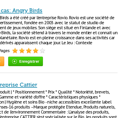
cas: Angry Birds
 Birds a été créé par l’entreprise Rovio. Rovio est une société de
ertissement, fondée en 2003 avec le statut de studio de
t de jeux mobiles. Son siège est situé en Finlande et avec
 Birds, la société s’étend à travers le monde entier et connait un
lanétaire. Rovio est en pleine croissance dans ses activités car
dérivés apparaissent chaque jour. Le Jeu : Contexte
 Pages
e
Enregistrer
reprise Cattier
oduit | * Positionnement * Prix * Qualité * Notoriété, brevets,
Gamme et variété d’offre * Caractéristiques physiques *
 | Hygiène et soins Bio - niche accessibles excellente label
es-16 produits –Marque protégée Etendue, Produits naturels,
ect de l’environnement Commentaire : L’analyse des produits,
entreprise CATTIER s’est spécialisée sur le Bio, les produits sont