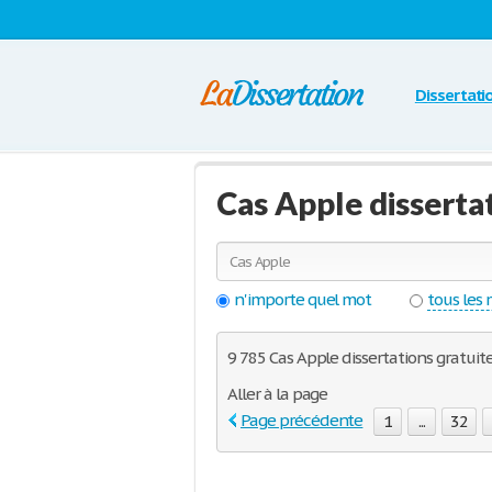
Dissertati
Cas Apple disserta
n'importe quel mot
tous les
9 785 Cas Apple dissertations gratuit
Aller à la page
Page précédente
1
...
32