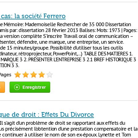
cas: la société Ferrero
e Mémoire: Mademoiselle Rechercher de 35 000 Dissertation
mis par: dissertation 28 février 2013 Balises: Mots: 1973 | Pages:
 la version complète S'inscrire Travail oral de communication –
ésenter, défendre, une marque, une entreprise, un service.
de 15 minutes/groupe. Possibilité d’utiliser tous les outils
dinateur, rétroprojecteur, PowerPoint,…) TABLE DES MATIERES 1.
 MARQUE 3 2. PRÉSENTER L’ENTREPRISE 3 2.1 BREF HISTORIQUE 3
TION 3 3.
 Pages
e
Enregistrer
que de droit : Effets Du Divorce
Il s’agit d’un problème de droit se rapportant aux effets du
lus précisément l’obtention d’une prestation compensatoire et la
e continuer à utiliser le nom de son ex-époux. Lynette et Tom