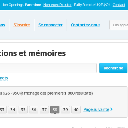
Job Openings:
Part-time
-
Non-exec Director
- Fully Remote UK/EU/CH -
Contact
ons
S'inscrire
Se connecter
Contactez-nous
tions et mémoires
Recherche
 mots
es 926 - 950 (affichage des premiers
1 000
résultats)
Page suivante
33
34
35
36
37
38
39
40