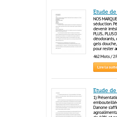
Etude de
NOS MARQUES
séduction. Pé
devenir irré
PLUS... PLU
déodorants, d
gels douche,
pour rester 
462 Mots / 2
Lire la suit
Etude de
1) Présentati
embouteillées
Danone s’aff
agroalimenta