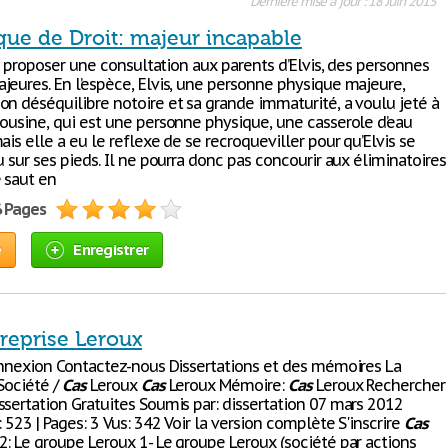
Dernière mise à jour : 18 Juin 2015
que de Droit: majeur incapable
 de proposer une consultation aux parents d’Elvis, des personnes
jeures. En l’espèce, Elvis, une personne physique majeure,
on déséquilibre notoire et sa grande immaturité, a voulu jeté à
cousine, qui est une personne physique, une casserole d’eau
ais elle a eu le reflexe de se recroqueviller pour qu’Elvis se
u sur ses pieds. Il ne pourra donc pas concourir aux éliminatoires
 saut en
6 Pages
e
Enregistrer
treprise Leroux
Connexion Contactez-nous Dissertations et des mémoires La
Société /
Cas
Leroux
Cas
Leroux Mémoire:
Cas
Leroux Rechercher
ssertation Gratuites Soumis par: dissertation 07 mars 2012
: 523 | Pages: 3 Vus: 342 Voir la version complète S'inscrire
Cas
2: Le groupe Leroux 1- Le groupe Leroux (société par actions