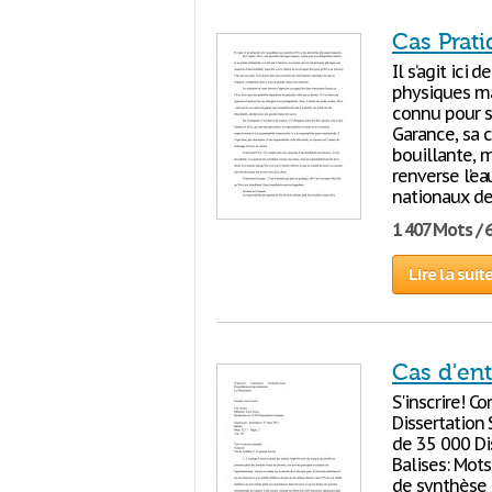
Cas Prati
Il s’agit ici
physiques ma
connu pour s
Garance, sa 
bouillante, m
renverse l’ea
nationaux de
1 407 Mots / 
Lire la suit
Cas d'en
S'inscrire! 
Dissertation 
de 35 000 Di
Balises: Mots
de synthèse 