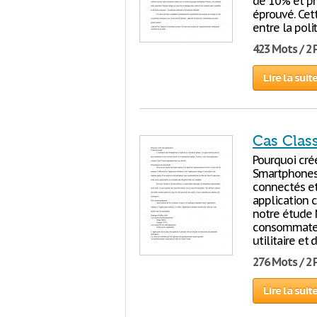
de 10% et pr
éprouvé. Cett
entre la poli
423 Mots / 2
Lire la suit
Cas Clas
Pourquoi crée
Smartphones 
connectés et 
application 
notre étude 
consommateurs
utilitaire et
276 Mots / 2
Lire la suit