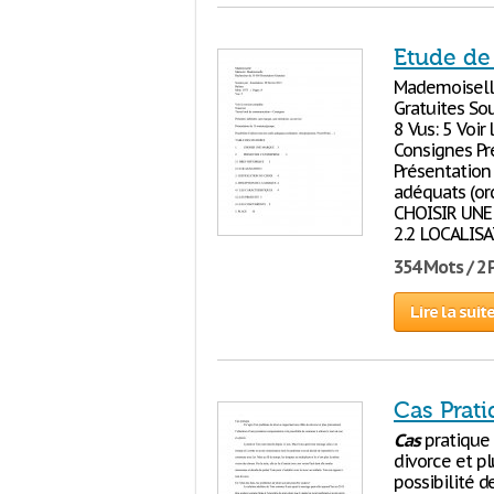
Etude de 
Mademoisell
Gratuites Sou
8 Vus: 5 Voir
Consignes Pr
Présentation 
adéquats (or
CHOISIR UNE
2.2 LOCALISA
354 Mots / 2
Lire la suit
Cas Prati
Cas
pratique 
divorce et p
possibilité d