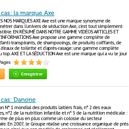
 cas: la marque Axe
 NOS MARQUES AXE Axe est une marque synonyme de
nétrer dans l'univers de séduction Axe, c’est tout simplement
sistible. EN RÉSUMÉ DANS NOTRE GAMME VIDÉOS ARTICLES ET
S D'INFORMATIONS Axe propose une gamme complète de
'anti-transpirants, de shampooings, de produits coiffants, de
 d'eaux de toilette et d'après-rasage: une gamme complète
au top. AXE ET LA SÉDUCTION Axe est une marque qui a vu le jour
 Pages
e
Enregistrer
 cas: Danone
on N° 1 mondial des produits laitiers frais, n° 2 des eaux
, n°2 de la nutrition infantile et n° 3 de la nutrition médicale :
irme de plus en plus comme un colosse du secteur
ire. En 2007, le Groupe réalise une croissance organique de près