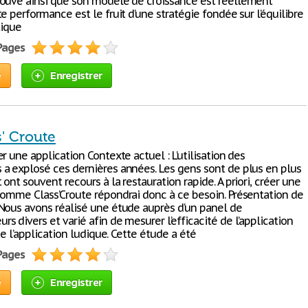
ouve ainsi que son modèle de croissance est réellement
e performance est le fruit d’une stratégie fondée sur l’équilibre
tique
 Pages
e
Enregistrer
s' Croute
r une application Contexte actuel : L’utilisation des
a explosé ces dernières années. Les gens sont de plus en plus
ont souvent recours à la restauration rapide. A priori, créer une
comme Class’Croute répondrai donc à ce besoin. Présentation de
Nous avons réalisé une étude auprès d’un panel de
 divers et varié afin de mesurer l’efficacité de l’application
 de l’application ludique. Cette étude a été
 Pages
e
Enregistrer