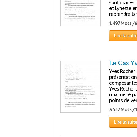
sont mariés d
et Lynette e
reprendre la
1 497 Mots / 
Lire la suit
Le Cas Yv
Yves Rocher 
présentation
composantes 
Yves Rocher 
mix mené par
points de ve
3 557 Mots / 
Lire la suit