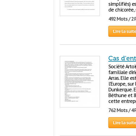
simplifiés) 
de chicorée, 
492 Mots / 2
Lire la suit
Cas d'en
Société Arto
familiale di
Arras. Elle 
l’Europe, sur
Dunkerque. E
Béthune et 84
cette entrepr
762 Mots / 4
Lire la suit